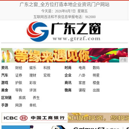
广东之窗_全方位打造本地企业资讯门户网站
今天是：2026年8月7日 星期五
互联网违法和不良信息举报电话：962000
广告
资讯
财经
娱乐
科技
时尚
电商
数码
汽车
证券
理财
宏观
企业
八卦
明星
游戏
护肤
彩妆
商讯
家居
楼盘
美食
导购
评测
微商
课程
出国
区块链
疾病
养生
手游
网游
单机