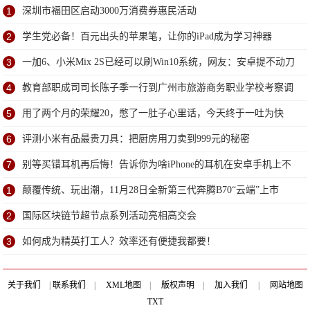
1
深圳市福田区启动3000万消费券惠民活动
2
学生党必备！百元出头的苹果笔，让你的iPad成为学习神器
3
一加6、小米Mix 2S已经可以刷Win10系统，网友：安卓提不动刀
了？
4
教育部职成司司长陈子季一行到广州市旅游商务职业学校考察调
研
5
用了两个月的荣耀20，憋了一肚子心里话，今天终于一吐为快
6
评测小米有品最贵刀具：把厨房用刀卖到999元的秘密
7
别等买错耳机再后悔！告诉你为啥iPhone的耳机在安卓手机上不
能用
1
颠覆传统、玩出潮，11月28日全新第三代奔腾B70“云端”上市
2
国际区块链节超节点系列活动亮相高交会
3
如何成为精英打工人？效率还有便捷我都要！
关于我们
|
联系我们
|
XML地图
|
版权声明
|
加入我们
|
网站地图
TXT