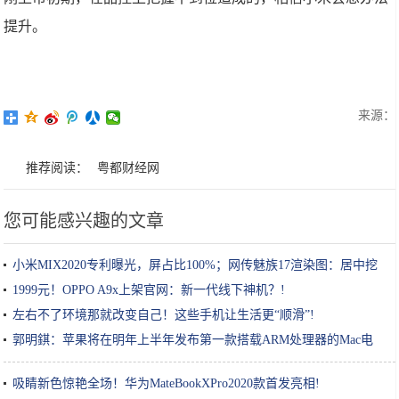
提升。
来源：
推荐阅读：
粤都财经网
您可能感兴趣的文章
小米MIX2020专利曝光，屏占比100%；网传魅族17渲染图：居中挖
孔!
1999元！OPPO A9x上架官网：新一代线下神机？!
左右不了环境那就改变自己！这些手机让生活更“顺滑”!
郭明錤：苹果将在明年上半年发布第一款搭载ARM处理器的Mac电
脑!
吸睛新色惊艳全场！华为MateBookXPro2020款首发亮相!