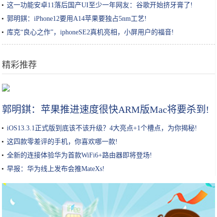
这一功能安卓11落后国产UI至少一年网友：谷歌开始挤牙膏了!
郭明錤：iPhone12要用A14苹果要独占5nm工艺!
库克“良心之作”，iphoneSE2真机亮相，小屏用户的福音!
精彩推荐
最近被朋友圈疯狂打卡的奶酪包俘获了
郭明錤：苹果推进速度很快ARM版Mac将要杀到!
iOS13.3.1正式版到底该不该升级？4大亮点+1个槽点，为你揭秘!
这四款零差评的手机，你喜欢哪一款!
全新的连接体验华为首款WiFi6+路由器即将登场!
早报：华为线上发布会推MateXs!