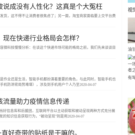
被说成没有人性化？这真是个大冤枉
视
发货，这不得不让消费者很焦虑了；另一面，淘宝商家面临要上交平台费
，现在快递行业格局会怎样？
容猎科技慢慢分析：在谈这个快递市场可能的格局之前，我们先来谈谈目
油
事-
你
有
是作业还是生活，智能手机都扮演着重要的角色，与此同时，智能手机也
手机防泄密局势难堪），涉及到手机用户个人乃至
2020-04-07
关
约
核流量助力疫情信息传递
众当好信息库和后援团，互联网平台以主动获取和被动呈现两种方式充分展
发的知识信息获取行为，“被动呈现”则是用
2020-04-07
，一直好奇带的贴纸是干嘛的。