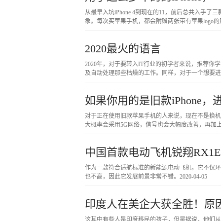
从最早入坑iPhone 4到现在的11，前后总共入手
象。每次买苹果手机，都会附赠两张带有苹果logo
2020最火的语言
2020年，对于要转入IT行业的初学者来说，推荐你学
及自动处理那些枯燥的工作。同样，对于一个想要进
如果你用的是旧款iPhone
对于正在使用旧款苹果手机的人来说，现在不是换机的好
大概率会采用5G网络，信号也会大幅度改善，再加上iPh
中国首款电动飞机锐翔RX1
作为一款符合适航标准的新能源电动飞机，它不仅环
也不高，因此它发展前景非常不错。
2020-04-05
印度人在美企大获全胜！原
这其中有些人是印度移民的孩子，但是据说，他们从