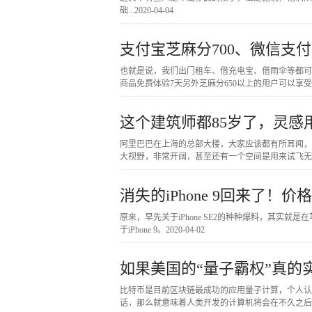
础...
2020-04-04
支付宝芝麻分700、微信支付分
也就是说，我们出门租车、借充电宝、借雨伞等都可
商品免费体验7天另外芝麻分650以上的用户可以享
这个建筑师都85岁了，灵
阿里巴巴在上海的总部大楼，大家应该都有所耳闻，独
大视野，非常开阔，甚至还有一个空间是用来试飞无
消失的iPhone 9回来了！
原来，早先关于iPhone SE2的种种爆料，其实就是在苹果供
于iPhone 9。
2020-04-02
如果美国的“量子霸权”真的
比特币是目前区块链最成功的应用量子计算，个人认
话，那么就意味着人类开发的计算机将会在不久之后