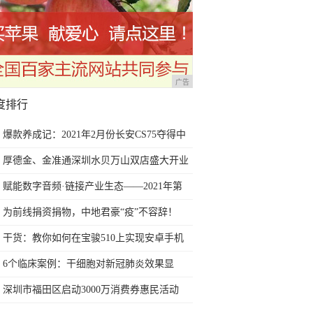
广告
度排行
爆款养成记：2021年2月份长安CS75夺得中
国SUV销量冠军
厚德金、金准通深圳水贝万山双店盛大开业
赋能数字音频·链接产业生态——2021年第
三届深圳国际数字音频产业展6月深圳盛大
为前线捐资捐物，中地君豪“疫”不容辞！
开幕
干货：教你如何在宝骏510上实现安卓手机
互联及映射的教程
6个临床案例：干细胞对新冠肺炎效果显
著，或可在全球扩大研究
深圳市福田区启动3000万消费券惠民活动