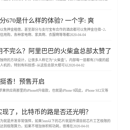
670是什么样的体验? 一个字: 爽
以免押金租借，甚至部分与支付宝有合作的酒店都可以免押金住宿~2、
受信用购，各种家电啊、家具啊、衣服啊等等都
2020-04-04
感用不完么？阿里巴巴的火柴盒总部太赞了
特的方块设计，让很多人称它为“火柴盒”。内部每一层都有270度的超
人机的，特别有科技感~从这些总部大楼可以
2020-04-02
价格挺香！预售开启
应商那里的iPhone8升级款，也就是iPhone 9因此，iPhone SE2又等
实现了，比特币的路是否还光明？
为就是并发非常强悍，如果5nm以下的芯片就是所谓目前芯片工艺极限的
达到极限算力，如果不增加体积和功耗，很难在
2020-04-01