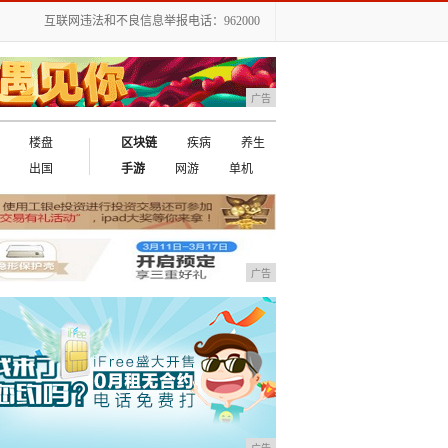
互联网违法和不良信息举报电话：962000
广告
楼盘
区块链
疾病
养生
出国
手游
网游
单机
广告