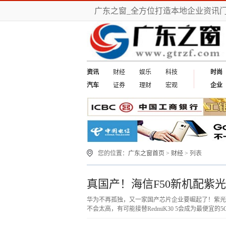
广东之窗_全方位打造本地企业资讯
资讯
财经
娱乐
科技
时尚
汽车
证券
理财
宏观
企业
您的位置：
广东之窗首页
>
财经
> 列表
真国产！海信F50新机配紫
华为不再孤独，又一家国产芯片企业要崛起了！紫光
不会太高，有可能接替RedmiK30 5会成为最便宜的