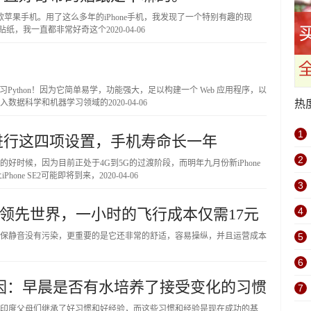
了三款苹果手机。用了这么多年的iPhone手机，我发现了一个特别有趣的现
的贴纸，我一直都非常好奇这个
2020-04-06
习Python！因为它简单易学，功能强大，足以构建一个 Web 应用程序，以
入数据科学和机器学习领域的
2020-04-06
热
1
，进行这四项设置，手机寿命长一年
2
时候，因为目前正处于4G到5G的过渡阶段，而明年九月份新iPhone
one SE2可能即将到来，
2020-04-06
3
E领先世界，一小时的飞行成本仅需17元
4
保静音没有污染，更重要的是它还非常的舒适，容易操纵，并且运营成本
5
6
因：早晨是否有水培养了接受变化的习惯
7
印度父母们继承了好习惯和好经验，而这些习惯和经验是现在成功的基