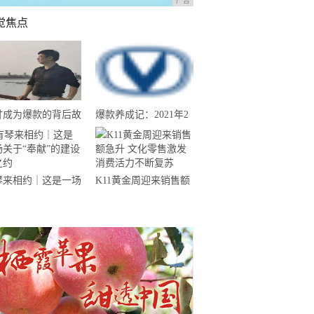
广告
觉焦点
甘成为爆款的背后故
爆款养成记：2021年2
--汕尾南果农业带
月份长安CS75夺得中
来揭晓
国SUV销量冠军
琴来相约｜这是一场
K11黄金周迎来销售额
于“奉献”的建设者之
急升 文化零售激发消
费活力不断复苏