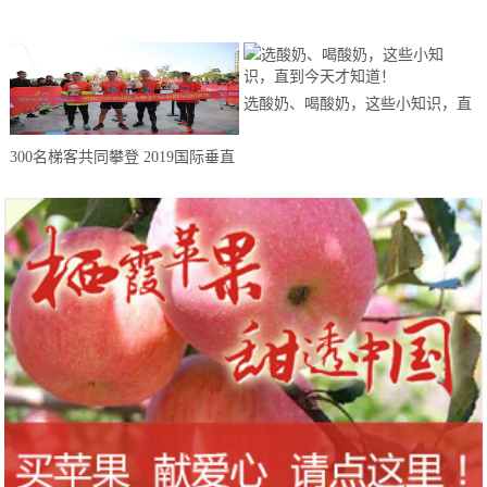
售激发消费活力不断复苏
来思赴美上市
选酸奶、喝酸奶，这些小知识，直
到今天才知道！
300名梯客共同攀登 2019国际垂直
马拉松超级精英赛顺德海骏达中心
站欢乐开跑