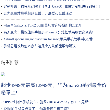
定制升级！独只MSN签名手机！OPPO：我将定制机进行到底！!
贝壳惠州站携手蔚蓝公益，开展爱心公益活动
用三星Galaxy Z Fold2 5G限量礼盒迎接崭新的2021年
毫无悬念！最保值的手机是iPhone X：难怪苹果敢卖这么贵!
Xilisoft iphone magic platinum for mac(苹果手机助手)中文版!
手机总是发热怎么办？这几个方法都能帮你解决!
精彩推荐
“成分说”| 脱离护肤品成分谈功效，都是耍流氓
起步3999元最高12999元，华为mate20系列最全价
格奉上!
OPPO性价比手机发布，骁龙710+4045mAh，仅1199元起!
12款5G手机盘点来了！ 你准备换手机了吗？!