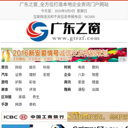
广东之窗_全方位打造本地企业资讯门户网站
今天是：2026年8月9日 星期日
互联网违法和不良信息举报电话：962000
广告
资讯
财经
娱乐
科技
时尚
电商
数码
汽车
证券
理财
宏观
企业
八卦
明星
游戏
护肤
彩妆
商讯
家居
楼盘
美食
导购
评测
微商
课程
出国
区块链
疾病
养生
手游
网游
单机