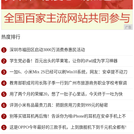
广告
热度排行
1
深圳市福田区启动3000万消费券惠民活动
2
学生党必备！百元出头的苹果笔，让你的iPad成为学习神器
3
一加6、小米Mix 2S已经可以刷Win10系统，网友：安卓提不动刀
了？
4
教育部职成司司长陈子季一行到广州市旅游商务职业学校考察调
研
5
用了两个月的荣耀20，憋了一肚子心里话，今天终于一吐为快
6
评测小米有品最贵刀具：把厨房用刀卖到999元的秘密
7
别等买错耳机再后悔！告诉你为啥iPhone的耳机在安卓手机上不
能用
1
这是OPPO今年最好的三款手机，上到旗舰机下到千元机全都有!