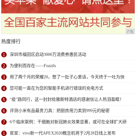
广告
热度排行
1
深圳市福田区启动3000万消费券惠民活动
2
为便利而存在——Fozzils
3
用了两个月的荣耀20，憋了一肚子心里话，今天终于一吐为快
4
您可能一直在为您的智能手机进行错误的充电方式
5
“疫”路同行，这一封封给雅斯特酒店的感谢信让人热泪盈眶！
6
评测小米有品最贵刀具：把厨房用刀卖到999元的秘密
7
6个临床案例：干细胞对新冠肺炎效果显著，或可在全球扩大研
究
1
官宣：vivo新一代APEX2020概念机将于2月28日线上发布