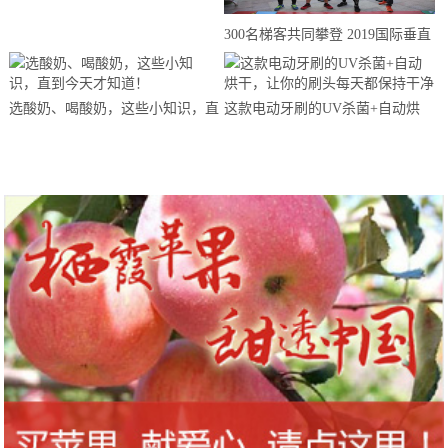
来思赴美上市
300名梯客共同攀登 2019国际垂直
马拉松超级精英赛顺德海骏达中心
站欢乐开跑
选酸奶、喝酸奶，这些小知识，直
这款电动牙刷的UV杀菌+自动烘
到今天才知道！
干，让你的刷头每天都保持干净