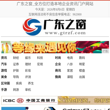
广东之窗_全方位打造本地企业资讯门户网站
今天是：2026年8月6日 星期四
互联网违法和不良信息举报电话：962000
广告
资讯
财经
娱乐
科技
时尚
电商
数码
汽车
证券
理财
宏观
企业
八卦
明星
游戏
护肤
彩妆
商讯
家居
楼盘
美食
导购
评测
微商
课程
出国
区块链
疾病
养生
手游
网游
单机