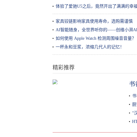
体验了爱驰U5之后，竟然开出了满满的幸
家具铰链影响家具使用寿命，选购需谨慎
AI智能随身，全世界听你的——创维小湃A
如何使用 Apple Watch 检测周围噪音音量？
一杯永和豆浆，浓缩几代人的记忆！
精彩推荐
书
探访上海“苹果工厂”| 最近天天加班
双11不怕买不到暗夜绿
书
厨
“
H