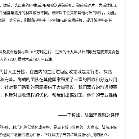
。然后，选出来的PP瓶或PE瓶被送进破碎机，破碎成碎片，为后续加工
件通常与瓶身的材料成分不同，破碎料中会夹带其他材质的碎片。为此，
破碎料做进一步分选，剔除破碎料中非PP和PE的杂质碎片，提升破碎料的纯
复合包装材料10.5万吨左右，过去的十九年共计回收处理废弃复合包
大约720万棵树木或48万吨石油。
代替人工分拣，在国内的生活垃圾回收领域是先行者、探路
和完善。陶朗的团队在其他国家积累了丰富的回收和分选应用
，针对我们遇到的问题提供了大量建议。我们双方的沟通频率
，也针对回收流程的优化，帮我们出谋划策。他们的专业性给
——王智峰，陆海环保副总经理
料膜、利乐包等低值化废弃物，是当下城市管理的一大痛点。陆海环保
价值可回收废弃物为目标，正好解决了当前垃圾资源化利用的痛点。