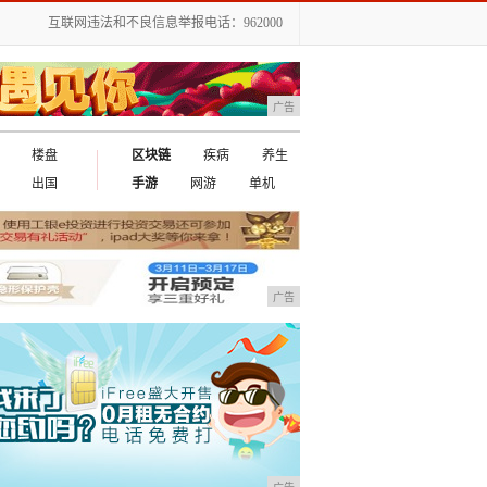
互联网违法和不良信息举报电话：962000
广告
楼盘
区块链
疾病
养生
出国
手游
网游
单机
广告