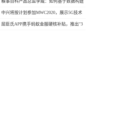
糗事百科产品总监李威：如何基于数据构建
推荐系统，助力精细化运营？
中兴将按计划参加MWC2020，展示5G技术
和终端
屈臣氏APP携手蚂蚁金服硬核补贴，推出“3
期免息”为消费者减负