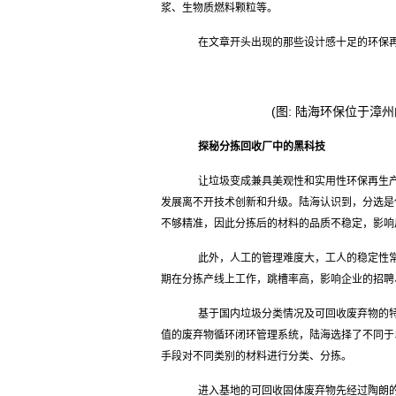
浆、生物质燃料颗粒等。
在文章开头出现的那些设计感十足的环保再
(图: 陆海环保位于
探秘分拣回收厂中的黑科技
让垃圾变成兼具美观性和实用性环保再生产
发展离不开技术创新和升级。陆海认识到，分选是
不够精准，因此分拣后的材料的品质不稳定，影响
此外，人工的管理难度大，工人的稳定性常
期在分拣产线上工作，跳槽率高，影响企业的招聘
基于国内垃圾分类情况及可回收废弃物的特
值的废弃物循环闭环管理系统，陆海选择了不同于
手段对不同类别的材料进行分类、分拣。
进入基地的可回收固体废弃物先经过陶朗的AU