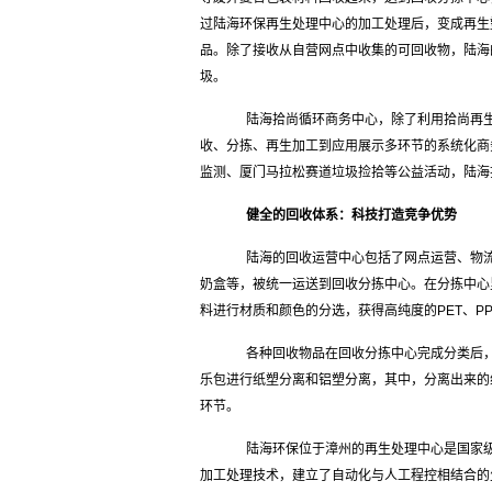
过陆海环保再生处理中心的加工处理后，变成再生
品。除了接收从自营网点中收集的可回收物，陆海
圾。
陆海拾尚循环商务中心，除了利用拾尚再生产
收、分拣、再生加工到应用展示多环节的系统化商
监测、厦门马拉松赛道垃圾捡拾等公益活动，陆海
健全的回收体系：科技打造竞争优势
陆海的回收运营中心包括了网点运营、物流
奶盒等，被统一运送到回收分拣中心。在分拣中心
料进行材质和颜色的分选，获得高纯度的PET、P
各种回收物品在回收分拣中心完成分类后，
乐包进行纸塑分离和铝塑分离，其中，分离出来的
环节。
陆海环保位于漳州的再生处理中心是国家级的
加工处理技术，建立了自动化与人工程控相结合的