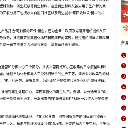
塑料颗粒、再生纸浆等再生材料，这些再生材料又被应用于生产新的商
的回收分拣厂也接收来自厦门社区以及周边城市“可回收垃圾”桶中的垃
品打造“可触摸的环保”概念，还为企业、政府及零废弃组织提供从回
务服务，推进废弃物高值化循环利用闭环的实现。通过组织海滩垃圾科研
热
拾尚一直在不遗余力地宣传环保、资源循环再生理念。
1
2
运营和分拣中心三个部分。从各自营网点和小区收集的日杂废塑料和牛
里，通过自动化分拣与人工控制相结合的生产工艺，海陆会对收集到的材
3
P、PE、利乐包、废纸盒等，为后续的挤塑造粒和再生化利用做好准备。
4
被送到再生处理中心，实现高值化的再生利用。例如，对分选出来的利
5
纸用于制造再生纸浆，分离出来的PE膜与其他PE材质一起进入挤塑造粒
6
资源循环利用基地，占地130多亩，拥有国家领先的固体废弃物再生
7
生产工艺。基地年处理固体废弃物15万吨，主要产品为再生塑料、再生纸