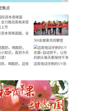
广告
觉焦点
际资本青睐国服，全
推动英格来思赴美上
300名梯客共同攀登
2019国际垂直马拉松超
级精英赛顺德海骏达中
心站欢乐开跑
酸奶、喝酸奶，这些
这款电动牙刷的UV杀
知识，直到今天才知
菌+自动烘干，让你的
！
刷头每天都保持干净