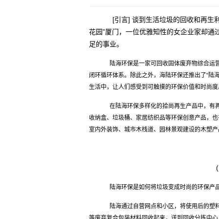
[引言] 谈到生活垃圾的回收和再生
花园”厦门，一位优雅知性的女企业家却通
足的事业。
陆海环保是一家可回收固体废弃物综合运营
闭环循环体系。除此之外，海陆环保还推出了“陆
生活中，让人们感受到可触摸的环保价值和时尚度
在陆海环保多样化的拾尚再生产品中，有再
收纳盒、垃圾桶、家居纺织品等环保创意产品，也
室内外装饰、城市木栈道、园林景观建设的木塑产
陆海环保是如何将垃圾变成时尚的环保产
陆海通过自营网点和小区，将使用后的塑料
等废弃复合包装材料回收起来，送到回收分拣中心