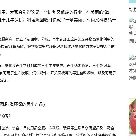
视
利用，大家会觉得这是一个脏乱又低端的行业，在美丽的“海上
过十几年深耕，将垃圾回收打造成了一项美丽、时尚又科技感十
服务商，建立了从回收、分拣、再生到加工应用的废弃物高值化利用的
国
海拾尚”环保品牌，将物质重生的环保理念通过场景化的方式呈现在人们的
力
。
市
生纸浆和再生塑料制成的再生牛皮纸包、再生纸浆花盆、再生笔记本、
有可用于生产吹膜、汽车配件、开关面板等的再生塑料颗粒，以及可用于
选
品等。
小
道
(图:陆海环保的再生产品)
品的呢？
包装、餐盒、日化用品空瓶、饮料瓶、玩具等生活日杂废塑品及牛奶盒
，对不同类别的材料进行分类分选和压缩打包，分类好的固体废弃物在经