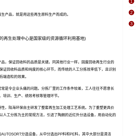
1
2
生产品，就是用这些再生原料生产而成的。
3
漳州的再生处理中心是国家级的资源循环利用基地)
品，保证回收料的品质是关键。同其他行业一样，固废回收再生行业的
保证回收料品质和纯度的核心环节，而传统的人工分拣效率低下，且识别
后端造粒的效果。
常是令企业头痛的问题。分拣厂里的工作条件较差，工人往往不愿意长
、培训、生产、绩效考核等管理环节。
性，陆海环保自主研发了整套再生加工处理工艺系统。为了重塑更具价
以人工分拣为主的常规方法，引进了陶朗的近红外分选设备，用自动化的
TOSORT分选设备，从中分选出PP料和PE料，其中大部分是清洁