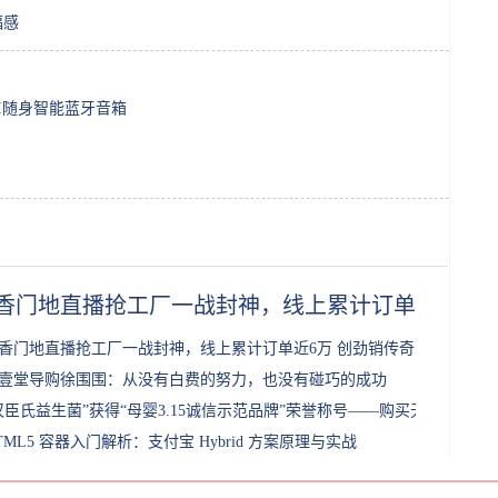
福感
I随身智能蓝牙音箱
香门地直播抢工厂一战封神，线上累计订单近6万 
香门地直播抢工厂一战封神，线上累计订单近6万 创劲销传奇！
壹堂导购徐围围：从没有白费的努力，也没有碰巧的成功
汉臣氏益生菌”获得“母婴3.15诚信示范品牌”荣誉称号——购买无忧，消费
TML5 容器入门解析：支付宝 Hybrid 方案原理与实战