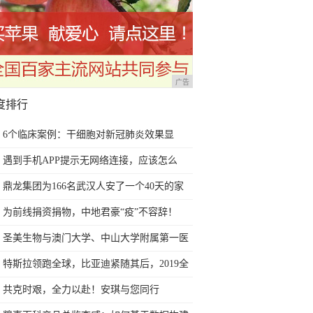
广告
度排行
6个临床案例：干细胞对新冠肺炎效果显
著，或可在全球扩大研究
遇到手机APP提示无网络连接，应该怎么
办？
鼎龙集团为166名武汉人安了一个40天的家
为前线捐资捐物，中地君豪“疫”不容辞！
圣美生物与澳门大学、中山大学附属第一医
院联合申报的广东省粤澳科技合作项目获批
特斯拉领跑全球，比亚迪紧随其后，2019全
立项
球销量大一览
共克时艰，全力以赴！安琪与您同行