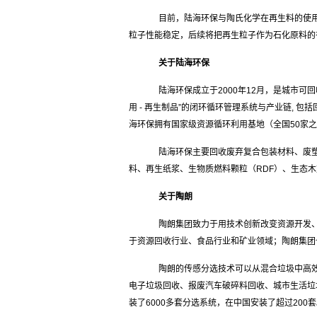
目前，陆海环保与陶氏化学在再生料的使用
粒子性能稳定，后续将把再生粒子作为石化原料
关于陆海环保
陆海环保成立于2000年12月，是城市可回收
用 - 再生制品”的闭环循环管理系统与产业链,
海环保拥有国家级资源循环利用基地（全国50家
陆海环保主要回收废弃复合包装材料、废塑
料、再生纸浆、生物质燃料颗粒（RDF）、生态
关于陶朗
陶朗集团致力于用技术创新改变资源开发、
于资源回收行业、食品行业和矿业领域；陶朗集团
陶朗的传感分选技术可以从混合垃圾中高效
电子垃圾回收、报废汽车破碎料回收、城市生活垃
装了6000多套分选系统，在中国安装了超过200