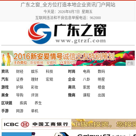
广东之窗_全方位打造本地企业资讯门户网站
今天是：2026年8月7日 星期五
互联网违法和不良信息举报电话：962000
广告
资讯
财经
娱乐
科技
时尚
电商
数码
汽车
证券
理财
宏观
企业
八卦
明星
游戏
护肤
彩妆
商讯
家居
楼盘
美食
导购
评测
微商
课程
出国
区块链
疾病
养生
手游
网游
单机