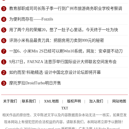
3
教育部职成司司长陈子季一行到广州市旅游商务职业学校考察调
研
4
为便利而存在——Fozzils
5
用了两个月的荣耀20，憋了一肚子心里话，今天终于一吐为快
6
评测小米有品最贵刀具：把厨房用刀卖到999元的秘密
7
一加6、小米Mix 2S已经可以刷Win10系统，网友：安卓提不动刀
了？
1
9月27日，FAENZA 法恩莎举行国际设计大师联名空间发布会
2
如约而至!科勒精选·设计中国北京设计论坛即将开幕
3
摩托罗拉DroidTurbo明日开售
关于我们
|
联系我们
|
XML地图
|
版权声明
|
加入我们
|
网站地图
TXT
相关作品的原创性、文中陈述文字以及内容数据庞杂本站无法一一核实，如果您发
现本网站上有侵犯您的合法权益的内容，请联系我们，本网站将立即予以删除！