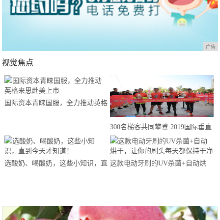
广告
视觉焦点
国际资本青睐国服，全力推动英格
来思赴美上市
300名梯客共同攀登 2019国际垂直
马拉松超级精英赛顺德海骏达中心
站欢乐开跑
选酸奶、喝酸奶，这些小知识，直
这款电动牙刷的UV杀菌+自动烘
到今天才知道！
干，让你的刷头每天都保持干净