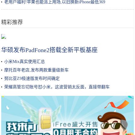
老用户福利!苹果也能派上用场,以旧换新iPhone最低369
精彩推荐
腾讯全球数字生态大会城市峰会走进成都，腾讯与成都大运会达成合作
华硕发布PadFone2搭载全新平板基座
小米Mix真实使用汇总
摩托百年老店,发布两款重量级新车
努比亚Z9极速版发布时间确定
荣耀高管忘切账号怼小米，这波营销太反面，直接带翻车