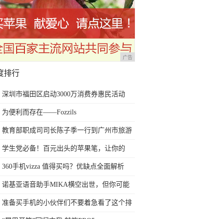
广告
度排行
深圳市福田区启动3000万消费券惠民活动
为便利而存在——Fozzils
教育部职成司司长陈子季一行到广州市旅游
商务职业学校考察调研
学生党必备！百元出头的苹果笔，让你的
iPad成为学习神器
360手机vizza 值得买吗？优缺点全面解析
诺基亚语音助手MIKA横空出世，但你可能
用不上！
准备买手机的小伙伴们不要着急看了这个排