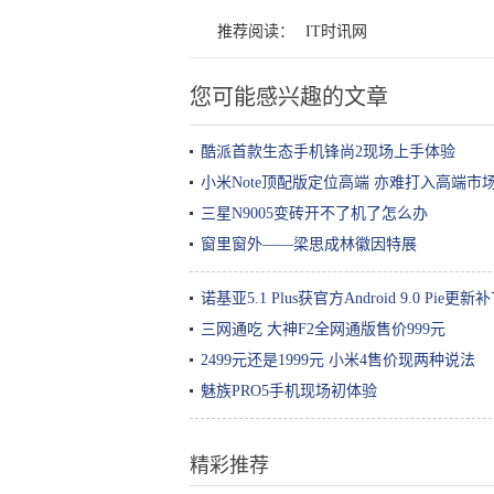
推荐阅读：
IT时讯网
您可能感兴趣的文章
酷派首款生态手机锋尚2现场上手体验
小米Note顶配版定位高端 亦难打入高端市
三星N9005变砖开不了机了怎么办
窗里窗外——梁思成林徽因特展
诺基亚5.1 Plus获官方Android 9.0 Pie更新
三网通吃 大神F2全网通版售价999元
2499元还是1999元 小米4售价现两种说法
魅族PRO5手机现场初体验
精彩推荐