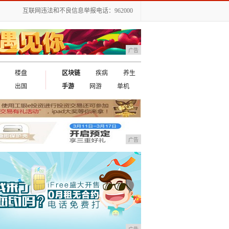
互联网违法和不良信息举报电话：962000
广告
楼盘
区块链
疾病
养生
出国
手游
网游
单机
广告