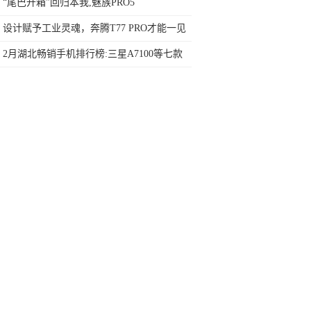
行榜再决定买哪款手机吧
“尾巴开箱”回归本我,魅族PRO5
设计赋予工业灵魂，奔腾T77 PRO才能一见
倾心
2月湖北畅销手机排行榜:三星A7100等七款
机型首现榜单