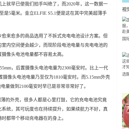
机上就早已使我们拍手叫绝了，而2020年，这一数据一
视
5毫米。金立ELFIE S5.1便是这在其中完美超薄手
。
今愈来愈多的商品选用了不拆式充电电池设计方案。但
国
的室内空间便会越少，而现阶段电池电量与充电电池的
力
置摄像头电池电量都不容易太高。
市
为5.55mm，后置摄像头电池电量为2300毫安时。比上一代
选
，后置摄像头电池电量乃至仅为1810毫安时。而5.15mm外壳
小
头电池电量做到2100毫安时早已是非常非常好了。
道
1这般超薄的外壳，很多人都是心里打鼓，它的充电电池究竟
化系统，其可玩度也在持续提升，如果续航力不好，真
随时都带个移动充电器在的身上。