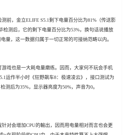
，金立ELIFE S5.1剩下电量百分比为81%（传送影
毕检测后，它的剩下电量百分比为53%，换句话说播放
用电量，这一数据归属于一切正常的可接纳范畴以内。
打游戏也是一大耗电量磨练。因而，大家何不玩会手机
 S5.1运作半小时《狂野飙车8：极速凌云》，接口测试为
，检测后为35%，显示器亮度为50%，声音为0。
针对会增加CPU的輸出，因而用电量相对而言也会更
00集成ic在现阶段的CPU中，由于本来特性算不上太强悍，