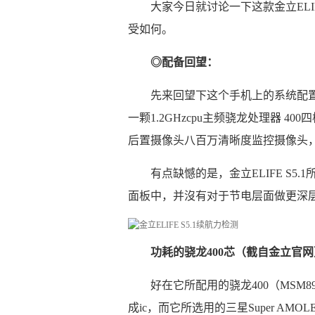
大家今日就讨论一下这款金立ELI
受如何。
◎配备回望：
先来回望下这个手机上的系统配置。金立
一颗1.2GHzcpu主频骁龙处理器 400
后置摄像头八百万清晰度监控摄像头
有点缺憾的是，金立ELIFE S5.1所
面板中，并沒有对于节电层面做更深
功耗的骁龙400芯（截自金立官网
好在它所配用的骁龙400（MSM
成ic，而它所选用的三星Super A