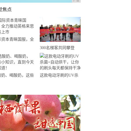
广告
觉焦点
际资本青睐国服，全
推动英格来思赴美上
300名梯客共同攀登
2019国际垂直马拉松超
级精英赛顺德海骏达中
心站欢乐开跑
酸奶、喝酸奶，这些
这款电动牙刷的UV杀
知识，直到今天才知
菌+自动烘干，让你的
！
刷头每天都保持干净