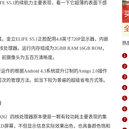
FE S5.1的续航力主要表现，看一下它超薄的表面下感
ELIFE S5.1正脸配用4.8英寸720P显示器，内嵌
热
四核处理器。运行内存组成为2GBB RAM 16GB ROM，
1
，前摄像头为五百万清晰度。
2
运作的根据Android 4.3系统提升订制的Amigo 2.0操作
3
层次的管理方法。如当下较为普遍的超级省电方式等。
4
5
）
6
8926）四核处理器原本便是一颗有较功耗主要表现的集
7
MOLED屏幕，不但显示信息实际效果出色，也具备颜色饱和