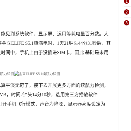
1
2
3
管理中，能见到系统软件、显示屏、运用等耗电量百分数。大
LIFE S5.1填满电时，1天21钟头44分31秒后，其
段时间中，手机上由于没插进SIM卡，因此 基础是未用
要表现也算平淡无奇了，接下去开展更多方面的续航力检测，
B，时间2钟头14分10秒，选用第三方播放软件
码，打开手机飞行模式，声音为降噪，显示器亮度设定为