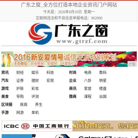
广东之窗_全方位打造本地企业资讯门户网站
今天是：2026年8月10日 星期一
互联网违法和不良信息举报电话：962000
广告
资讯
财经
娱乐
科技
时尚
电商
数码
汽车
证券
理财
宏观
企业
八卦
明星
游戏
护肤
彩妆
商讯
家居
楼盘
美食
导购
评测
微商
课程
出国
区块链
疾病
养生
手游
网游
单机