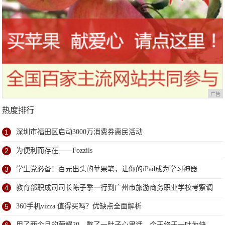
广告
热度排行
1
深圳市福田区启动3000万消费券惠民活动
2
为便利而存在——Fozzils
3
学生党必备！百元出头的苹果笔，让你的iPad成为学习神器
4
教育部职成司司长陈子季一行到广州市旅游商务职业学校考察调
研
5
360手机vizza 值得买吗？优缺点全面解析
用了两个月的荣耀20，憋了一肚子心里话，今天终于一吐为快