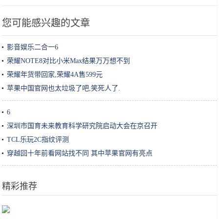
您可能感兴趣的文章
影音娱乐二合一6
荣耀NOTE8对比小米Max结果万万想不到
荣耀年货带回家,荣耀4A售599元
苹果中国官网也太垃圾了吧,笑死人了.
6
深圳市国育未来教育科学研究院启动大会在京召开
TCL乐玩2C指纹评测
穿越回十年前看网站找不同 其中苹果官网有亮点
精彩推荐
iPhone兼容Xbox和PS4手柄，还要什么掌机？