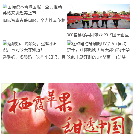
国际资本青睐国服，全力推动英格
来思赴美上市
300名梯客共同攀登 2019国际垂直
马拉松超级精英赛顺德海骏达中心
站欢乐开跑
选酸奶、喝酸奶，这些小知识，直
这款电动牙刷的UV杀菌+自动烘
到今天才知道！
干，让你的刷头每天都保持干净