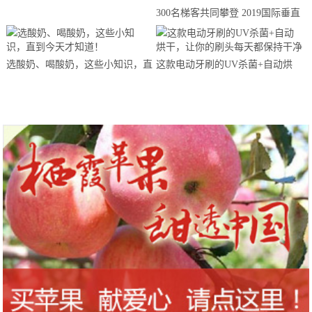
300名梯客共同攀登 2019国际垂直
马拉松超级精英赛顺德海骏达中心
站欢乐开跑
选酸奶、喝酸奶，这些小知识，直
这款电动牙刷的UV杀菌+自动烘
到今天才知道！
干，让你的刷头每天都保持干净