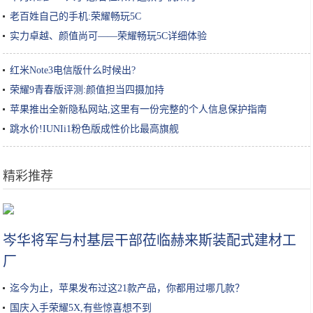
老百姓自己的手机:荣耀畅玩5C
实力卓越、颜值尚可——荣耀畅玩5C详细体验
红米Note3电信版什么时候出?
荣耀9青春版评测:颜值担当四摄加持
苹果推出全新隐私网站,这里有一份完整的个人信息保护指南
跳水价!IUNIi1粉色版成性价比最高旗舰
精彩推荐
买奶茶时，服务员问奶茶要几分糖？聪明人这样回答
岑华将军与村基层干部莅临赫来斯装配式建材工
厂
迄今为止，苹果发布过这21款产品，你都用过哪几款？
国庆入手荣耀5X,有些惊喜想不到