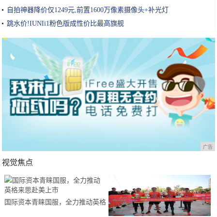
自拍神器降价仅1249元,前置1600万像素摄像头+补光灯
跳水价!IUNIi1粉色版成性价比最高旗舰
广告
视觉焦点
国际资本青睐国服，全力推动英格
来思赴美上市