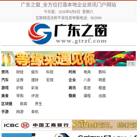
广东之窗_全方位打造本地企业资讯门户网站
今天是：2026年8月8日 星期六
互联网违法和不良信息举报电话：962000
广告
资讯
财经
娱乐
科技
时尚
电商
数码
汽车
证券
理财
宏观
企业
八卦
明星
游戏
护肤
彩妆
商讯
家居
楼盘
美食
导购
评测
微商
课程
出国
区块链
疾病
养生
手游
网游
单机