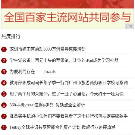
广告
热度排行
1
深圳市福田区启动3000万消费券惠民活动
2
学生党必备！百元出头的苹果笔，让你的iPad成为学习神器
3
为便利而存在——Fozzils
4
教育部职成司司长陈子季一行到广州市旅游商务职业学校考察调
研
5
用了两个月的荣耀20，憋了一肚子心里话，今天终于一吐为快
6
360手机vizza 值得买吗？优缺点全面解析
7
准备买手机的小伙伴们不要着急看了这个排行榜再决定买哪款手
机吧
1
Fettley全球共识共享智能合约资产计划 掀起行业追捧热潮