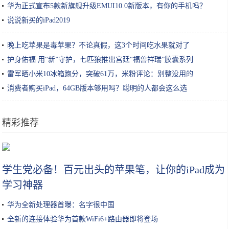
华为正式宣布5款新旗舰升级EMUI10.0新版本，有你的手机吗？
说说新买的iPad2019
晚上吃苹果是毒苹果？不论真假，这3个时间吃水果就对了
护身佑福 用“新”守护，七匹狼推出宫廷“福兽祥瑞”胶囊系列
雷军晒小米10冰箱跑分，突破61万，米粉评论：别整没用的
消费者购买iPad，64GB版本够用吗？聪明的人都会这么选
精彩推荐
“成分说”| 脱离护肤品成分谈功效，都是耍流氓
学生党必备！百元出头的苹果笔，让你的iPad成为
学习神器
华为全新处理器首曝：名字很中国
全新的连接体验华为首款WiFi6+路由器即将登场