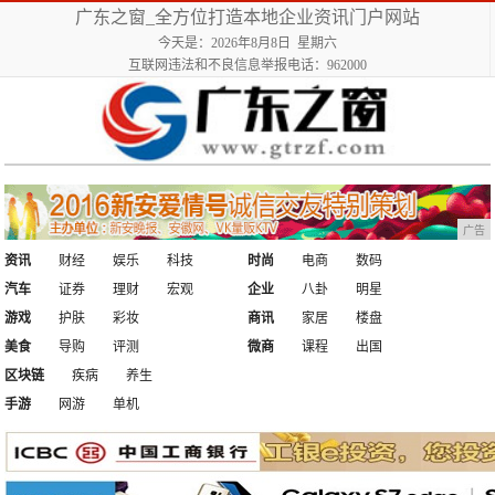
广东之窗_全方位打造本地企业资讯门户网站
今天是：2026年8月8日 星期六
互联网违法和不良信息举报电话：962000
广告
资讯
财经
娱乐
科技
时尚
电商
数码
汽车
证券
理财
宏观
企业
八卦
明星
游戏
护肤
彩妆
商讯
家居
楼盘
美食
导购
评测
微商
课程
出国
区块链
疾病
养生
手游
网游
单机