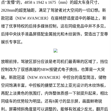
点“发懵”的，4858 x 1942 x 1675（mm）的超大车身尺寸、
2820mm的超宽轴距，满足了驾驶者对大空间的一切幻想。新
款冠道（NEW AVANCIER）在座椅舒适度适中的基础上，新
增了优享特权的后排多媒体控制，这在同级竞品中并不多见，
后排中央扶手液晶屏搭配金属抛光和木纹装饰，营造出了至尊
娱乐专享区。
放眼前排，驾驶区部分应该是老司机们最青睐的区域了，挡位
控制改为了驭感高端的SBW按键式电子换挡，也算是一大突
破。新款冠道（NEW AVANCIER）中控台的造型简洁，储物
空间饱满丰富，中控板的搪塑工艺加上亚光设计的木纹饰板，
再配上淡黄色的氛围灯，内饰整体质感一下就提升起来，相比
同级车的优势较为明显。还有8英寸的显示屏，画面鲜艳锐
利，屏幕倾斜角度是可以调整的，能够有效减少反光，翻开后