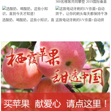
300名梯客共同攀登 2019国际垂直
马拉松超级精英赛顺德海骏达中心
站欢乐开跑
选酸奶、喝酸奶，这些小知识，直
这款电动牙刷的UV杀菌+自动烘
到今天才知道！
干，让你的刷头每天都保持干净