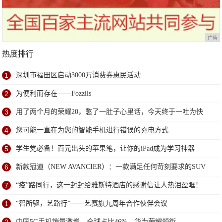
广告
热度排行
1
深圳市福田区启动3000万消费券惠民活动
2
为便利而存在——Fozzils
3
用了两个月的荣耀20，憋了一肚子心里话，今天终于一吐为快
4
您可能一直在为您的智能手机进行错误的充电方式
5
学生党必备！百元出头的苹果笔，让你的iPad成为学习神器
6
新款冠道（NEW AVANCIER）：一款满足任何苛刻要求的SUV
7
“疫”路同行，这一封封给雅斯特酒店的感谢信让人热泪盈眶！
1
“智所驱，艺路行”——艺赛旗九周年合作伙伴会议
中国5G手机销量激增，全球占比46%，华为荣耀领衔