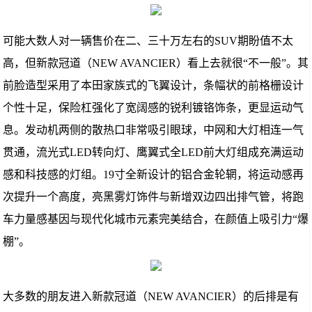
可能大数人对一辆售价在二、三十万左右的SUV期盼值不太
高，但新款冠道（NEW AVANCIER）看上去就很“不一般”。其
前脸造型采用了本田家族式的飞翼设计，条幅状的前格栅设计
个性十足，保险杠强化了宽阔感的锐利镀铬饰条，更显运动气
息。发动机两侧的散热口非常吸引眼球，中网和大灯相连一气
贯通，流光式LED转向灯、鹰翼式全LED前大灯组成充满运动
感和科技感的灯组。19寸全新设计的铝合金轮辋，将运动感再
次提升一个高度，亮黑雾灯饰件与新增双边四出排气管，将跑
车力量感基因与现代化城市元素完美结合，在颜值上吸引力“爆
棚”。
大多数的朋友进入新款冠道（NEW AVANCIER）的后排是有