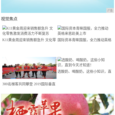
广告
视觉焦点
K11黄金周迎来销售额急升 文化零
国际资本青睐国服，全力推动英格
售激发消费活力不断复苏
来思赴美上市
选酸奶、喝酸奶，这些小知识，直
到今天才知道！
300名梯客共同攀登 2019国际垂直
马拉松超级精英赛顺德海骏达中心
站欢乐开跑