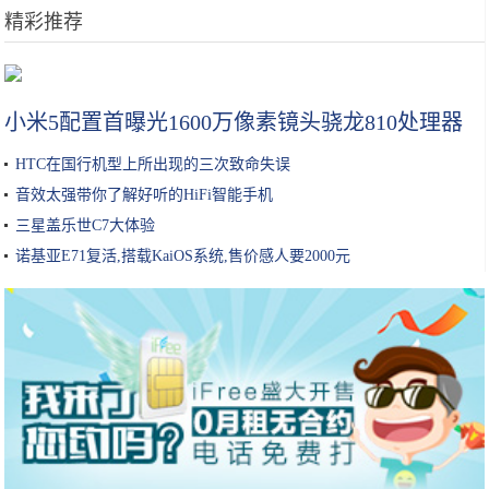
精彩推荐
韩国手游公司Netmarble将携《二之国》手游出展G-Star
小米5配置首曝光1600万像素镜头骁龙810处理器
HTC在国行机型上所出现的三次致命失误
音效太强带你了解好听的HiFi智能手机
三星盖乐世C7大体验
诺基亚E71复活,搭载KaiOS系统,售价感人要2000元