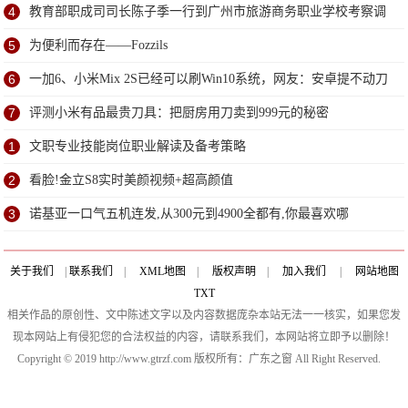
4
教育部职成司司长陈子季一行到广州市旅游商务职业学校考察调
研
5
为便利而存在——Fozzils
6
一加6、小米Mix 2S已经可以刷Win10系统，网友：安卓提不动刀
了？
7
评测小米有品最贵刀具：把厨房用刀卖到999元的秘密
1
文职专业技能岗位职业解读及备考策略
2
看脸!金立S8实时美颜视频+超高颜值
3
诺基亚一口气五机连发,从300元到4900全都有,你最喜欢哪
关于我们
|
联系我们
|
XML地图
|
版权声明
|
加入我们
|
网站地图
TXT
相关作品的原创性、文中陈述文字以及内容数据庞杂本站无法一一核实，如果您发
现本网站上有侵犯您的合法权益的内容，请联系我们，本网站将立即予以删除！
Copyright © 2019 http://www.gtrzf.com 版权所有：广东之窗 All Right Reserved.