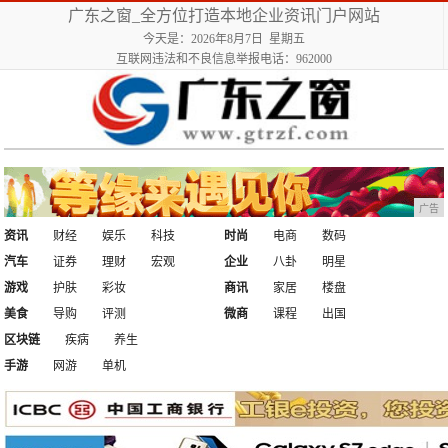
广东之窗_全方位打造本地企业资讯门户网站
今天是：2026年8月7日 星期五
互联网违法和不良信息举报电话：962000
广告
资讯
财经
娱乐
科技
时尚
电商
数码
汽车
证券
理财
宏观
企业
八卦
明星
游戏
护肤
彩妆
商讯
家居
楼盘
美食
导购
评测
微商
课程
出国
区块链
疾病
养生
手游
网游
单机