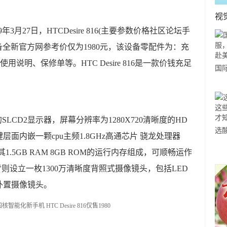
视
年3月27日，HTCDesire 816(主要参数价格社区论坛手
备全新官方网参考价仅为1980元，该设备零配件为：充
说明、保修单等。HTC Desire 816是一款价钱充足
国
力
市
5英寸的SLCD2显示器，屏幕分辨率为1280X720清晰度的HD
选
面内嵌一颗cpu主频1.8GHz高通芯片 骁龙处理器
小
U，及其1.5GB RAM 8GB ROM的运行内存组成，可顺畅运作
道
壳后背则设立一枚1300万清晰度背照式摄像镜头，包括LED
外置摄像镜头。