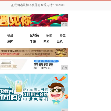
互联网违法和不良信息举报电话：962000
广告
楼盘
区块链
疾病
养生
出国
手游
网游
单机
广告