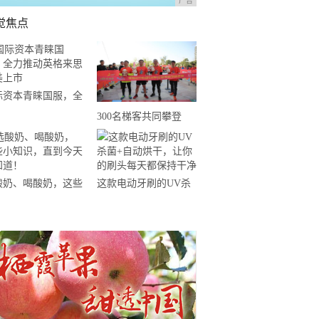
广告
觉焦点
际资本青睐国服，全
推动英格来思赴美上
300名梯客共同攀登
2019国际垂直马拉松超
级精英赛顺德海骏达中
心站欢乐开跑
酸奶、喝酸奶，这些
这款电动牙刷的UV杀
知识，直到今天才知
菌+自动烘干，让你的
！
刷头每天都保持干净