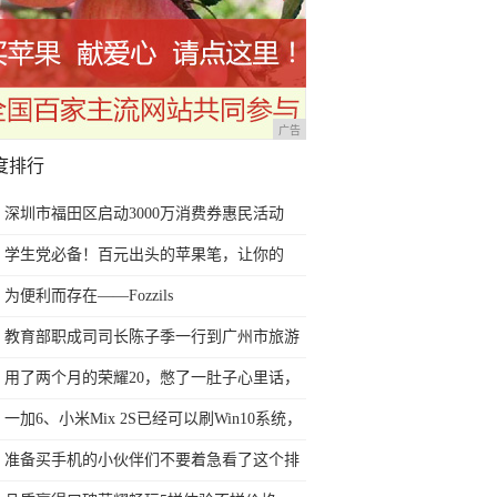
广告
度排行
深圳市福田区启动3000万消费券惠民活动
学生党必备！百元出头的苹果笔，让你的
iPad成为学习神器
为便利而存在——Fozzils
教育部职成司司长陈子季一行到广州市旅游
商务职业学校考察调研
用了两个月的荣耀20，憋了一肚子心里话，
今天终于一吐为快
一加6、小米Mix 2S已经可以刷Win10系统，
网友：安卓提不动刀了？
准备买手机的小伙伴们不要着急看了这个排