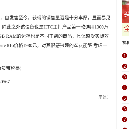
现很非常好，自发售至今，获得的销售量還是十分丰厚，显而易见
除此之外该设备也是HTC主打产品第一款选用1300万
GB RAM的运存也是不同于别的商品，具体感受实际效
热
ire 816价格1980元，对其很感兴趣的盆友能够 考虑一
1
2
品行货带税票)
3
80567
4
来源：
5
6
7