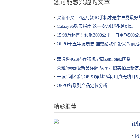
您可能感兴趣的文章
买新不买旧?这几款4G手机才是学生党最好
GalaxyS6购买指南:这一次,钱越多越纠结
15.98万起售！续航3600公里，自重轻50
OPPO十五年发展史:细数给我们带来的前
双通道4GB内存强机华硕ZenFone2图赏
荣耀9青春版新品详解:纵享四摄美拍重新
一波“回忆杀”,OPPO穿越15年,用真无线耳
OPPO各系列产品定位分析二
精彩推荐
i
橄榄油能当身体乳吗 橄榄油也可以
润肤保湿
内