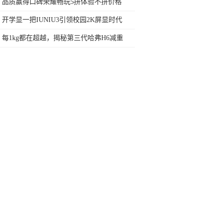
行榜再决定买哪款手机吧
品质赢得口碑荣耀畅玩5拼体验不拼价格
开学显一把IUNIU3引领校园2K屏显时代
每1kg都在超越，揭秘第三代哈弗H6减重
100kg所带来的好处