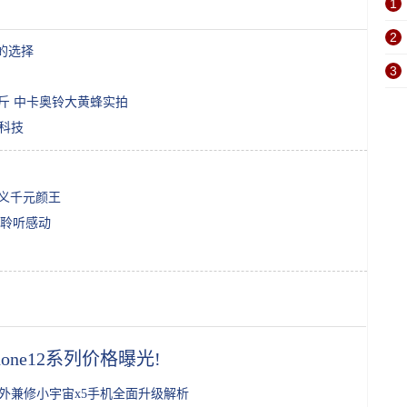
1
2
的选择
3
0公斤 中卡奥铃大黄蜂实拍
沿科技
定义千元颜王
机聆听感动
Phone12系列价格曝光!
外兼修小宇宙x5手机全面升级解析