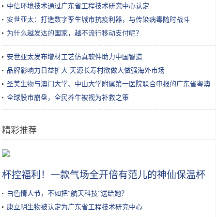
中信环境技术通过广东省工程技术研究中心认定
安世亚太：打造数字孪生城市抗疫利器，与传染病毒随时战斗
为什么越发达的国家，越不流行移动支付呢？
安世亚太发布增材工艺仿真软件助力中国智造
品牌影响力日益扩大 天源长寿村欲做大做强海外市场
圣美生物与澳门大学、中山大学附属第一医院联合申报的广东省粤澳
科技合作项目获批立项
全球股市崩盘，全民养牛被视为补救之策
精彩推荐
橄榄油能当身体乳吗 橄榄油也可以润肤保湿
杯控福利！一款气场全开倍有范儿的神仙保温杯
白色情人节，不如把“航天科技”送给她？
康立明生物被认定为广东省工程技术研究中心