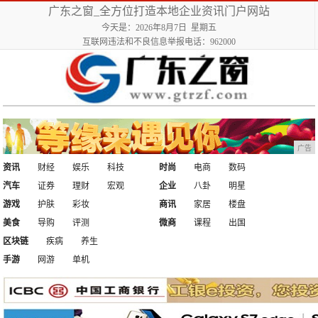
广东之窗_全方位打造本地企业资讯门户网站
今天是：2026年8月7日 星期五
互联网违法和不良信息举报电话：962000
广告
资讯
财经
娱乐
科技
时尚
电商
数码
汽车
证券
理财
宏观
企业
八卦
明星
游戏
护肤
彩妆
商讯
家居
楼盘
美食
导购
评测
微商
课程
出国
区块链
疾病
养生
手游
网游
单机