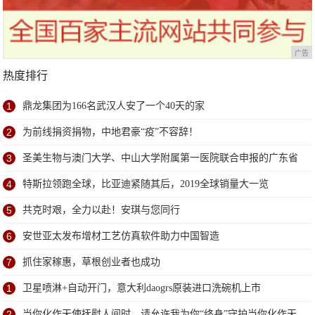
广告
热度排行
1
鼎龙集团为166名武汉人安了一个40天的家
2
为前线捐资捐物，中地君豪“疫”不容辞！
3
圣美生物与澳门大学、中山大学附属第一医院联合申报的广东省
粤澳科技合作项目获批立项
4
特斯拉领跑全球，比亚迪紧随其后，2019全球销量大一览
5
共克时艰，全力以赴！安琪与您同行
6
安世亚太发布增材工艺仿真软件助力中国智造
7
抓住家稼惠，草根创业者也成功
1
卫星喷淋+自动开门，意大利daogrs原装进口洗碗机上市
2
当你化作天使抚慰人间时，请允许我为你“终身”守护当你化作天