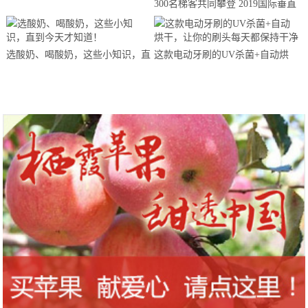
300名梯客共同攀登 2019国际垂直
马拉松超级精英赛顺德海骏达中心
站欢乐开跑
选酸奶、喝酸奶，这些小知识，直
这款电动牙刷的UV杀菌+自动烘
到今天才知道！
干，让你的刷头每天都保持干净