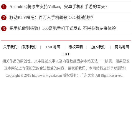
机吧
1
Android Q将原生支持Vulkan，安卓手机和手游的春天？
2
移动KTV唱吧：百万人手机飙歌 O2O挑战钱柜
3
把手机做到极致！360奇酷手机正式发布 不拼参数专拼体验
关于我们
|
联系我们
|
XML地图
|
版权声明
|
加入我们
|
网站地图
TXT
相关作品的原创性、文中陈述文字以及内容数据庞杂本站无法一一核实，如果您发
现本网站上有侵犯您的合法权益的内容，请联系我们，本网站将立即予以删除！
Copyright © 2019 http://www.gtrzf.com 版权所有：广东之窗 All Right Reserved.