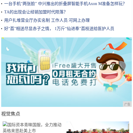
一台手机“两张脸” 中兴推出的折叠屏智能手机Axon M准备怎样玩？
TA的出现会让经销加盟时代陨落？
用户扎堆营业厅办实名制 工作人员:可网上办理
好“荔”相送尽显赤子之情， 1万斤“仙进奉”荔枝送给医护人员
广告
视觉焦点