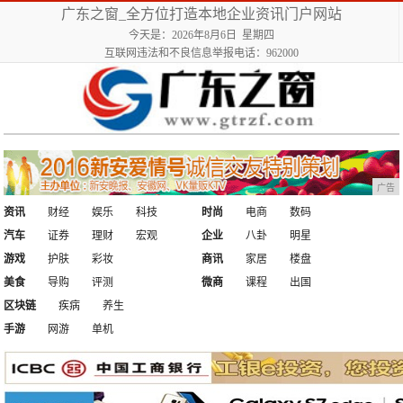
广东之窗_全方位打造本地企业资讯门户网站
今天是：2026年8月6日 星期四
互联网违法和不良信息举报电话：962000
广告
资讯
财经
娱乐
科技
时尚
电商
数码
汽车
证券
理财
宏观
企业
八卦
明星
游戏
护肤
彩妆
商讯
家居
楼盘
美食
导购
评测
微商
课程
出国
区块链
疾病
养生
手游
网游
单机