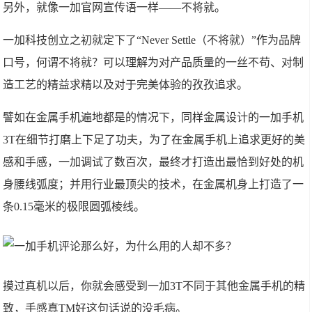
另外，就像一加官网宣传语一样——不将就。
一加科技创立之初就定下了“Never Settle（不将就）”作为品牌
口号，何谓不将就？可以理解为对产品质量的一丝不苟、对制
造工艺的精益求精以及对于完美体验的孜孜追求。
譬如在金属手机遍地都是的情况下，同样金属设计的一加手机
3T在细节打磨上下足了功夫，为了在金属手机上追求更好的美
感和手感，一加调试了数百次，最终才打造出最恰到好处的机
身腰线弧度；并用行业最顶尖的技术，在金属机身上打造了一
条0.15毫米的极限圆弧棱线。
摸过真机以后，你就会感受到一加3T不同于其他金属手机的精
致，手感真TM好这句话说的没毛病。