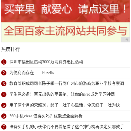
广告
热度排行
1
深圳市福田区启动3000万消费券惠民活动
2
为便利而存在——Fozzils
3
教育部职成司司长陈子季一行到广州市旅游商务职业学校考察调
研
4
学生党必备！百元出头的苹果笔，让你的iPad成为学习神器
5
用了两个月的荣耀20，憋了一肚子心里话，今天终于一吐为快
6
360手机vizza 值得买吗？优缺点全面解析
7
准备买手机的小伙伴们不要着急看了这个排行榜再决定买哪款手