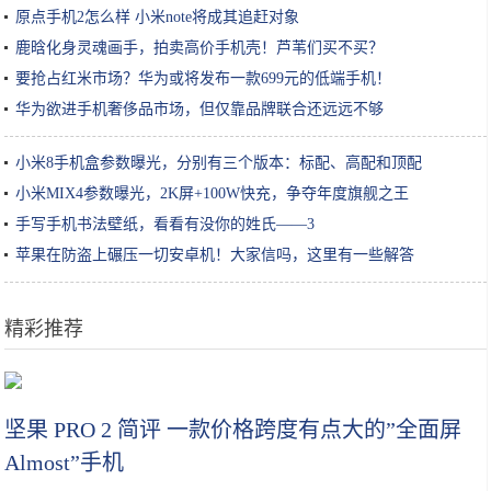
原点手机2怎么样 小米note将成其追赶对象
鹿晗化身灵魂画手，拍卖高价手机壳！芦苇们买不买？
要抢占红米市场？华为或将发布一款699元的低端手机！
华为欲进手机奢侈品市场，但仅靠品牌联合还远远不够
小米8手机盒参数曝光，分别有三个版本：标配、高配和顶配
小米MIX4参数曝光，2K屏+100W快充，争夺年度旗舰之王
手写手机书法壁纸，看看有没你的姓氏——3
苹果在防盗上碾压一切安卓机！大家信吗，这里有一些解答
精彩推荐
中国十大火腿肠品牌，哪种火腿肠最好吃
坚果 PRO 2 简评 一款价格跨度有点大的”全面屏
Almost”手机