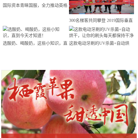
国际资本青睐国服，全力推动英格
来思赴美上市
300名梯客共同攀登 2019国际垂直
马拉松超级精英赛顺德海骏达中心
站欢乐开跑
选酸奶、喝酸奶，这些小知识，直
这款电动牙刷的UV杀菌+自动烘
到今天才知道！
干，让你的刷头每天都保持干净