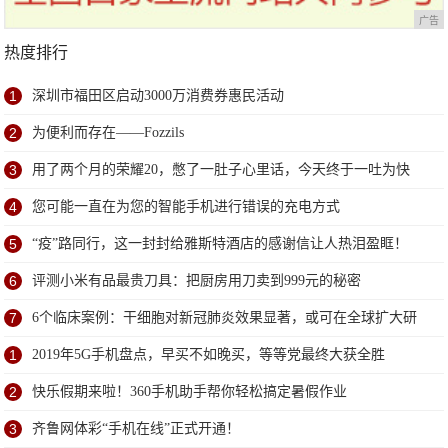
广告
热度排行
1
深圳市福田区启动3000万消费券惠民活动
2
为便利而存在——Fozzils
3
用了两个月的荣耀20，憋了一肚子心里话，今天终于一吐为快
4
您可能一直在为您的智能手机进行错误的充电方式
5
“疫”路同行，这一封封给雅斯特酒店的感谢信让人热泪盈眶！
6
评测小米有品最贵刀具：把厨房用刀卖到999元的秘密
7
6个临床案例：干细胞对新冠肺炎效果显著，或可在全球扩大研
究
1
2019年5G手机盘点，早买不如晚买，等等党最终大获全胜
2
快乐假期来啦！360手机助手帮你轻松搞定暑假作业
3
齐鲁网体彩“手机在线”正式开通！