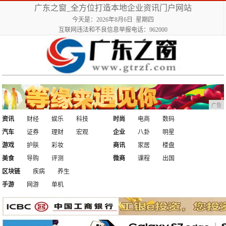
广东之窗_全方位打造本地企业资讯门户网站
今天是：2026年8月6日 星期四
互联网违法和不良信息举报电话：962000
广告
资讯
财经
娱乐
科技
时尚
电商
数码
汽车
证券
理财
宏观
企业
八卦
明星
游戏
护肤
彩妆
商讯
家居
楼盘
美食
导购
评测
微商
课程
出国
区块链
疾病
养生
手游
网游
单机