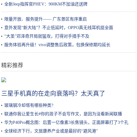
全新Jeep指挥官PHEV：900KM不加油还送牌
限量开放、服务提升—— 广东景区有序重启
意外发现“新大陆”？不止低延时，OPPO真无线耳机挺全面
“大圣”邓泽奇开局就猛攻，打得对手措手不及
服务体验再升级！vivo调整售后政策，包换保修期均延长
精彩推荐
青千万:现流行的潮色调配方法，美发培训学校分享。
三星手机真的在走向衰落吗？太天真了
玻璃钢冷却塔有哪些种类?
联通你我让爱生长#你的孩子不会写作文，是因为没看新闻联播
华为P40Pro概念图：后置一亿像素3长焦镜头，正面屏幕打了3个孔
全球经济下行，文旅康养产业或是最好的“避风港”