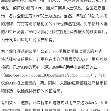
最熟悉的APP。如对于孩子们来说，就有常常陪伴在旁边的小
伴龙、葫芦侠3楼等APP；而对于商务人士来说，全国违章查
询、名片全能王等APP就更为熟悉。当然，年轻白领最为熟悉
的猎聘、钉钉等与职场相关的APP也赫然在列。对于最终入选
的APP开发者，360手机助手还将在线上举办盛大的颁奖典礼，
为开发者和应用厂商荣誉加冕。
为了保证评选的公平与公正，360手机助手将以票选的方式，
将选择权交给用户，让用户选出自己最喜爱的APP。用户可以
根据自己对APP的喜好，通过360手机助手上的投票入口
（http://openbox.mobilem.360.cn/html/12/28/top_hi.html），为心
仪的APP投上宝贵的一票。同时，入围的应用都经过严格审核
和筛选，以确保排行榜的公正准确。
有相关人士透露，此次榜单评选方式以用户票选为基础、专业
评审为指导。在用户线上票选阶段，各参赛厂商可以积极运用