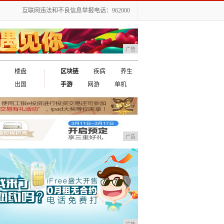
互联网违法和不良信息举报电话：962000
广告
楼盘
区块链
疾病
养生
出国
手游
网游
单机
广告