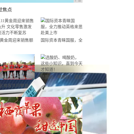
广告
觉焦点
11黄金周迎来销售额
国际资本青睐国服，全
升 文化零售激发消
力推动英格来思赴美上
活力不断复苏
市
选酸奶、喝酸奶，这些
小知识，直到今天才知
0名梯客共同攀登
道！
19国际垂直马拉松超
精英赛顺德海骏达中
站欢乐开跑