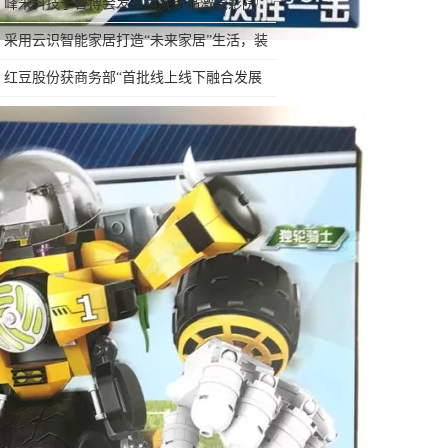
999元的秘密
峰米科技于智博会发布旗舰新品激光影院
Max，首发价26,999元起
采用云识智能家居打造“未来家居”生活，装
完之后效果也太好了!
红豆股份获商务部“首批线上线下融合发展
数字商务企业”授牌