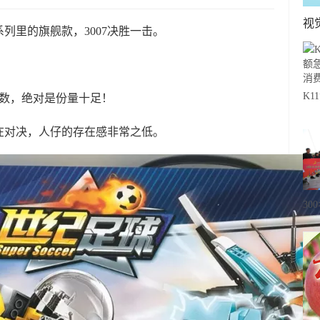
视
列里的旗舰款，3007决胜一击。
K
件数，绝对是份量十足！
急
在对决，人仔的存在感非常之低。
费
30
20
级
心