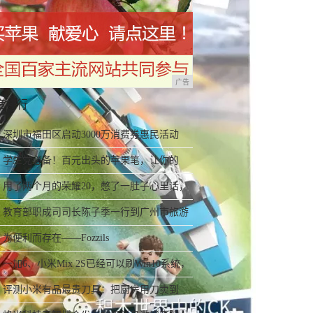
广告
度排行
深圳市福田区启动3000万消费券惠民活动
学生党必备！百元出头的苹果笔，让你的
iPad成为学习神器
用了两个月的荣耀20，憋了一肚子心里话，
今天终于一吐为快
教育部职成司司长陈子季一行到广州市旅游
商务职业学校考察调研
为便利而存在——Fozzils
一加6、小米Mix 2S已经可以刷Win10系统，
网友：安卓提不动刀了？
评测小米有品最贵刀具：把厨房用刀卖到