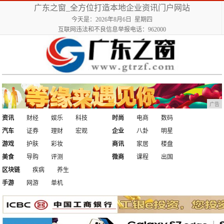
广东之窗_全方位打造本地企业资讯门户网站
今天是：2026年8月6日 星期四
互联网违法和不良信息举报电话：962000
广告
资讯
财经
娱乐
科技
时尚
电商
数码
汽车
证券
理财
宏观
企业
八卦
明星
游戏
护肤
彩妆
商讯
家居
楼盘
美食
导购
评测
微商
课程
出国
区块链
疾病
养生
手游
网游
单机