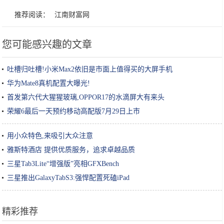
推荐阅读：
江南财富网
您可能感兴趣的文章
吐槽归吐槽!小米Max2依旧是市面上值得买的大屏手机
华为Mate8真机配置大曝光!
首发第六代大猩猩玻璃,OPPOR17的水滴屏大有来头
荣耀6最后一天预约移动高配版7月29日上市
用小众特色,来吸引大众注意
雅斯特酒店 提供优质服务，追求卓越品质
三星Tab3Lite“增强版”亮相GFXBench
三星推出GalaxyTabS3:强悍配置死磕iPad
精彩推荐