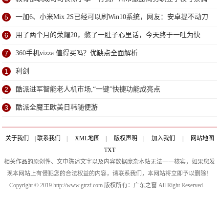
研
5
一加6、小米Mix 2S已经可以刷Win10系统，网友：安卓提不动刀
了？
6
用了两个月的荣耀20，憋了一肚子心里话，今天终于一吐为快
7
360手机vizza 值得买吗？优缺点全面解析
1
利剑
2
酷派进军智能老人机市场,“一键”快捷功能成亮点
3
酷派全魔王欧美日韩随便游
关于我们
|
联系我们
|
XML地图
|
版权声明
|
加入我们
|
网站地图
TXT
相关作品的原创性、文中陈述文字以及内容数据庞杂本站无法一一核实，如果您发
现本网站上有侵犯您的合法权益的内容，请联系我们，本网站将立即予以删除！
Copyright © 2019 http://www.gtrzf.com 版权所有：广东之窗 All Right Reserved.