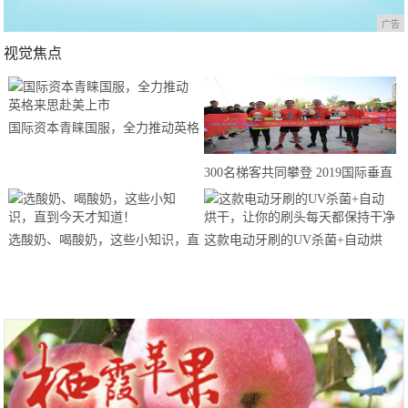
广告
视觉焦点
国际资本青睐国服，全力推动英格
来思赴美上市
300名梯客共同攀登 2019国际垂直
马拉松超级精英赛顺德海骏达中心
站欢乐开跑
选酸奶、喝酸奶，这些小知识，直
这款电动牙刷的UV杀菌+自动烘
到今天才知道！
干，让你的刷头每天都保持干净