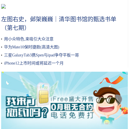
iPhone兼容Xbox和PS4手柄，还要什么掌机？
左图右史，邺架巍巍｜清华图书馆的甄选书单
（第七期）
用小众特色,来吸引大众注意
华为Mate10保时捷款(高清大图)
三星GalaxyTab3携Spen与ipad争夺平板一哥
iPhone12上市时间或将延迟一个月