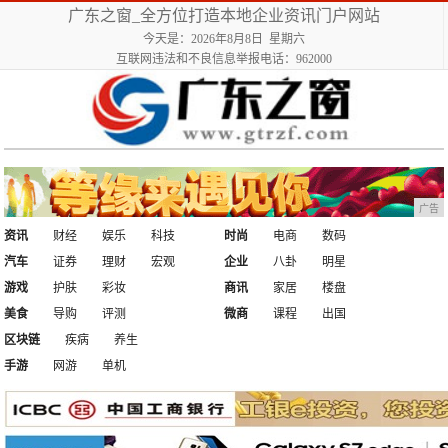
广东之窗_全方位打造本地企业资讯门户网站
今天是：2026年8月8日 星期六
互联网违法和不良信息举报电话：962000
广告
资讯
财经
娱乐
科技
时尚
电商
数码
汽车
证券
理财
宏观
企业
八卦
明星
游戏
护肤
彩妆
商讯
家居
楼盘
美食
导购
评测
微商
课程
出国
区块链
疾病
养生
手游
网游
单机