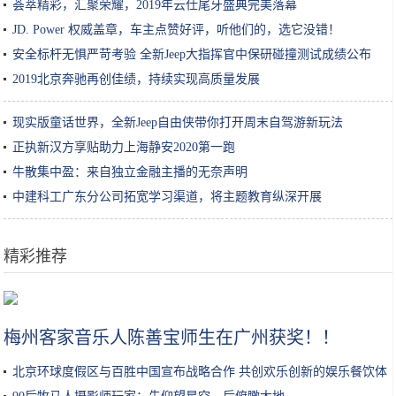
荟萃精彩，汇聚荣耀，2019年云仕尾牙盛典完美落幕
JD. Power 权威盖章，车主点赞好评，听他们的，选它没错！
安全标杆无惧严苛考验 全新Jeep大指挥官中保研碰撞测试成绩公布
2019北京奔驰再创佳绩，持续实现高质量发展
现实版童话世界，全新Jeep自由侠带你打开周末自驾游新玩法
正执新汉方享贴助力上海静安2020第一跑
牛散集中盈：来自独立金融主播的无奈声明
中建科工广东分公司拓宽学习渠道，将主题教育纵深开展
精彩推荐
选酸奶、喝酸奶，这些小知识，直到今天才知道！
梅州客家音乐人陈善宝师生在广州获奖！！
北京环球度假区与百胜中国宣布战略合作 共创欢乐创新的娱乐餐饮体