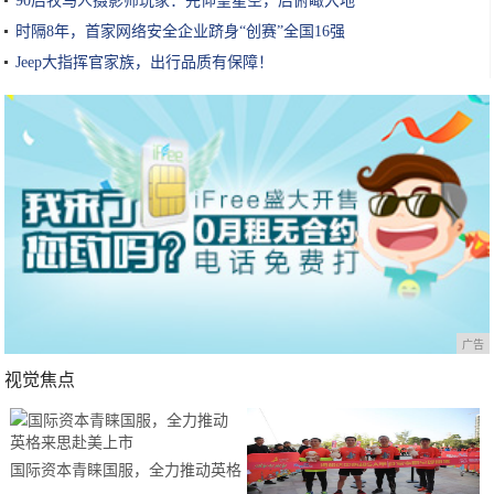
验
90后牧马人摄影师玩家：先仰望星空，后俯瞰大地
时隔8年，首家网络安全企业跻身“创赛”全国16强
Jeep大指挥官家族，出行品质有保障！
广告
视觉焦点
国际资本青睐国服，全力推动英格