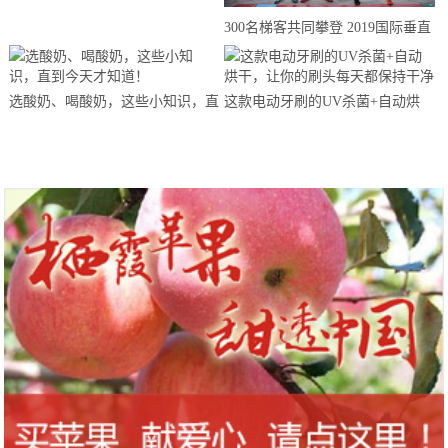
来思赴美上市
300名梯客共同攀登 2019国际垂直
马拉松超级精英赛顺德海骏达中心
站欢乐开跑
选酸奶、喝酸奶，这些小知识，直
这款电动牙刷的UV杀菌+自动烘
到今天才知道！
干，让你的刷头每天都保持干净