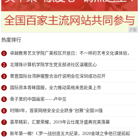
广告
热度排行
1
卓越教育艺文学院广美校区开放日：不一样的艺考文化课体验，
学位已告急
2
北理珠计算机学院学生党支部进社区温暖民心
3
菁壹国际台湾肿瘤整合治疗说明会在深圳成功召开
4
国际资本青睐国服，全力推动英格来思赴美上市
5
骨子里的中国画家——卢中见
6
时隔8年，首家网络安全企业跻身“创赛”全国16强
7
荟萃精彩，汇聚荣耀，2019年云仕尾牙盛典完美落幕
1
新年第一帽！C罗一战创造五大纪录，2020金球之争他已提前起