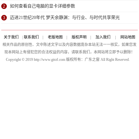
步！
2
如何查看自己电脑的显卡详细参数
3
迈进21世纪20年代 梦天余静渊：与行业、与时代共享荣光
关于我们
|
联系我们
|
老版地图
|
版权声明
|
加入我们
|
网站地图
相关作品的原创性、文中陈述文字以及内容数据庞杂本站无法一一核实，如果您发
现本网站上有侵犯您的合法权益的内容，请联系我们，本网站将立即予以删除！
Copyright © 2019 http://www.gtrzf.com 版权所有：广东之窗 All Right Reserved.