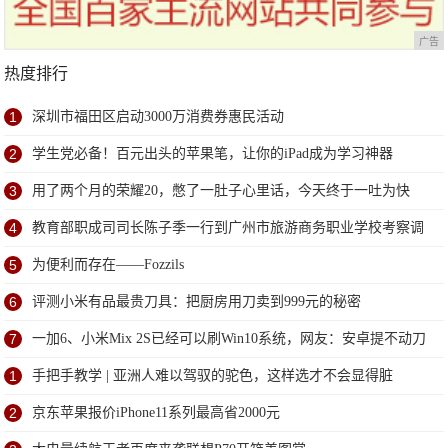
广告
热度排行
1
深圳市福田区启动3000万消费券惠民活动
2
学生党必备！百元出头的苹果笔，让你的iPad成为学习神器
3
用了两个月的荣耀20，憋了一肚子心里话，今天终于一吐为快
4
教育部职成司司长陈子季一行到广州市旅游商务职业学校考察调
研
5
为便利而存在——Fozzils
6
评测小米有品最贵刀具：把厨房用刀卖到999元的秘密
7
一加6、小米Mix 2S已经可以刷Win10系统，网友：安卓提不动刀
了？
1
手把手教学 | 亚洲人难以驾驭的驼色，这样选才不会显得脏
2
京东苹果报价iPhone11系列最高省2000元