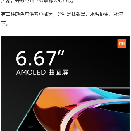
声器，等效电路1.0cc震撼人心声效;
有三种颜色可供客户挑选，分别是钛银黑、水蜜桃金、冰海
蓝。