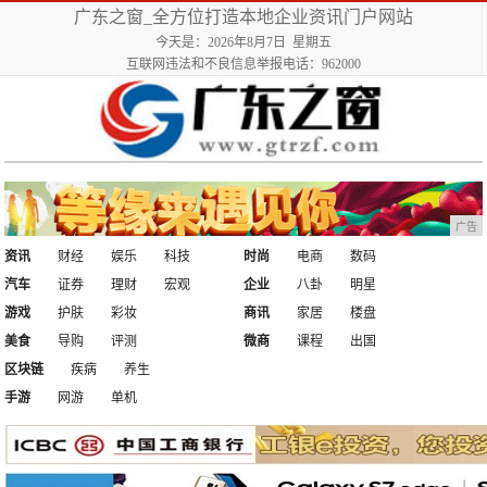
广东之窗_全方位打造本地企业资讯门户网站
今天是：2026年8月7日 星期五
互联网违法和不良信息举报电话：962000
广告
资讯
财经
娱乐
科技
时尚
电商
数码
汽车
证券
理财
宏观
企业
八卦
明星
游戏
护肤
彩妆
商讯
家居
楼盘
美食
导购
评测
微商
课程
出国
区块链
疾病
养生
手游
网游
单机