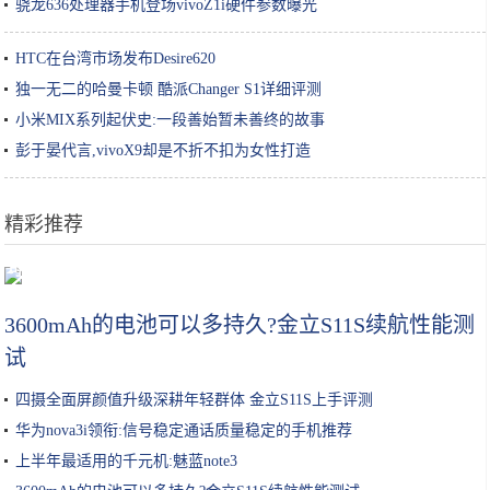
骁龙636处理器手机登场vivoZ1i硬件参数曝光
HTC在台湾市场发布Desire620
独一无二的哈曼卡顿 酷派Changer S1详细评测
小米MIX系列起伏史:一段善始暂未善终的故事
彭于晏代言,vivoX9却是不折不扣为女性打造
精彩推荐
可以用吸管吸着吃的橙子来了！爆汁无渣，徒手可剥！果冻橙了解一下
3600mAh的电池可以多持久?金立S11S续航性能测
试
四摄全面屏颜值升级深耕年轻群体 金立S11S上手评测
华为nova3i领衔:信号稳定通话质量稳定的手机推荐
上半年最适用的千元机:魅蓝note3