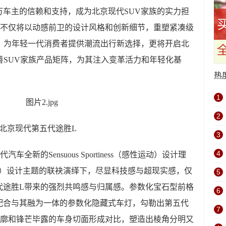
车主的信赖和支持，成为北京现代SUV家族的实力担
，不仅将以动感前卫的设计风格和创新细节，重塑紧凑级
，为年轻一代消费者提供潮流出行新选择，更将开启北
善SUV家族产品矩阵，为其注入变革活力和年轻化基
热
1
2
北京现代第五代途胜L
3
4
新的Sensuous Sportiness（感性运动）设计理
cs（参数动力）设计主题的联袂演绎下，尽显科技感与超现实感，仅
5
代途胜L带来的强烈共鸣感与归属感。参数化宝石型前格
6
配合与其融为一体的参数化隐藏式车灯，勾勒出第五代
7
轮廓和锋芒毕露的车身切面形成对比，塑造出棱角分明又