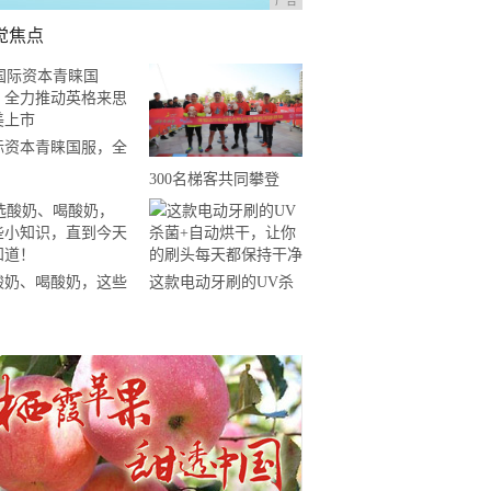
广告
觉焦点
际资本青睐国服，全
推动英格来思赴美上
300名梯客共同攀登
2019国际垂直马拉松超
级精英赛顺德海骏达中
心站欢乐开跑
酸奶、喝酸奶，这些
这款电动牙刷的UV杀
知识，直到今天才知
菌+自动烘干，让你的
！
刷头每天都保持干净