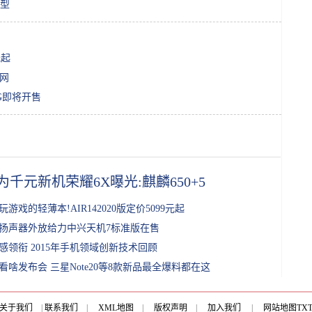
型
元起
入网
5G即将开售
为千元新机荣耀6X曝光:麒麟650+5
玩游戏的轻薄本!AIR142020版定价5099元起
扬声器外放给力中兴天机7标准版在售
感领衔 2015年手机领域创新技术回顾
看啥发布会 三星Note20等8款新品最全爆料都在这
关于我们
|
联系我们
|
XML地图
|
版权声明
|
加入我们
|
网站地图
TX