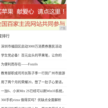
广告
度排行
深圳市福田区启动3000万消费券惠民活动
学生党必备！百元出头的苹果笔，让你的
iPad成为学习神器
为便利而存在——Fozzils
教育部职成司司长陈子季一行到广州市旅游
商务职业学校考察调研
用了两个月的荣耀20，憋了一肚子心里话，
今天终于一吐为快
一加6、小米Mix 2S已经可以刷Win10系统，
网友：安卓提不动刀了？
360手机vizza 值得买吗？优缺点全面解析