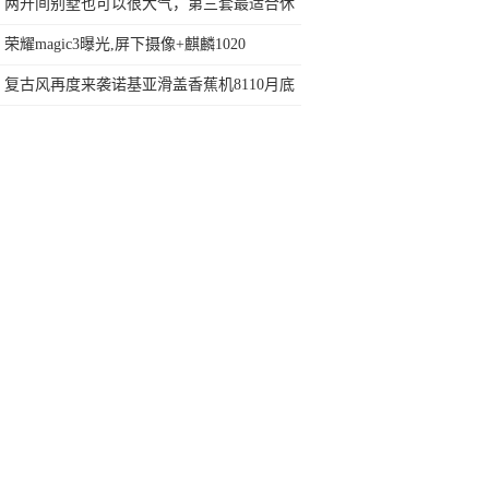
两开间别墅也可以很大气，第三套最适合休
闲度假
荣耀magic3曝光,屏下摄像+麒麟1020
复古风再度来袭诺基亚滑盖香蕉机8110月底
亮相