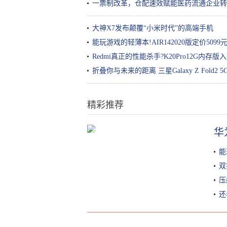
一票制改革，仓配速效赋能医药流通企业转
大神X7发布颠覆“小米时代”的高端手机
能玩游戏的轻薄本!AIR142020版定价5099
Redmi真正的性能杀手?K20Pro12G内存版
折叠你与未来的距离 三星Galaxy Z Fold2 
精彩推荐
华
虐哭主播的3款最难游戏 网友：我
是看着主播疯的
能
双
压
还