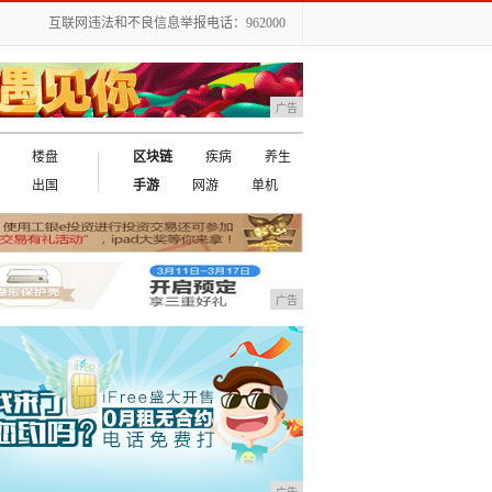
互联网违法和不良信息举报电话：962000
广告
楼盘
区块链
疾病
养生
出国
手游
网游
单机
广告