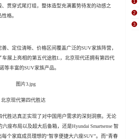
1
毂、贯穿式尾灯组，整体造型充满蓄势待发的动感之
2
品性格。
3
完善、定位清晰、价格区间覆盖广泛的SUV家族阵营，
了车展上亮相的第五代途胜L，北京现代还拥有第四代
昂希诺等丰富的SUV家族产品。
北京现代第四代胜达
第四代胜达真正实现了对中国用户需求的深刻洞察。无论
六座布局以及超大后备箱，还是Hyundai Smartsense 智
每个家庭成员理想的“智享便捷大六座SUV”。而“青春