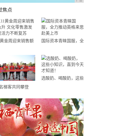
广告
觉焦点
11黄金周迎来销售额
国际资本青睐国服，全
升 文化零售激发消
力推动英格来思赴美上
活力不断复苏
市
选酸奶、喝酸奶，这些
小知识，直到今天才知
0名梯客共同攀登
道！
19国际垂直马拉松超
精英赛顺德海骏达中
站欢乐开跑