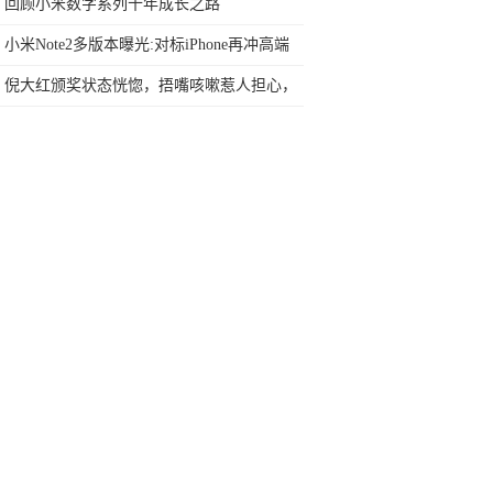
网友：安卓提不动刀了？
回顾小米数字系列十年成长之路
小米Note2多版本曝光:对标iPhone再冲高端
倪大红颁奖状态恍惚，捂嘴咳嗽惹人担心，
但也是他体验角色的常态