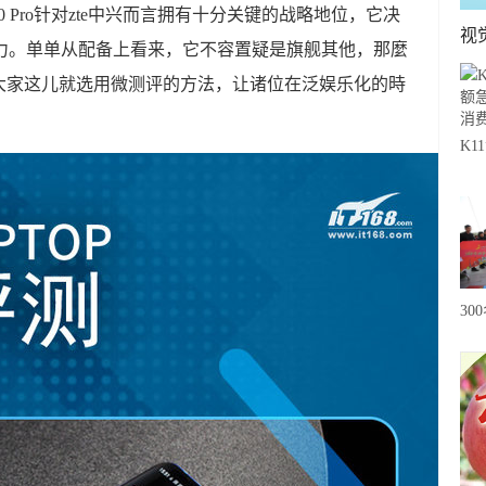
 10 Pro针对zte中兴而言拥有十分关键的战略地位，它决
视
势力。单单从配备上看来，它不容置疑是旗舰其他，那麼
大家这儿就选用微测评的方法，让诸位在泛娱乐化的時
K
急
费
30
20
级
心