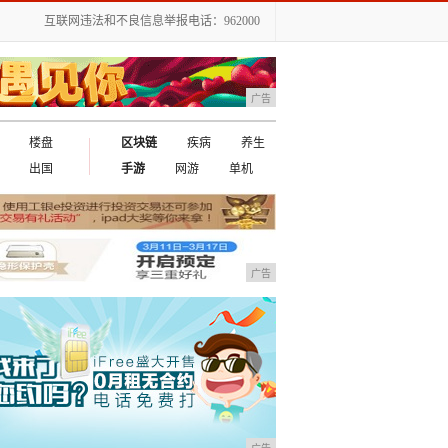
互联网违法和不良信息举报电话：962000
广告
楼盘
区块链
疾病
养生
出国
手游
网游
单机
广告