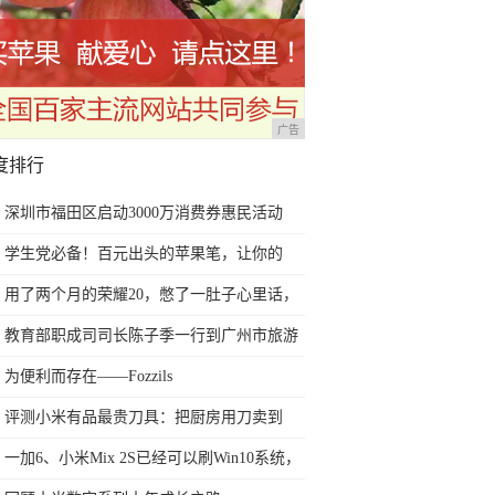
广告
度排行
深圳市福田区启动3000万消费券惠民活动
学生党必备！百元出头的苹果笔，让你的
iPad成为学习神器
用了两个月的荣耀20，憋了一肚子心里话，
今天终于一吐为快
教育部职成司司长陈子季一行到广州市旅游
商务职业学校考察调研
为便利而存在——Fozzils
评测小米有品最贵刀具：把厨房用刀卖到
999元的秘密
一加6、小米Mix 2S已经可以刷Win10系统，