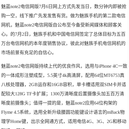
魅蓝note2电信网版7月6日网上方式先发当日，数分钟内即被抢
购一空，线下推广先发发售有货。做为魅族手机的第二款电信
网机，魅蓝note2电信网版自公布至今备受新闻媒体和顾客关
心。的7月2日，魅族手机和中国电信网签定了总体目标为五百
万台电信网机的本年度销售协议，彼此对魅族手机电信网机的
市场前景有充足的自信心。
魅蓝note2电信网版持续上代的优良作风，选用与iPhone 4C一致
的一体成形注塑成型，5.5英寸4k高清屏，配用64位MT6753真
八核处理器，2GB运存和16GB容积，单卡槽适用双SIM卡并适
配较大128G TF卡扩展；1300万清晰度后置摄像头加五百万清
晰度前摄像头；值得一提的是，魅蓝note2应用64位构架的
Flyme 4.5系统，选用全新升级腰圆功能键设计语言的mBack物
理学Home键，出示全网通方式，适用电信4G、3G、2G和移动