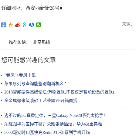
详细地址：西安西新街28号■
来源：
推荐阅读：
北京热线
您可能感兴趣的文章
“春风”+春风十里
苹果序列号查询能鉴别翻新机么？
2018智能硬件高峰论坛:万物互联,不仅仅是智能设备的互联(
全金属微米级喷砂工艺荣耀V8开箱图赏
逃不过的5G真香定律，三星Galaxy Note20系列太抢手！
荣耀跟华为差异在哪？荣耀张扬酷炫，华为稳重典雅
5000毫安时18瓦快充Redmi红米8系列手机开箱