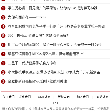
2
学生党必备！百元出头的苹果笔，让你的iPad成为学习神器
3
为便利而存在——Fozzils
4
教育部职成司司长陈子季一行到广州市旅游商务职业学校考察调
研
5
360手机vizza 值得买吗？优缺点全面解析
6
用了两个月的荣耀20，憋了一肚子心里话，今天终于一吐为快
7
诺基亚语音助手MIKA横空出世，但你可能用不上！
1
三星下一代折叠屏手机官方命名
2
小辣椒携手联通,高配置多功能新玩法,力争成为千元机新霸主
3
金立携新品亮相MWC自拍+续航引关注
关于我们
|
联系我们
|
XML地图
|
版权声明
|
加入我们
|
网站地图
TXT
相关作品的原创性、文中陈述文字以及内容数据庞杂本站无法一一核实，如果您发