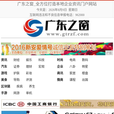
广东之窗_全方位打造本地企业资讯门户网站
今天是：2026年8月9日 星期日
互联网违法和不良信息举报电话：962000
广告
资讯
财经
娱乐
科技
时尚
电商
数码
汽车
证券
理财
宏观
企业
八卦
明星
游戏
护肤
彩妆
商讯
家居
楼盘
美食
导购
评测
微商
课程
出国
区块链
疾病
养生
手游
网游
单机