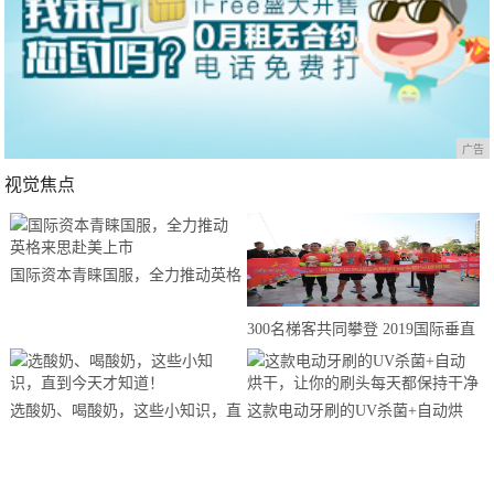
广告
视觉焦点
国际资本青睐国服，全力推动英格
来思赴美上市
300名梯客共同攀登 2019国际垂直
马拉松超级精英赛顺德海骏达中心
站欢乐开跑
选酸奶、喝酸奶，这些小知识，直
这款电动牙刷的UV杀菌+自动烘
到今天才知道！
干，让你的刷头每天都保持干净