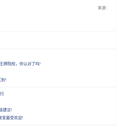
来源：
王牌院校，你认对了吗!
区别!
行
升级建议!
居室最受欢迎!