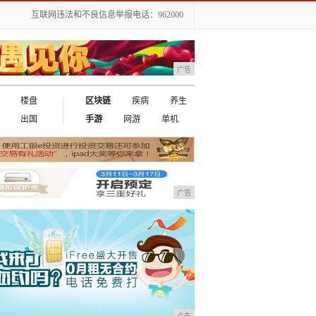
互联网违法和不良信息举报电话：962000
广告
楼盘
区块链
疾病
养生
出国
手游
网游
单机
广告