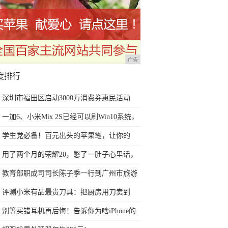
广告
度排行
深圳市福田区启动3000万消费券惠民活动
一加6、小米Mix 2S已经可以刷Win10系统，
网友：安卓提不动刀了？
学生党必备！百元出头的苹果笔，让你的
iPad成为学习神器
用了两个月的荣耀20，憋了一肚子心里话，
今天终于一吐为快
教育部职成司司长陈子季一行到广州市旅游
商务职业学校考察调研
评测小米有品最贵刀具：把厨房用刀卖到
999元的秘密
别等买错耳机再后悔！告诉你为啥iPhone的