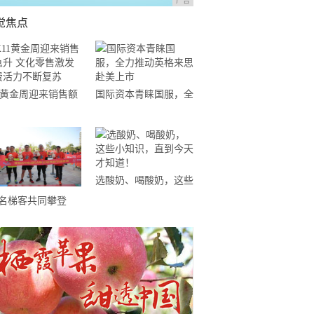
广告
觉焦点
11黄金周迎来销售额
国际资本青睐国服，全
升 文化零售激发消
力推动英格来思赴美上
活力不断复苏
市
选酸奶、喝酸奶，这些
小知识，直到今天才知
0名梯客共同攀登
道！
19国际垂直马拉松超
精英赛顺德海骏达中
站欢乐开跑