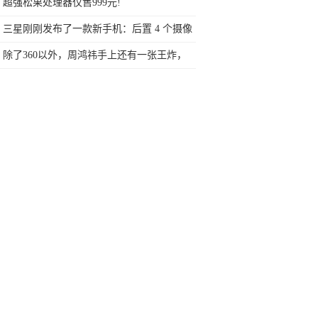
耳机在安卓手机上不能用
超强松果处理器仅售999元!
三星刚刚发布了一款新手机：后置 4 个摄像
头！市面第一款!
除了360以外，周鸿祎手上还有一张王炸，
在全国拿下上亿的用户!