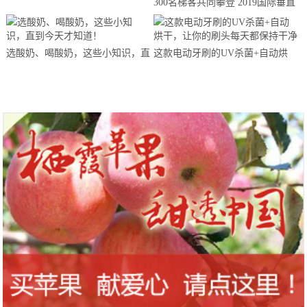
300名梯客共同攀登 2019国际垂直
马拉松超级精英赛顺德海骏达中心
站欢乐开跑
选酸奶、喝酸奶，这些小知识，直
这款电动牙刷的UV杀菌+自动烘
到今天才知道！
干，让你的刷头每天都保持干净