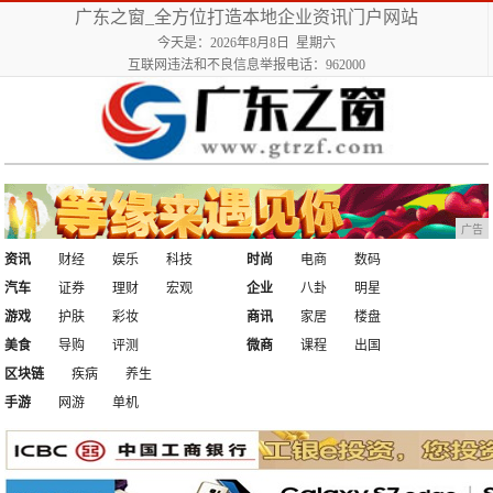
广东之窗_全方位打造本地企业资讯门户网站
今天是：2026年8月8日 星期六
互联网违法和不良信息举报电话：962000
广告
资讯
财经
娱乐
科技
时尚
电商
数码
汽车
证券
理财
宏观
企业
八卦
明星
游戏
护肤
彩妆
商讯
家居
楼盘
美食
导购
评测
微商
课程
出国
区块链
疾病
养生
手游
网游
单机