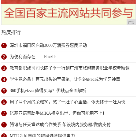
广告
热度排行
1
深圳市福田区启动3000万消费券惠民活动
2
为便利而存在——Fozzils
3
教育部职成司司长陈子季一行到广州市旅游商务职业学校考察调
研
4
学生党必备！百元出头的苹果笔，让你的iPad成为学习神器
5
360手机vizza 值得买吗？优缺点全面解析
6
用了两个月的荣耀20，憋了一肚子心里话，今天终于一吐为快
7
诺基亚语音助手MIKA横空出世，但你可能用不上！
1
腾讯与任天堂达成合作关系 架设境内服务器/微信支付
2
MTU为风暴中的避风港湾提供电力