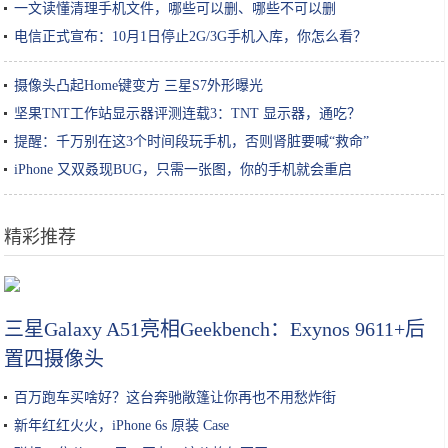
一文读懂清理手机文件，哪些可以删、哪些不可以删
电信正式宣布：10月1日停止2G/3G手机入库，你怎么看？
摄像头凸起Home键变方 三星S7外形曝光
坚果TNT工作站显示器评测连载3：TNT 显示器，通吃？
提醒：千万别在这3个时间段玩手机，否则肾脏要喊“救命”
iPhone 又双叒现BUG，只需一张图，你的手机就会重启
精彩推荐
只花8毛钱，自己在家就能做的润肤油！冬季预防手脚干裂效果棒！
三星Galaxy A51亮相Geekbench：Exynos 9611+后
置四摄像头
百万跑车买啥好？这台奔驰敞篷让你再也不用愁炸街
新年红红火火，iPhone 6s 原装 Case