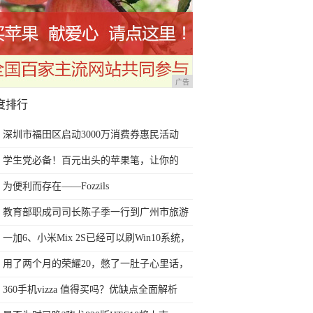
广告
度排行
深圳市福田区启动3000万消费券惠民活动
学生党必备！百元出头的苹果笔，让你的
iPad成为学习神器
为便利而存在——Fozzils
教育部职成司司长陈子季一行到广州市旅游
商务职业学校考察调研
一加6、小米Mix 2S已经可以刷Win10系统，
网友：安卓提不动刀了？
用了两个月的荣耀20，憋了一肚子心里话，
今天终于一吐为快
360手机vizza 值得买吗？优缺点全面解析