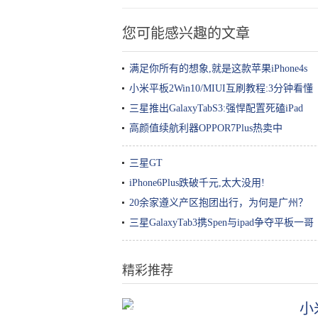
您可能感兴趣的文章
满足你所有的想象,就是这款苹果iPhone4s
小米平板2Win10/MIUI互刷教程:3分钟看懂
三星推出GalaxyTabS3:强悍配置死磕iPad
高颜值续航利器OPPOR7Plus热卖中
三星GT
iPhone6Plus跌破千元,太大没用!
20余家遵义产区抱团出行，为何是广州？
三星GalaxyTab3携Spen与ipad争夺平板一哥
精彩推荐
小
深扒｜美容院真的能把你的皮肤呵