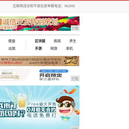
互联网违法和不良信息举报电话：962000
广告
楼盘
区块链
疾病
养生
出国
手游
网游
单机
广告