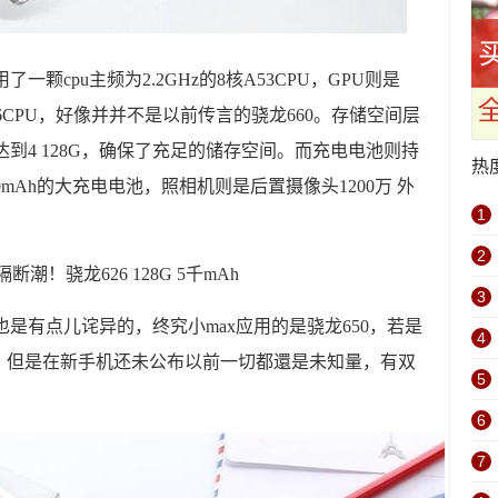
一颗cpu主频为2.2GHz的8核A53CPU，GPU则是
龙626CPU，好像并并不是以前传言的骁龙660。存储空间层
达到4 128G，确保了充足的储存空间。而充电电池则持
热
0mAh的大充电电池，照相机则是后置摄像头1200万 外
1
2
3
蟹也是有点儿诧异的，终究小max应用的是骁龙650，若是
4
26，但是在新手机还未公布以前一切都還是未知量，有双
5
6
7