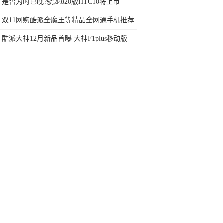
是否为时已晚?骁龙820版HTC10将上市
双11网购酷派全魔王等精品全网通手机推荐
酷派大神12月新品首曝 大神F1plus移动版
799元