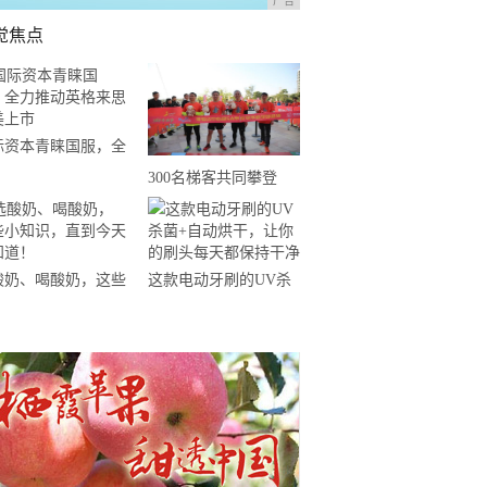
广告
觉焦点
际资本青睐国服，全
推动英格来思赴美上
300名梯客共同攀登
2019国际垂直马拉松超
级精英赛顺德海骏达中
心站欢乐开跑
酸奶、喝酸奶，这些
这款电动牙刷的UV杀
知识，直到今天才知
菌+自动烘干，让你的
！
刷头每天都保持干净