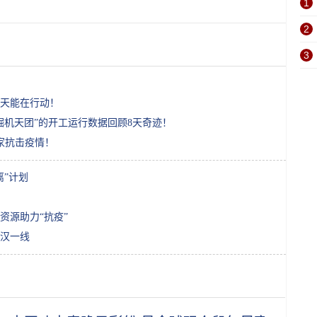
1
2
3
天能在行动！
掘机天团”的开工运行数据回顾8天奇迹！
家抗击疫情！
离”计划
资源助力“抗疫”
武汉一线