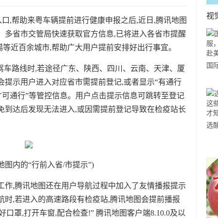
视
入口,帮助来粤车辆提前进行健康申报之后,近日,腾讯地图
、多省市交管局快速获取官方信息,已将进入各省市提醒
锡等近百余城市,帮助广大用户提前安排好出行事宜。
国
划驾车路线时,若途径广东、陕西、四川、云南、天津、厦
力
会提示用户进入对应省市需提前登记,或者显示“有通行
市
才可通行”等管控信息。用户点击提示信息可跳转至登记
免到达后发现无法进入,或因需提前登记导致在检疫站长
选
小
道
地图内的“行前入省/市提示”)
工作,腾讯地图还在用户导航过程中加入了友情播报提示
航时,若进入的高速路段有检疫站,腾讯地图会提前播报
好口罩,打开车窗,配合检查!” 腾讯地图客户端8.10.0及以