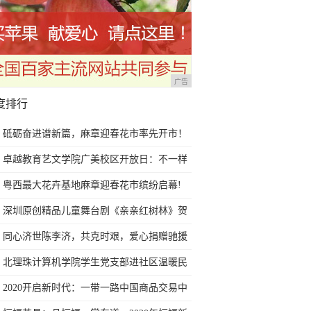
广告
度排行
砥砺奋进谱新篇，麻章迎春花市率先开市！
卓越教育艺文学院广美校区开放日：不一样
的艺考文化课体验，学位已告急
粤西最大花卉基地麻章迎春花市缤纷启幕!
深圳原创精品儿童舞台剧《亲亲红树林》贺
岁福田首演
同心济世陈李济，共克时艰，爱心捐赠驰援
武汉！
北理珠计算机学院学生党支部进社区温暖民
心
2020开启新时代：一带一路中国商品交易中