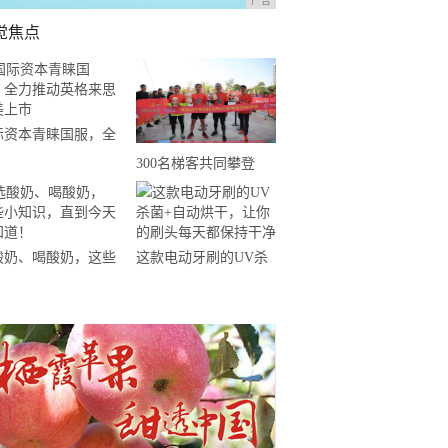
广告
觉焦点
际资本青睐国服，全
推动英格来思赴美上
300名梯客共同攀登
2019国际垂直马拉松超
级精英赛顺德海骏达中
心站欢乐开跑
酸奶、喝酸奶，这些
这款电动牙刷的UV杀
知识，直到今天才知
菌+自动烘干，让你的
！
刷头每天都保持干净