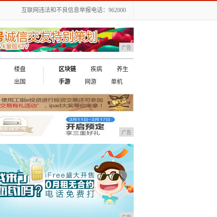
互联网违法和不良信息举报电话：962000
广告
楼盘
区块链
疾病
养生
出国
手游
网游
单机
广告