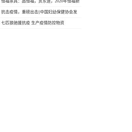
心落户柬埔寨！
恒福茶具：品恒福，赏东道，2020年恒福新
春年会圆满结束
抗击疫情，重磅出击||中国妇幼保健协会发
动公益活动, 免费为妇幼保健机构建立互联
七匹狼驰援抗疫 生产疫情防控物资
网医院