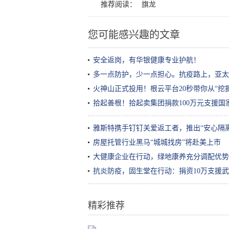
推荐阅读：
旗龙
您可能感兴趣的文章
安全返岗，有华银健康专业护航！
多一点防护，少一点担心。抗疫路上，亚太
火神山正式投用！根云平台20秒带你从“挖
拾起善根！拾起卖集团捐款100万元支援国
雅斯特携手钉钉关爱返工者，推出“安心隔
房屋托管行业黑马“城城找房”将赴美上市
大健康企业在行动，绿地康养充分调配优势
抗炎防疫，固生堂在行动：捐资10万支援
精彩推荐