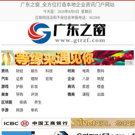
广东之窗_全方位打造本地企业资讯门户网站
今天是：2026年8月9日 星期日
互联网违法和不良信息举报电话：962000
广告
资讯
财经
娱乐
科技
时尚
电商
数码
汽车
证券
理财
宏观
企业
八卦
明星
游戏
护肤
彩妆
商讯
家居
楼盘
美食
导购
评测
微商
课程
出国
区块链
疾病
养生
手游
网游
单机