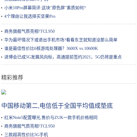
小米10Pro屏幕简评:这块“原色屏”素质如何?
4个理由让我选择买坚果Pro
商务旗舰气质亮相!TCL950
华为最坏情况下或退出手机市场?看看东芝就知道没那么简单
谁是最佳性价比6核游戏处理器？3600X vs.10600K
进博会已成5G发展风向标，高通提前签约2021，5G仍将是重点
精彩推荐
莲藕孔数的秘密！这种的才好吃
中国移动第二,电信低于全国平均值成垫底
红米Note5配置曝光,售价与ZUK一款手机价格相同
商务旗舰气质亮相!TCL950
三款超高性价比5G手机