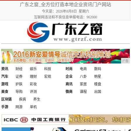
广东之窗_全方位打造本地企业资讯门户网站
今天是：2026年8月8日 星期六
互联网违法和不良信息举报电话：962000
广告
资讯
财经
娱乐
科技
时尚
电商
数码
汽车
证券
理财
宏观
企业
八卦
明星
游戏
护肤
彩妆
商讯
家居
楼盘
美食
导购
评测
微商
课程
出国
区块链
疾病
养生
手游
网游
单机