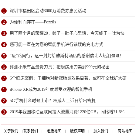
1
深圳市福田区启动3000万消费券惠民活动
2
为便利而存在——Fozzils
3
用了两个月的荣耀20，憋了一肚子心里话，今天终于一吐为快
4
您可能一直在为您的智能手机进行错误的充电方式
5
“疫”路同行，这一封封给雅斯特酒店的感谢信让人热泪盈眶！
6
评测小米有品最贵刀具：把厨房用刀卖到999元的秘密
7
6个临床案例：干细胞对新冠肺炎效果显著，或可在全球扩大研
究
1
iPhone XR成为2019年度最受欢迎的智能手机
2
5G手机什么时候上市？权威人士近日给出答复
3
2019年我国移动互联网接入流量消费1220亿GB，同比增71.6%
关于我们
|
联系我们
|
老版地图
|
版权声明
|
加入我们
|
网站地图