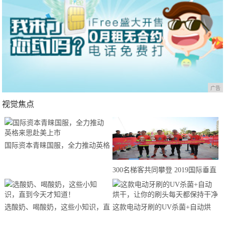
广告
视觉焦点
国际资本青睐国服，全力推动英格
来思赴美上市
300名梯客共同攀登 2019国际垂直
马拉松超级精英赛顺德海骏达中心
站欢乐开跑
选酸奶、喝酸奶，这些小知识，直
这款电动牙刷的UV杀菌+自动烘
到今天才知道！
干，让你的刷头每天都保持干净