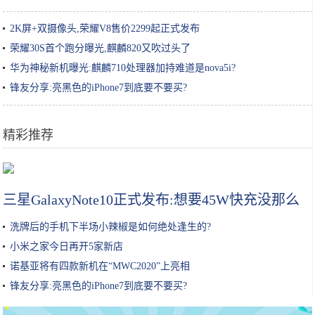
2K屏+双摄像头,荣耀V8售价2299起正式发布
荣耀30S首个跑分曝光,麒麟820又吹过头了
华为神秘新机曝光:麒麟710处理器加持难道是nova5i?
锋友分享:亮黑色的iPhone7到底要不要买?
精彩推荐
莲藕孔数的秘密！这种的才好吃
三星GalaxyNote10正式发布:想要45W快充没那么
洗牌后的手机下半场小辣椒是如何绝处逢生的?
小米之家今日再开5家新店
诺基亚将有四款新机在“MWC2020”上亮相
锋友分享:亮黑色的iPhone7到底要不要买?