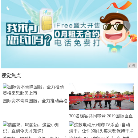
广告
视觉焦点
国际资本青睐国服，全力推动英格
来思赴美上市
300名梯客共同攀登 2019国际垂直
马拉松超级精英赛顺德海骏达中心
站欢乐开跑