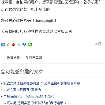
视照相、自拍照的客户，想来都没理由回绝那样一款手机吧？
点评君感觉这款手机上挺值的。
您可关心微信号码【shumapingjia】
大家将回应您各种各样购买难题留言板留言
来源：
推荐阅读：
陕西汽车网
您可能感兴趣的文章
北欧式减法把边框都减没了?诺基亚最新旗舰机真奇葩
小米之家今日再开5家新店
早报:荣耀V8/小米Max两款新机发布
去繁从简,透明实惠的小米移动任我行电话卡