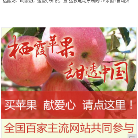
选酸奶、喝酸奶，这些小知识，直
这款电动牙刷的UV杀菌+自动烘
到今天才知道！
干，让你的刷头每天都保持干净
广告