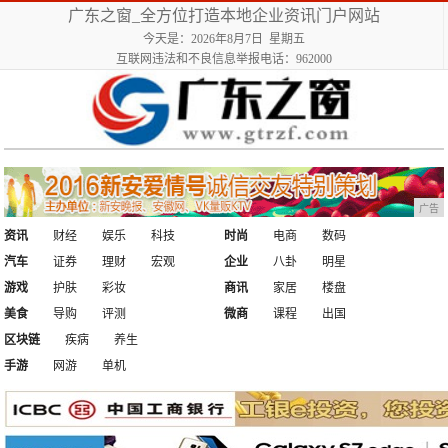
广东之窗_全方位打造本地企业资讯门户网站
今天是：2026年8月7日 星期五
互联网违法和不良信息举报电话：962000
广告
资讯
财经
娱乐
科技
时尚
电商
数码
汽车
证券
理财
宏观
企业
八卦
明星
游戏
护肤
彩妆
商讯
家居
楼盘
美食
导购
评测
微商
课程
出国
区块链
疾病
养生
手游
网游
单机