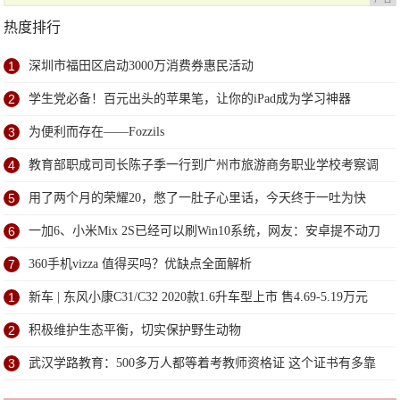
热度排行
1
深圳市福田区启动3000万消费券惠民活动
2
学生党必备！百元出头的苹果笔，让你的iPad成为学习神器
3
为便利而存在——Fozzils
4
教育部职成司司长陈子季一行到广州市旅游商务职业学校考察调
研
5
用了两个月的荣耀20，憋了一肚子心里话，今天终于一吐为快
6
一加6、小米Mix 2S已经可以刷Win10系统，网友：安卓提不动刀
了？
7
360手机vizza 值得买吗？优缺点全面解析
1
新车 | 东风小康C31/C32 2020款1.6升车型上市 售4.69-5.19万元
2
积极维护生态平衡，切实保护野生动物
3
武汉学路教育：500多万人都等着考教师资格证 这个证书有多靠
谱？