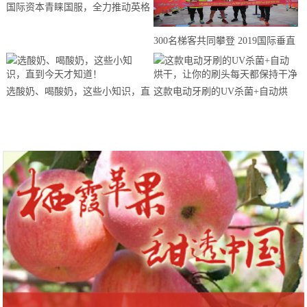
国际资本青睐国服，全力推动英格
来思赴美上市
300名梯客共同攀登 2019国际垂直
马拉松超级精英赛顺德海骏达中心
站欢乐开跑
选酸奶、喝酸奶，这些小知识，直
这款电动牙刷的UV杀菌+自动烘
到今天才知道！
干，让你的刷头每天都保持干净