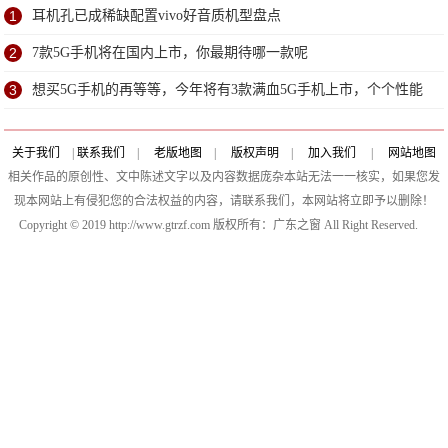
究
1
耳机孔已成稀缺配置vivo好音质机型盘点
2
7款5G手机将在国内上市，你最期待哪一款呢
3
想买5G手机的再等等，今年将有3款满血5G手机上市，个个性能
出众
关于我们
|
联系我们
|
老版地图
|
版权声明
|
加入我们
|
网站地图
相关作品的原创性、文中陈述文字以及内容数据庞杂本站无法一一核实，如果您发
现本网站上有侵犯您的合法权益的内容，请联系我们，本网站将立即予以删除！
Copyright © 2019 http://www.gtrzf.com 版权所有：广东之窗 All Right Reserved.