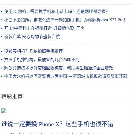
使用5G网络，需要换手机和电话卡吗？还是两样都要换？
小白不会拍照，该怎么选择一款拍照手机？为你解析vivo X27 Pro！
开工!中建科工在福州打造“升级版”标准厂房
新装启幕 安心购物节盛装启航
没钱买相机？几款拍照手机推荐
拍照手机排行榜，最便宜的几台2500不到
陶朗分选技术提升废铝回收纯度，帮助再生铝冶炼企业增效
中国大众帆板巡回赛暨第五届中国·三亚湾城市帆板邀请赛隆重开幕
精彩推荐
续航不再是短板，20万上下合资品牌电动车导购
谁说一定要换iPhone X？这些手机也很不错