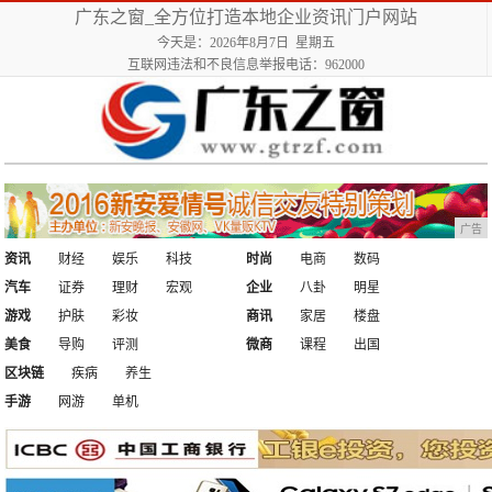
广东之窗_全方位打造本地企业资讯门户网站
今天是：2026年8月7日 星期五
互联网违法和不良信息举报电话：962000
广告
资讯
财经
娱乐
科技
时尚
电商
数码
汽车
证券
理财
宏观
企业
八卦
明星
游戏
护肤
彩妆
商讯
家居
楼盘
美食
导购
评测
微商
课程
出国
区块链
疾病
养生
手游
网游
单机