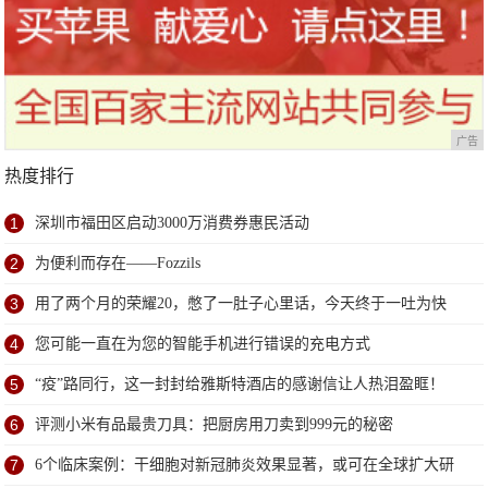
广告
热度排行
1
深圳市福田区启动3000万消费券惠民活动
2
为便利而存在——Fozzils
3
用了两个月的荣耀20，憋了一肚子心里话，今天终于一吐为快
4
您可能一直在为您的智能手机进行错误的充电方式
5
“疫”路同行，这一封封给雅斯特酒店的感谢信让人热泪盈眶！
6
评测小米有品最贵刀具：把厨房用刀卖到999元的秘密
7
6个临床案例：干细胞对新冠肺炎效果显著，或可在全球扩大研