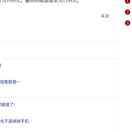
为1099元，最终的精装版本为1199元。
1
2
来源：
3
限
销售额第一
都搞错了！
也不是妹妹手机