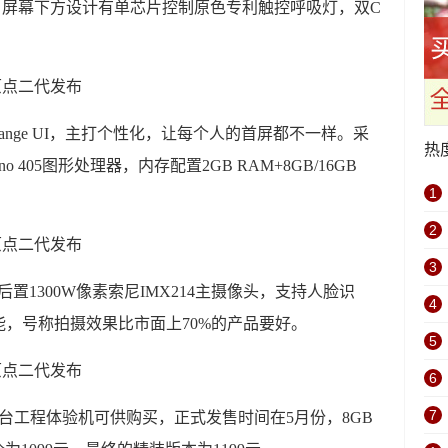
示屏，屏幕下方设计有单芯片控制原色专利触控呼吸灯，双C
。
Change UI，主打个性化，让每个人的首屏都不一样。采
热
 405图形处理器，内存配置2GB RAM+8GB/16GB
1
2
3
后置1300W像素索尼IMX214主摄像头，支持人脸识
4
，号称拍摄效果比市面上70%的产品要好。
5
6
7
0台工程体验机可供购买，正式发售时间在5月份，8GB