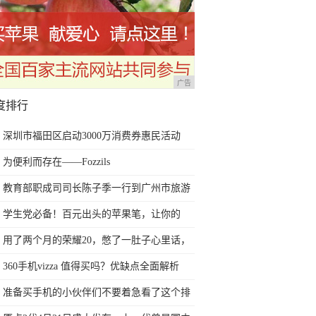
广告
度排行
深圳市福田区启动3000万消费券惠民活动
为便利而存在——Fozzils
教育部职成司司长陈子季一行到广州市旅游
商务职业学校考察调研
学生党必备！百元出头的苹果笔，让你的
iPad成为学习神器
用了两个月的荣耀20，憋了一肚子心里话，
今天终于一吐为快
360手机vizza 值得买吗？优缺点全面解析
准备买手机的小伙伴们不要着急看了这个排