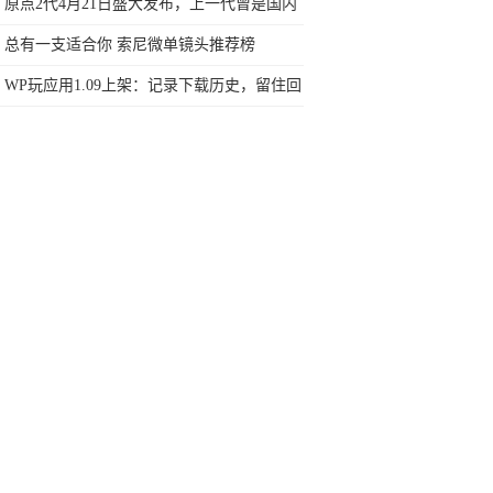
行榜再决定买哪款手机吧
原点2代4月21日盛大发布，上一代曾是国内
最具设计感的手机
总有一支适合你 索尼微单镜头推荐榜
WP玩应用1.09上架：记录下载历史，留住回
忆