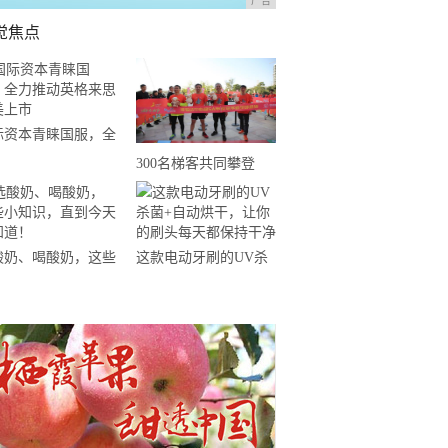
广告
觉焦点
际资本青睐国服，全
推动英格来思赴美上
300名梯客共同攀登
2019国际垂直马拉松超
级精英赛顺德海骏达中
心站欢乐开跑
酸奶、喝酸奶，这些
这款电动牙刷的UV杀
知识，直到今天才知
菌+自动烘干，让你的
！
刷头每天都保持干净