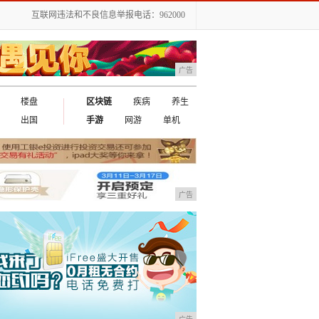
互联网违法和不良信息举报电话：962000
广告
楼盘
区块链
疾病
养生
出国
手游
网游
单机
广告