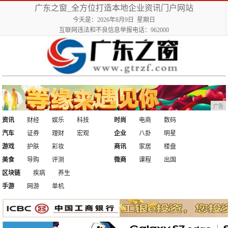
广东之窗_全方位打造本地企业资讯门户网站
今天是：2026年8月9日 星期日
互联网违法和不良信息举报电话：962000
广告
资讯
财经
娱乐
科技
时尚
电商
数码
汽车
证券
理财
宏观
企业
八卦
明星
游戏
护肤
彩妆
商讯
家居
楼盘
美食
导购
评测
微商
课程
出国
区块链
疾病
养生
手游
网游
单机