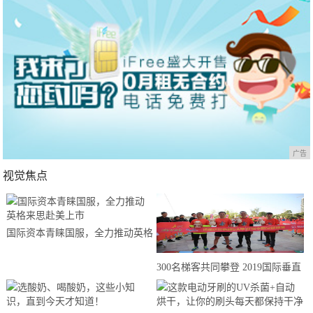
广告
视觉焦点
国际资本青睐国服，全力推动英格
来思赴美上市
300名梯客共同攀登 2019国际垂直
马拉松超级精英赛顺德海骏达中心
站欢乐开跑