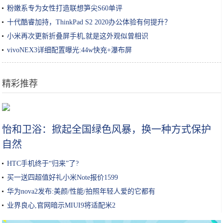
粉嫩系专为女性打造联想笋尖S60单评
十代酷睿加持，ThinkPad S2 2020办公体验有何提升？
小米再次更新折叠屏手机,就是这外观似曾相识
vivoNEX3详细配置曝光:44w快充+瀑布屏
精彩推荐
深扒｜美容院真的能把你的皮肤呵护好？
怡和卫浴：掀起全国绿色风暴，换一种方式保护
自然
HTC手机终于“归来”了?
买一送四超值好礼小米Note报价1599
华为nova2发布:美颜/性能/拍照年轻人爱的它都有
业界良心,官网暗示MIUI9将适配米2