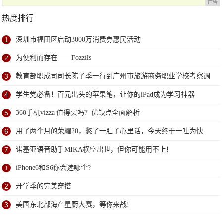
广告
热度排行
1
深圳市福田区启动3000万消费券惠民活动
2
为便利而存在——Fozzils
3
教育部职成司司长陈子季一行到广州市旅游商务职业学校考察调
研
4
学生党必备！百元出头的苹果笔，让你的iPad成为学习神器
5
360手机vizza 值得买吗？优缺点全面解析
6
用了两个月的荣耀20，憋了一肚子心里话，今天终于一吐为快
7
诺基亚语音助手MIKA横空出世，但你可能用不上！
1
iPhone6和S6你会选哪个?
2
开学季的完美穿搭
3
美国东北部海产星厨大赛，等你来战!