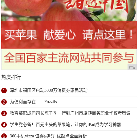
广告
热度排行
1
深圳市福田区启动3000万消费券惠民活动
2
为便利而存在——Fozzils
3
教育部职成司司长陈子季一行到广州市旅游商务职业学校考察调
研
4
学生党必备！百元出头的苹果笔，让你的iPad成为学习神器
5
360手机vizza 值得买吗？优缺点全面解析