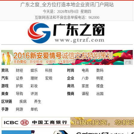
广东之窗_全方位打造本地企业资讯门户网站
今天是：2026年8月6日 星期四
互联网违法和不良信息举报电话：962000
广告
资讯
财经
娱乐
科技
时尚
电商
数码
汽车
证券
理财
宏观
企业
八卦
明星
游戏
护肤
彩妆
商讯
家居
楼盘
美食
导购
评测
微商
课程
出国
区块链
疾病
养生
手游
网游
单机