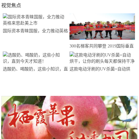
视觉焦点
国际资本青睐国服，全力推动英格
来思赴美上市
300名梯客共同攀登 2019国际垂直
马拉松超级精英赛顺德海骏达中心
站欢乐开跑
选酸奶、喝酸奶，这些小知识，直
这款电动牙刷的UV杀菌+自动烘
到今天才知道！
干，让你的刷头每天都保持干净