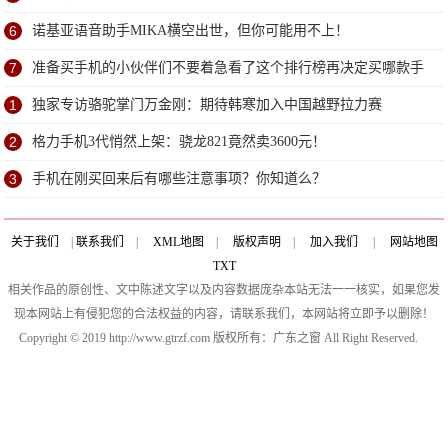
6
诺基亚语音助手MIKA横空出世，但你可能用不上！
7
准备买手机的小伙伴们不要着急看了这个排行榜再决定买哪款手
机吧
1
独家专访骆驼掌门万金刚：期待韩寒加入中国越野拉力赛
2
格力手机3代悄然上架：骁龙821竟然卖3600元！
3
手机在刚买回来后有哪些注意事项？你知道么？
关于我们
|
联系我们
|
XML地图
|
版权声明
|
加入我们
|
网站地图
TXT
相关作品的原创性、文中陈述文字以及内容数据庞杂本站无法一一核实，如果您发
现本网站上有侵犯您的合法权益的内容，请联系我们，本网站将立即予以删除！
Copyright © 2019 http://www.gtrzf.com 版权所有：广东之窗 All Right Reserved.