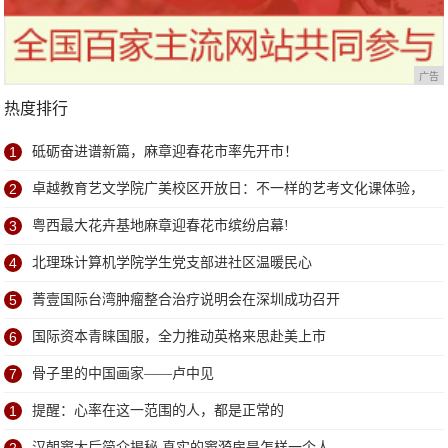
广告
热度排行
1
砥砺奋进谱新篇，麻章迎春花市率先开市！
2
卓越教育艺文学院广美校区开放日：不一样的艺考文化课体验，
学位已告急
3
粤西最大花卉基地麻章迎春花市缤纷启幕!
4
北理珠计算机学院学生党支部进社区温暖民心
5
菁壹国际台湾肿瘤整合治疗说明会在深圳成功召开
6
国际资本青睐国服，全力推动英格来思赴美上市
7
骨子里的中国画家——卢中见
1
提醒：心率在这一范围的人，都是正常的
汉朝窦太后简介揭秘 真实的窦漪房是怎样一个人