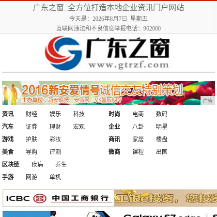
广东之窗_全方位打造本地企业资讯门户网站
今天是：2026年8月7日 星期五
互联网违法和不良信息举报电话：962000
广告
资讯
财经
娱乐
科技
时尚
电商
数码
汽车
证券
理财
宏观
企业
八卦
明星
游戏
护肤
彩妆
商讯
家居
楼盘
美食
导购
评测
微商
课程
出国
区块链
疾病
养生
手游
网游
单机