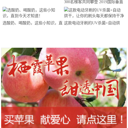
300名梯客共同攀登 2019国际垂直
马拉松超级精英赛顺德海骏达中心
站欢乐开跑
选酸奶、喝酸奶，这些小知识，直
这款电动牙刷的UV杀菌+自动烘
到今天才知道！
干，让你的刷头每天都保持干净