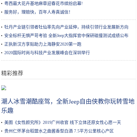
粤西最大花卉基地麻章迎春花市缤纷启幕!
服务好，理赔快，百年人寿真诚信！
牡丹产业链引领者牡仙率先向产业延伸，持续引领行业发展新方向
安全标杆无惧严苛考验 全新Jeep大指挥官中保研碰撞测试成绩公布
正执新汉方享贴助力上海静安2020第一跑
2020国际时尚与科技产业发展峰会在深圳举行
精彩推荐
青千万:现流行的潮色调配方法，美发培训学校分享。
潮人冰雪潮酷座驾，全新Jeep自由侠教你玩转雪地
乐趣
美图《女性颜究所》2019广州收官 线下立体还原女性心愿一天
贵州仁怀茅台稻盟水之曲酱香型白酒 7.5平方公里核心产区