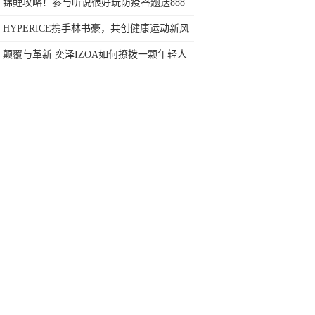
心落户柬埔寨！
锦鲤攻略！参与听说很好玩防疫答题送888
元红包
HYPERICE携手林书豪，共创健康运动新风
尚
颠覆与革新 奕泽IZOA如何撩拨一颗年轻人
的心