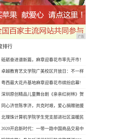
广告
度排行
砥砺奋进谱新篇，麻章迎春花市率先开市！
卓越教育艺文学院广美校区开放日：不一样
的艺考文化课体验，学位已告急
粤西最大花卉基地麻章迎春花市缤纷启幕!
深圳原创精品儿童舞台剧《亲亲红树林》贺
岁福田首演
同心济世陈李济，共克时艰，爱心捐赠驰援
武汉！
北理珠计算机学院学生党支部进社区温暖民
心
2020开启新时代：一带一路中国商品交易中