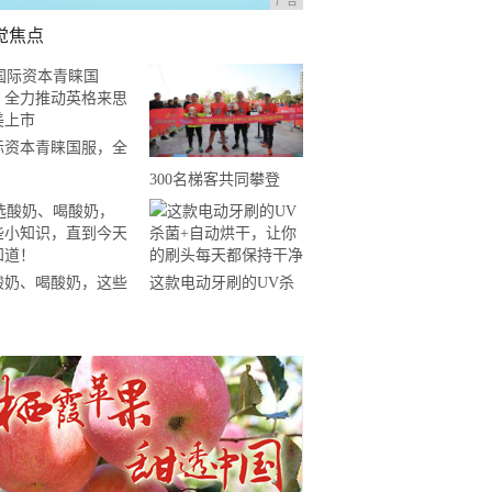
广告
觉焦点
际资本青睐国服，全
推动英格来思赴美上
300名梯客共同攀登
2019国际垂直马拉松超
级精英赛顺德海骏达中
心站欢乐开跑
酸奶、喝酸奶，这些
这款电动牙刷的UV杀
知识，直到今天才知
菌+自动烘干，让你的
！
刷头每天都保持干净