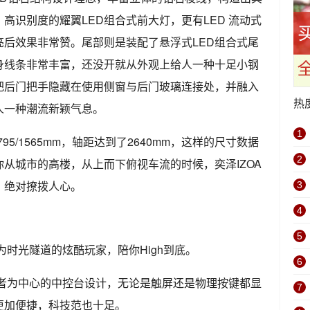
高识别度的耀翼LED组合式前大灯，更有LED 流动式
后效果非常赞。尾部则是装配了悬浮式LED组合式尾
身线条非常丰富，还没开就从外观上给人一种十足小钢
把后门把手隐藏在使用侧窗与后门玻璃连接处，并融入
热
人一种潮流新颖气息。
1
1795/1565mm，轴距达到了2640mm，这样的尺寸数据
2
从城市的高楼，从上而下俯视车流的时候，奕泽IZOA
，绝对撩拨人心。
3
4
5
你成为时光隧道的炫酷玩家，陪你High到底。
6
驶者为中心的中控台设计，无论是触屏还是物理按键都显
7
更加便捷，科技范也十足。