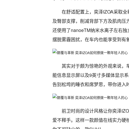
在舒适配置上，奕泽IZOA采取
及臀部支撑，削减背部下方及肌肉压
还使用了nanoeTM纳米水离子左右
摆脱雾霾困扰，在车内也能享受到有
其实对于颇为惊艳的外观来说，车
能信息显示屏以及9英寸多媒体显示
告别松垮的睡衣和席梦思，带你进入时
前卫时尚的设计风格让你奕泽IZ
爱不释手。这样一款颜值在线实力硬核