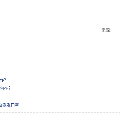
来源：
作？
竟何在？
公益派发口罩