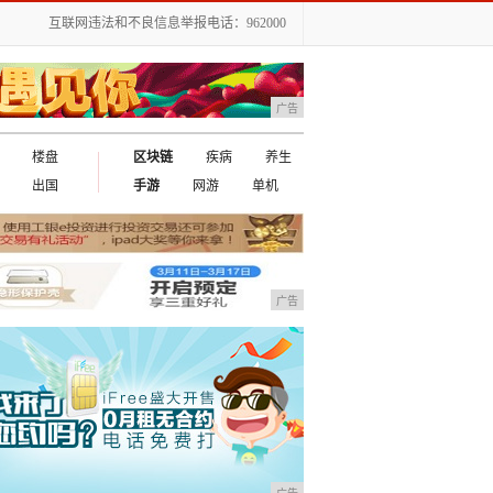
互联网违法和不良信息举报电话：962000
广告
楼盘
区块链
疾病
养生
出国
手游
网游
单机
广告