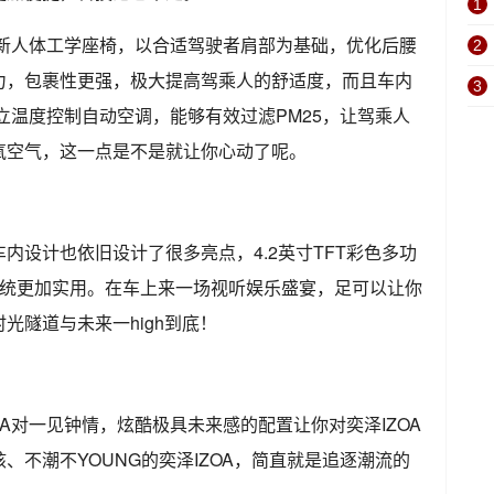
1
全新人体工学座椅，以合适驾驶者肩部为基础，优化后腰
2
力，包裹性更强，极大提高驾乘人的舒适度，而且车内
3
独立温度控制自动空调，能够有效过滤PM25，让驾乘人
氧空气，这一点是不是就让你心动了呢。
内设计也依旧设计了很多亮点，4.2英寸TFT彩色多功
系统更加实用。在车上来一场视听娱乐盛宴，足可以让你
光隧道与未来一high到底！
OA对一见钟情，炫酷极具未来感的配置让你对奕泽IZOA
、不潮不YOUNG的奕泽IZOA，简直就是追逐潮流的