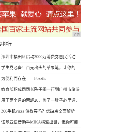
广告
度排行
深圳市福田区启动3000万消费券惠民活动
学生党必备！百元出头的苹果笔，让你的
iPad成为学习神器
为便利而存在——Fozzils
教育部职成司司长陈子季一行到广州市旅游
商务职业学校考察调研
用了两个月的荣耀20，憋了一肚子心里话，
今天终于一吐为快
360手机vizza 值得买吗？优缺点全面解析
诺基亚语音助手MIKA横空出世，但你可能