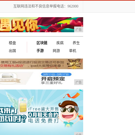
互联网违法和不良信息举报电话：962000
广告
楼盘
区块链
疾病
养生
出国
手游
网游
单机
广告