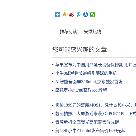
推荐阅读：
安徽热线
您可能感兴趣的文章
苹果宣布为中国用户延长设备保修期:用户
小牛8成潮物节最吸引眼球的手机
AI智能全面屏Z18mini,京东独家首发
摩托罗拉mt788获取root教程
卖价1999元的蓝魔MOS1，凭什么和小米
靓丽拍照、大屏游戏来袭,OPPOR11Plus正
青葱新机全面曝光高配置售价成谜
努比亚小牛Z17mini发布售价1699元起