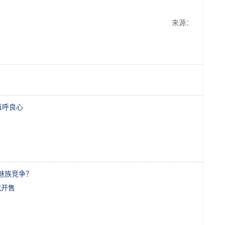
来源：
直呼良心
、魅族竞争？
式开售