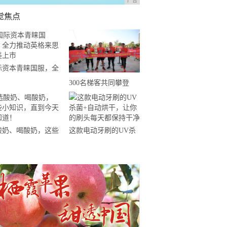
广告
觉焦点
际资本青睐国服，全
推动英格来思赴美上
300名梯客共同攀登
2019国际垂直马拉松超
级精英赛顺德海骏达中
心站欢乐开跑
酸奶、喝酸奶，这些
这款电动牙刷的UV杀
知识，直到今天才知
菌+自动烘干，让你的
！
刷头每天都保持干净