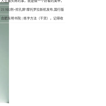
用不上！
人生最头疼的事，就是做一个好看的美甲，
不怕掉落，还能拼命干活
21:9比例+挖孔屏!摩托罗拉新机发布,国行版
6月登场
合肥东明书院 | 练字方法（干货），记得收
藏哦