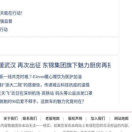
天能在行动！
强监督
行动
援武汉 再次出征 东锦集团旗下魅力厨房再捐万袋“新
系一线共克时艰,7-Eleven暖心赠饮为医护加油
封“浙大二院”的感谢信，传递城云科技抗疫的温情
天天飞”近日在深圳机场·高铁站·码头等公益派发口罩
挑剔的90后爱不释手，这款车的魅力究竟何在？
关于我们
|
联系我们
|
老版地图
|
版权声明
|
加入我们
|
网站地图
及内容数据庞杂本站无法一一核实，如果您发现本网站上有侵犯您的合法权益的内容，