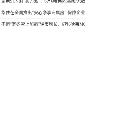
心落户柬埔寨！
家用SUV的“实力派”，6万6哈弗M6圈粉无数
华住在全国推出“安心净享专属房” 保障企业
员工安全复工
不惧“寒冬雪上加霜”逆市增长，6万6哈弗M6
销量持续领先