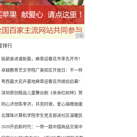
广告
度排行
砥砺奋进谱新篇，麻章迎春花市率先开市！
卓越教育艺文学院广美校区开放日：不一样
的艺考文化课体验，学位已告急
粤西最大花卉基地麻章迎春花市缤纷启幕!
深圳原创精品儿童舞台剧《亲亲红树林》贺
岁福田首演
同心济世陈李济，共克时艰，爱心捐赠驰援
武汉！
北理珠计算机学院学生党支部进社区温暖民
心
2020开启新时代：一带一路中国商品交易中