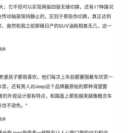
势明显更大，它不但可以实现两驱四驱无缝切换，还有17种路况
央传动轴是保持静止的，区别于那些伪切换，真正达到
来，竟然和我之前那辆日产的SUV油耗相差无几，这一
我老婆孩子都很喜欢，他们每次上车前都要围着车欣赏一
祟，还有男人对Jeep这个品牌最原始的那种渴望罢
南者的外观设计很有特点，和路面上那些越来越像概念车
也不逊色。"
像全新Jeep指南者一样既有让人心服口服的动力和油