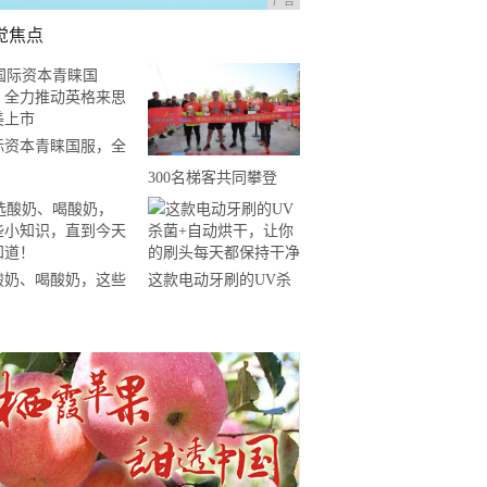
广告
觉焦点
际资本青睐国服，全
推动英格来思赴美上
300名梯客共同攀登
2019国际垂直马拉松超
级精英赛顺德海骏达中
心站欢乐开跑
酸奶、喝酸奶，这些
这款电动牙刷的UV杀
知识，直到今天才知
菌+自动烘干，让你的
！
刷头每天都保持干净