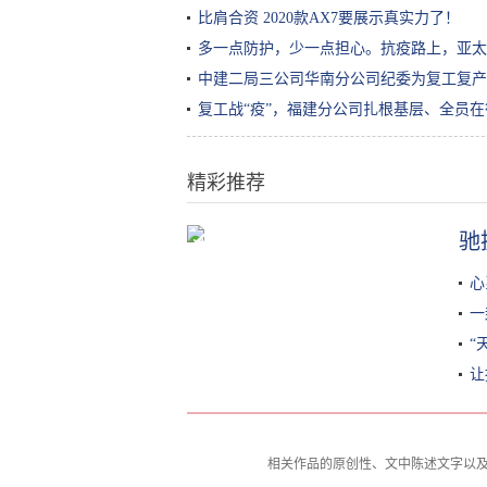
比肩合资 2020款AX7要展示真实力了！
多一点防护，少一点担心。抗疫路上，亚太
中建二局三公司华南分公司纪委为复工复产
复工战“疫”，福建分公司扎根基层、全员在
精彩推荐
驰
选酸奶、喝酸奶，这些小知识，直
到今天才知道！
心
一
“
让
相关作品的原创性、文中陈述文字以