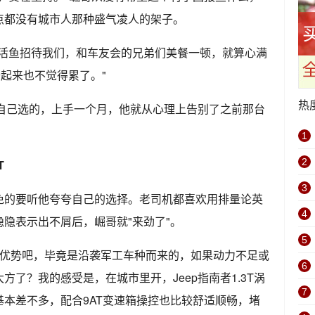
点都没有城市人那种盛气凌人的架子。
鸡活鱼招待我们，和车友会的兄弟们美餐一顿，就算心满
开起来也不觉得累了。"
热
他自己选的，上手一个月，他就从心理上告别了之前那台
1
2
T
3
免的要听他夸夸自己的选择。老司机都喜欢用排量论英
4
隐隐表示出不屑后，崛哥就"来劲了"。
5
传统优势吧，毕竟是沿袭军工车种而来的，如果动力不足或
6
了？我的感受是，在城市里开，Jeep指南者1.3T涡
7
型基本差不多，配合9AT变速箱操控也比较舒适顺畅，堵