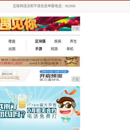
互联网违法和不良信息举报电话：962000
广告
楼盘
区块链
疾病
养生
出国
手游
网游
单机
广告