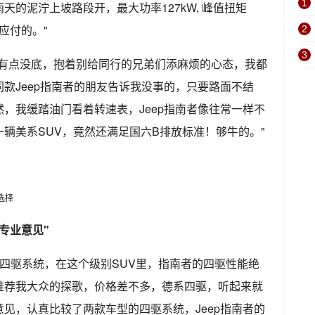
1
的泥泞上坡路段开，最大功率127kW, 峰值扭矩
应付的。"
2
3
里有点没底，抱着别给同行的兄弟们添麻烦的心态，我都
款Jeep指南者的朋友告诉我没事的，只要路面不结
，我缓踏油门看着转速表，Jeep指南者像往常一样不
辆美系SUV，竟然还满足国六B排放标准！够牛的。"
专业意见"
者的四驱系统，在这个级别SUV里，指南者的四驱性能绝
推荐我大众的探歌，价格差不多，德系四驱，听起来就
见，认真比较了两款车型的四驱系统，Jeep指南者的