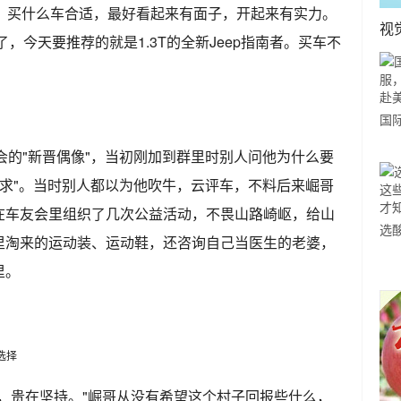
算，买什么车合适，最好看起来有面子，开起来有实力。
视
了，今天要推荐的就是1.3T的全新Jeep指南者。买车不
。
国
力
友会的"新晋偶像"，当初刚加到群里时别人问他为什么要
市
有需求"。当时别人都以为他吹牛，云评车，不料后来崛哥
在车友会里组织了几次公益活动，不畏山路崎岖，给山
选
里淘来的运动装、运动鞋，还咨询自己当医生的老婆，
小
里。
道
，贵在坚持。"崛哥从没有希望这个村子回报些什么，