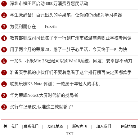
1
深圳市福田区启动3000万消费券惠民活动
2
学生党必备！百元出头的苹果笔，让你的iPad成为学习神器
3
为便利而存在——Fozzils
4
教育部职成司司长陈子季一行到广州市旅游商务职业学校考察调
研
5
用了两个月的荣耀20，憋了一肚子心里话，今天终于一吐为快
6
一加6、小米Mix 2S已经可以刷Win10系统，网友：安卓提不动刀
了？
7
准备买手机的小伙伴们不要着急看了这个排行榜再决定买哪款手
机吧
1
联想乐檬K3 Note 评测：一款属于年轻人的手机
2
华为荣耀Note8:大屏时代新的搅局者
3
买行车记录仪,认准这三款就够了!
关于我们
|
联系我们
|
XML地图
|
版权声明
|
加入我们
|
网站地图
TXT