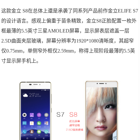
这款金立 S8在总体上還是承袭了同系列产品前作金立ELIFE S7
的设计语言。感观上偏重于苗条精致，金立S8正脸配置一枚外
框最薄的5.5英寸三星AMOLED屏幕，显示屏表层遮盖一层
2.5D曲面夹层玻璃，屏幕分辨率为1920*1080清晰度，其超窄
仅0.75mm，单侧窄外框仅2.59mm，称得上现阶段最薄的5.5英
寸显示屏手机上。