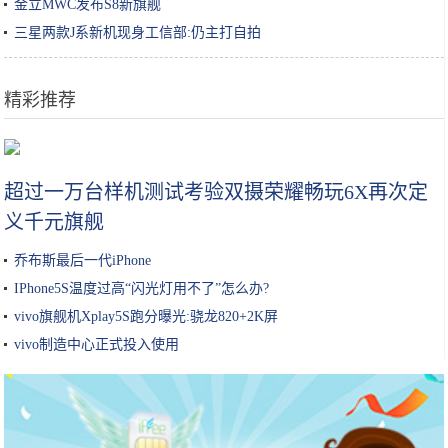
金立MWC发布S8新旗舰
三星两款J系新机现身工信部:仍主打自拍
精彩推荐
iPhone兼容Xbox和PS4手柄，还要什么掌机？
超过一万台样机测试考验双摄荣耀畅玩6X再次定
义千元旗舰
乔布斯最后一代iPhone
IPhone5S温度过高“闪光灯用不了”怎么办?
vivo旗舰机Xplay5S跑分曝光:骁龙820+2K屏
vivo制造中心正式投入使用