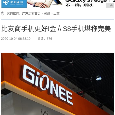
广告
您的位置：
广东之窗首页
>
资讯
> 正文
比友商手机更好!金立S8手机堪称完美
2020-10-04 06:58:10
阅读：876