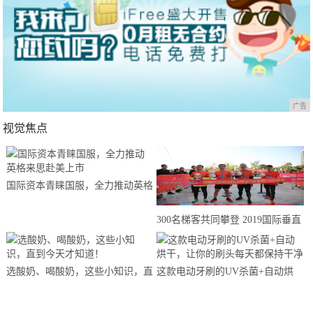
广告
视觉焦点
国际资本青睐国服，全力推动英格
来思赴美上市
300名梯客共同攀登 2019国际垂直
马拉松超级精英赛顺德海骏达中心
站欢乐开跑
选酸奶、喝酸奶，这些小知识，直
这款电动牙刷的UV杀菌+自动烘
到今天才知道！
干，让你的刷头每天都保持干净