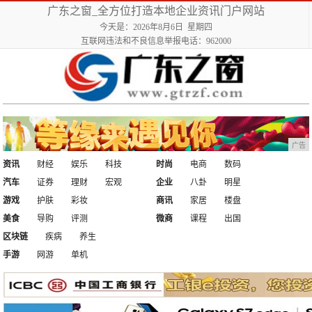
广东之窗_全方位打造本地企业资讯门户网站
今天是：2026年8月6日 星期四
互联网违法和不良信息举报电话：962000
广告
资讯
财经
娱乐
科技
时尚
电商
数码
汽车
证券
理财
宏观
企业
八卦
明星
游戏
护肤
彩妆
商讯
家居
楼盘
美食
导购
评测
微商
课程
出国
区块链
疾病
养生
手游
网游
单机