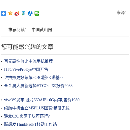
来源：
推荐阅读：
中国黄山网
您可能感兴趣的文章
百元高性价比主流手机推荐
HTCViveProEye中国开售
谁拍照更好荣耀3C4G版PK诺基亚
全金属大屏新选择HTCOneX9报价2088
vivoV9发布:骁龙660AIE+6G内存,售价1980
续航牛机金立M5PLUS图赏:畅聊无忧
骁龙630,卖两千块可还行?
联想发ThinkPadP1移动工作站