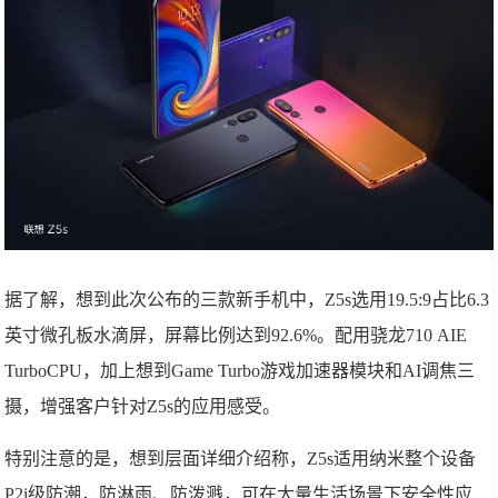
据了解，想到此次公布的三款新手机中，Z5s选用19.5:9占比6.3
英寸微孔板水滴屏，屏幕比例达到92.6%。配用骁龙710 AIE
TurboCPU，加上想到Game Turbo游戏加速器模块和AI调焦三
摄，增强客户针对Z5s的应用感受。
特别注意的是，想到层面详细介绍称，Z5s适用纳米整个设备
P2i级防潮，防淋雨、防泼溅，可在大量生活场景下安全性应