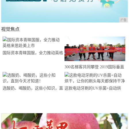
广告
视觉焦点
国际资本青睐国服，全力推动英格
来思赴美上市
300名梯客共同攀登 2019国际垂直
马拉松超级精英赛顺德海骏达中心
站欢乐开跑
选酸奶、喝酸奶，这些小知识，直
这款电动牙刷的UV杀菌+自动烘
到今天才知道！
干，让你的刷头每天都保持干净