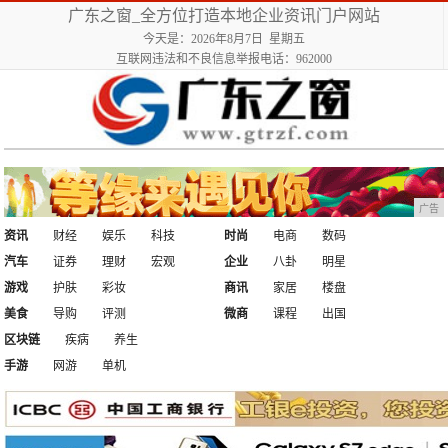
广东之窗_全方位打造本地企业资讯门户网站
今天是：2026年8月7日 星期五
互联网违法和不良信息举报电话：962000
广告
资讯
财经
娱乐
科技
时尚
电商
数码
汽车
证券
理财
宏观
企业
八卦
明星
游戏
护肤
彩妆
商讯
家居
楼盘
美食
导购
评测
微商
课程
出国
区块链
疾病
养生
手游
网游
单机