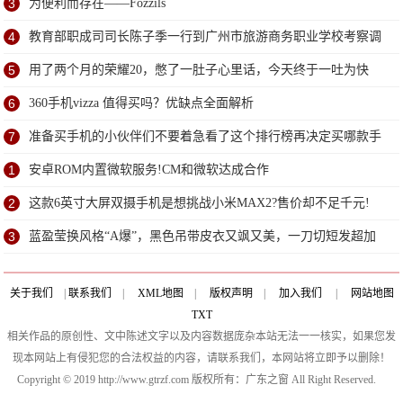
3
为便利而存在——Fozzils
4
教育部职成司司长陈子季一行到广州市旅游商务职业学校考察调
研
5
用了两个月的荣耀20，憋了一肚子心里话，今天终于一吐为快
6
360手机vizza 值得买吗？优缺点全面解析
7
准备买手机的小伙伴们不要着急看了这个排行榜再决定买哪款手
机吧
1
安卓ROM内置微软服务!CM和微软达成合作
2
这款6英寸大屏双摄手机是想挑战小米MAX2?售价却不足千元!
3
蓝盈莹换风格“A爆”，黑色吊带皮衣又飒又美，一刀切短发超加
分
关于我们
|
联系我们
|
XML地图
|
版权声明
|
加入我们
|
网站地图
TXT
相关作品的原创性、文中陈述文字以及内容数据庞杂本站无法一一核实，如果您发
现本网站上有侵犯您的合法权益的内容，请联系我们，本网站将立即予以删除！
Copyright © 2019 http://www.gtrzf.com 版权所有：广东之窗 All Right Reserved.