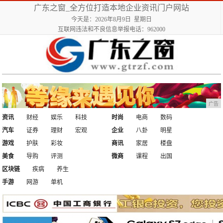
广东之窗_全方位打造本地企业资讯门户网站
今天是：2026年8月9日 星期日
互联网违法和不良信息举报电话：962000
广告
资讯
财经
娱乐
科技
时尚
电商
数码
汽车
证券
理财
宏观
企业
八卦
明星
游戏
护肤
彩妆
商讯
家居
楼盘
美食
导购
评测
微商
课程
出国
区块链
疾病
养生
手游
网游
单机