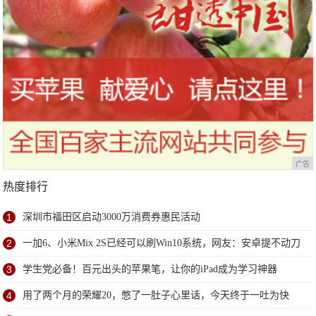
广告
热度排行
1
深圳市福田区启动3000万消费券惠民活动
2
一加6、小米Mix 2S已经可以刷Win10系统，网友：安卓提不动刀
了？
3
学生党必备！百元出头的苹果笔，让你的iPad成为学习神器
4
用了两个月的荣耀20，憋了一肚子心里话，今天终于一吐为快