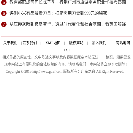
5
教育部职成司司长陈子季一行到广州市旅游商务职业学校考察调
研
6
评测小米有品最贵刀具：把厨房用刀卖到999元的秘密
7
从压抑灰暗到极尽奢华，透过时代变化和社会基调，看英国服饰
变迁
关于我们
|
联系我们
|
XML地图
|
版权声明
|
加入我们
|
网站地图
TXT
相关作品的原创性、文中陈述文字以及内容数据庞杂本站无法一一核实，如果您发
现本网站上有侵犯您的合法权益的内容，请联系我们，本网站将立即予以删除！
Copyright © 2019 http://www.gtrzf.com 版权所有：广东之窗 All Right Reserved.