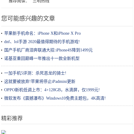
推荐阅读：
三明热线
您可能感兴趣的文章
苹果新手机命名：iPhone X和iPhone X Pro
dnf、lol手游 2020最值得期待的手机游戏!
国产手机厂商泪奔联通大招:iPhone4S降到1499元
诺基亚重回巅峰一年推出十一款全新机型
一加手机5评测：杀死恶龙的骑士!
这就要被放弃!苹果将停止iPadmini更新
OPPO新机低调上市：4+128GB，水滴屏，仅1999元!
微软发布《震撼瀑布》Windows10免费主题包，4K高清!
精彩推荐
科学家打造Trimbot园艺机器人：可修剪玫瑰和灌木丛