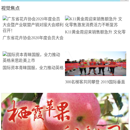
视觉焦点
K11黄金周迎来销售额急升 文化零
广东省花卉协会2020年度会员大会
售激发消费活力不断复苏
暨产业联盟产销对接大会顺利召
开！
国际资本青睐国服，全力推动英格
来思赴美上市
300名梯客共同攀登 2019国际垂直
马拉松超级精英赛顺德海骏达中心
站欢乐开跑