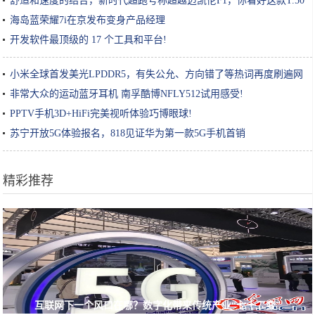
舒适和速度的结合，新时代超跑号称超越迈凯伦F1，你看好这款T.50
吗
海岛蓝荣耀7i在京发布变身产品经理
开发软件最顶级的 17 个工具和平台!
小米全球首发美光LPDDR5，有失公允、方向错了等热词再度刷遍网
圈!
非常大众的运动蓝牙耳机 南孚酷博NFLY512试用感受!
PPTV手机3D+HiFi完美视听体验巧博眼球!
苏宁开放5G体验报名，818见证华为第一款5G手机首销
精彩推荐
互联网下一个风口在哪？数字化带来传统产业“七十二变”