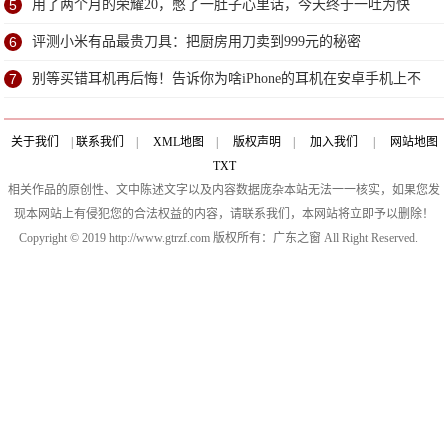
研
5
用了两个月的荣耀20，憋了一肚子心里话，今天终于一吐为快
6
评测小米有品最贵刀具：把厨房用刀卖到999元的秘密
7
别等买错耳机再后悔！告诉你为啥iPhone的耳机在安卓手机上不
能用
关于我们
|
联系我们
|
XML地图
|
版权声明
|
加入我们
|
网站地图
TXT
相关作品的原创性、文中陈述文字以及内容数据庞杂本站无法一一核实，如果您发
现本网站上有侵犯您的合法权益的内容，请联系我们，本网站将立即予以删除！
Copyright © 2019 http://www.gtrzf.com 版权所有：广东之窗 All Right Reserved.