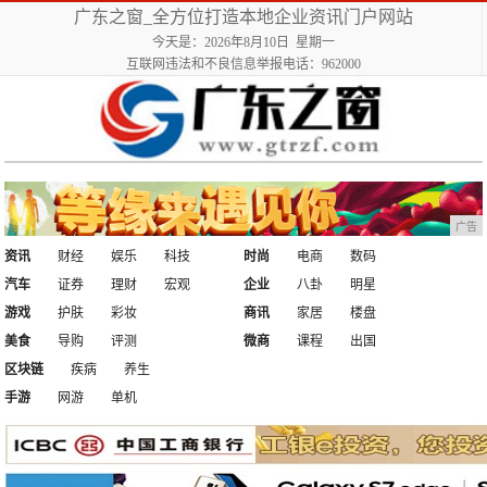
广东之窗_全方位打造本地企业资讯门户网站
今天是：2026年8月10日 星期一
互联网违法和不良信息举报电话：962000
广告
资讯
财经
娱乐
科技
时尚
电商
数码
汽车
证券
理财
宏观
企业
八卦
明星
游戏
护肤
彩妆
商讯
家居
楼盘
美食
导购
评测
微商
课程
出国
区块链
疾病
养生
手游
网游
单机