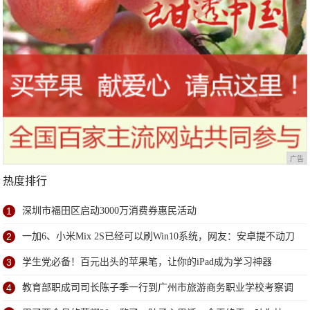
广告
热度排行
1
深圳市福田区启动3000万消费券惠民活动
2
一加6、小米Mix 2S已经可以刷Win10系统，网友：安卓提不动刀
了？
3
学生党必备！百元出头的苹果笔，让你的iPad成为学习神器
4
教育部职成司司长陈子季一行到广州市旅游商务职业学校考察调