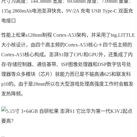
尺寸为高度：144.38mm
宽度：69.68mm
厚度：7.09mm
重量：
135g 2860mAh电池澎湃快充，9V/2A 充电
USB Type-C 双面充
电接口
性能上松果s128mm制程 Cortex-A53架构，并采用了big.LITTLE
大小核设计，由四个高主频的Cortex-A53核心＋四个低主频的
Cortex-A53核心构成。澎湃S1除了CPU和GPU外，还集成了内
存/存储控制器、通信基带、ISP图像处理器和DSP数字信号处
理器等众多模块（芯片）就能力而已是不输高通625和联发科
p10的。由于是28mm所以在大型游戏处理高强度工作时会触发
发热降频。