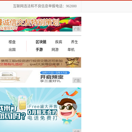
互联网违法和不良信息举报电话：962000
广告
楼盘
区块链
疾病
养生
出国
手游
网游
单机
广告