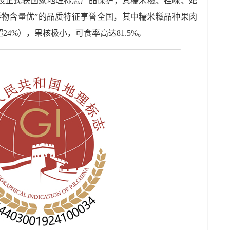
荔枝正式获国家地理标志产品保护，其糯米糍、桂味、妃
形物含量优”的品质特征享誉全国，其中糯米糍品种果肉
4%），果核极小，可食率高达81.5%。