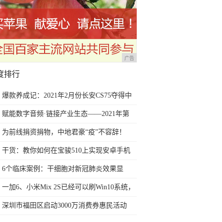
广告
度排行
爆款养成记：2021年2月份长安CS75夺得中
国SUV销量冠军
赋能数字音频·链接产业生态——2021年第
三届深圳国际数字音频产业展6月深圳盛大
为前线捐资捐物，中地君豪“疫”不容辞！
开幕
干货：教你如何在宝骏510上实现安卓手机
互联及映射的教程
6个临床案例：干细胞对新冠肺炎效果显
著，或可在全球扩大研究
一加6、小米Mix 2S已经可以刷Win10系统，
网友：安卓提不动刀了？
深圳市福田区启动3000万消费券惠民活动