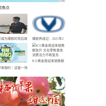
广告
觉焦点
甘成为爆款的背后故
爆款养成记：2021年2
--汕尾南果农业带
月份长安CS75夺得中
来揭晓
国SUV销量冠军
K11黄金周迎来销售额
急升 文化零售激发消
琴来相约｜这是一场
费活力不断复苏
于“奉献”的建设者之