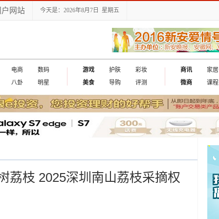
门户网站
今天是：2026年8月7日 星期五
电商
数码
游戏
护肤
彩妆
商讯
家居
八卦
明星
美食
导购
评测
微商
课程
荔枝 2025深圳南山荔枝采摘权