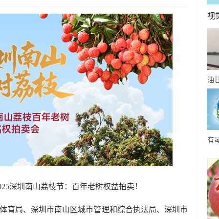
视
油
事-
你
有
关
约
025深圳南山荔枝节：百年老树权益拍卖！
育局、深圳市南山区城市管理和综合执法局、深圳市