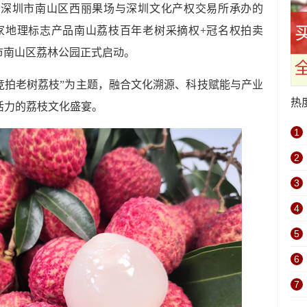
，深圳市南山区西丽果场与深圳文化产权交易所承办的
国家地理标志产品南山荔枝百年老树采摘权+冠名权拍卖
深圳市南山区荔林公园正式启动。
竞拍老树荔枝”为主题，融合文化溯源、科技赋能与产业
热
活力的荔枝文化盛宴。
1
2
3
4
5
6
7