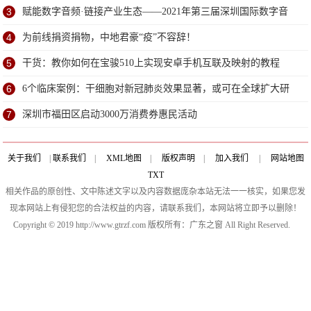
3
赋能数字音频·链接产业生态——2021年第三届深圳国际数字音
频产业展6月深圳盛大开幕
4
为前线捐资捐物，中地君豪“疫”不容辞！
5
干货：教你如何在宝骏510上实现安卓手机互联及映射的教程
6
6个临床案例：干细胞对新冠肺炎效果显著，或可在全球扩大研
究
7
深圳市福田区启动3000万消费券惠民活动
关于我们
|
联系我们
|
XML地图
|
版权声明
|
加入我们
|
网站地图
TXT
相关作品的原创性、文中陈述文字以及内容数据庞杂本站无法一一核实，如果您发
现本网站上有侵犯您的合法权益的内容，请联系我们，本网站将立即予以删除！
Copyright © 2019 http://www.gtrzf.com 版权所有：广东之窗 All Right Reserved.