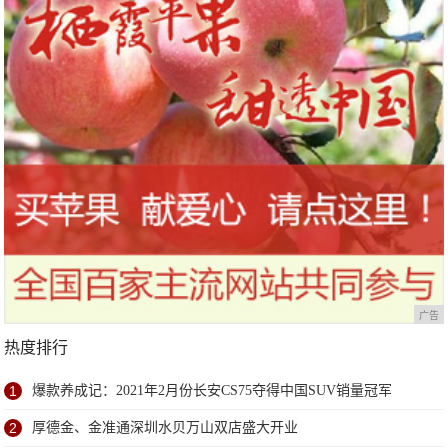
广告
热度排行
1
爆款养成记：2021年2月份长安CS75夺得中国SUV销量冠军
2
厚德金、金准通深圳水贝万山双店盛大开业