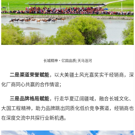
长城精神・亿固品质| 天马浴河
二是渠道荣誉赋能
，以大美疆土风光嘉奖实干经销商，深
化厂商同心共赢的合作情谊；
三是品牌格局赋能
，行走华夏辽阔疆域，融合长城文化、
大国工程精神，助力品牌跳出同质化低价竞争赛道，经销商也
在深度交流中共探行业新机遇。