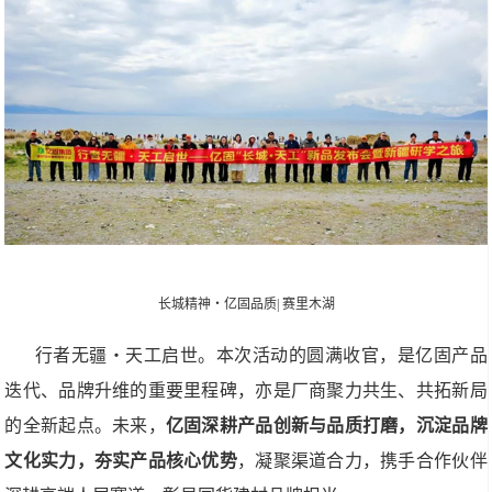
长城精神・亿固品质| 赛里木湖
行者无疆・天工启世。本次活动的圆满收官，是亿固产品
迭代、品牌升维的重要里程碑，亦是厂商聚力共生、共拓新局
的全新起点。未来，
亿固深耕产品创新与品质打磨，沉淀品牌
文化实力，夯实产品核心优势
，凝聚渠道合力，携手合作伙伴