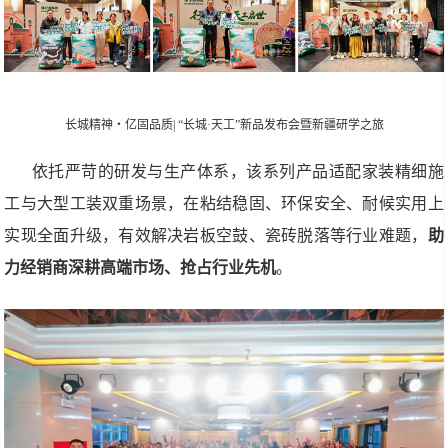
长城精神・亿固品质| “长城·天工”新品发布会暨新疆研学之旅
依托严苛的研发与生产体系，该系列产品适配家装精细施
工与大型工装双重场景，在粘结稳固、环保安全、耐候实用上
实现全面升级，有效解决岩板空鼓、瓷砖脱落等行业难题，
助
力经销商深耕高端市场、抢占行业先机
。