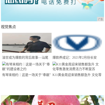
广告
视觉焦点
油甘成为爆款的背后故事---汕尾
爆款养成记：2021年2月份长安
南果农业带你来揭晓
CS75夺得中国SUV销量冠军
有琴来相约｜这是一场关于“奉献”
K11黄金周迎来销售额急升 文化零
的建设者之约
售激发消费活力不断复苏