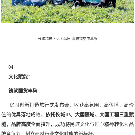
长城精神・亿固品质| 那拉提空中草原
04
文化赋能：
铸就国货丰碑
亿固创新打造旅行式发布会，收获高氛围、高传播、高价
值的优异落地成效。
依托长城IP、大国疆域、大国工程三重赋
能，品牌高度全面拉升
，成功将民族文化与匠心精神转化为品
牌竞争力，树立建材行业文化赋能的新标杆。