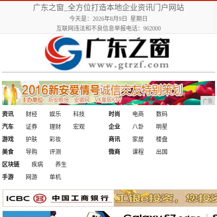
广东之窗_全方位打造本地企业资讯门户网站
今天是：2026年8月9日 星期日
互联网违法和不良信息举报电话：962000
广告
资讯
财经
娱乐
科技
时尚
电商
数码
汽车
证券
理财
宏观
企业
八卦
明星
游戏
护肤
彩妆
商讯
家居
楼盘
美食
导购
评测
微商
课程
出国
区块链
疾病
养生
手游
网游
单机