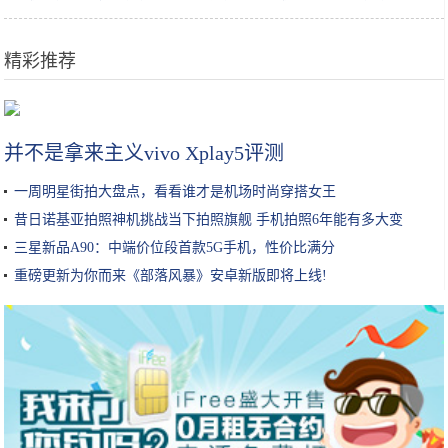
精彩推荐
女性护肤的常识干货，你做正确了几条呢？收藏丨教你做个精致女孩
并不是拿来主义vivo Xplay5评测
一周明星街拍大盘点，看看谁才是机场时尚穿搭女王
昔日诺基亚拍照神机挑战当下拍照旗舰 手机拍照6年能有多大变
化？!
三星新品A90：中端价位段首款5G手机，性价比满分
重磅更新为你而来《部落风暴》安卓新版即将上线!