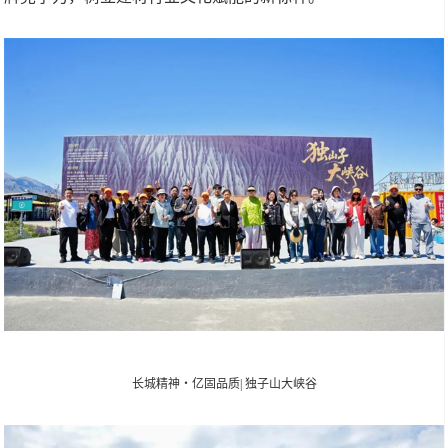
长城精神・亿固品质| 独子山大峡谷