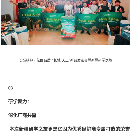
长城精神・亿固品质| “长城·天工”新品发布会暨新疆研学之旅
03
研学聚力：
深化厂商共赢
本次新疆研学之旅更是亿固为优秀经销商专属打造的荣誉