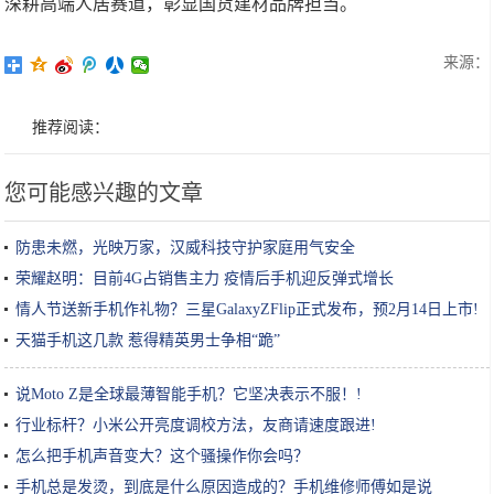
深耕高端人居赛道，彰显国货建材品牌担当。
来源：
推荐阅读：
您可能感兴趣的文章
防患未燃，光映万家，汉威科技守护家庭用气安全
荣耀赵明：目前4G占销售主力 疫情后手机迎反弹式增长
情人节送新手机作礼物？三星GalaxyZFlip正式发布，预2月14日上市!
天猫手机这几款 惹得精英男士争相“跪”
说Moto Z是全球最薄智能手机？它坚决表示不服！!
行业标杆？小米公开亮度调校方法，友商请速度跟进!
怎么把手机声音变大？这个骚操作你会吗？
手机总是发烫，到底是什么原因造成的？手机维修师傅如是说