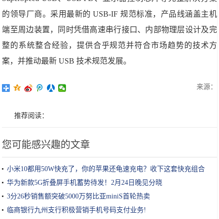
的领导厂商。采用最新的 USB-IF 规范标准，产品线涵盖主机
端至周边装置，同时凭借高速串行接口、内部物理层设计及完
整的系统整合经验，提供合乎规范并符合市场趋势的技术方
案，并推动最新 USB 技术规范发展。
来源：
推荐阅读：
您可能感兴趣的文章
小米10都用50W快充了，你的苹果还龟速充电？收下这套快充组合
拳!
华为新款5G折叠屏手机蓄势待发！2月24日晚见分晓
3分26秒销售额突破5000万努比亚miniS首轮热卖
临商银行九州支行积极营销手机号码支付业务!