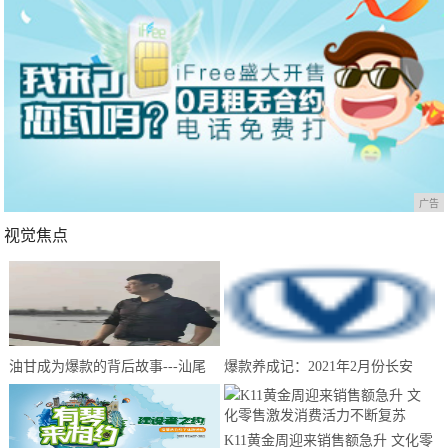
广告
视觉焦点
油甘成为爆款的背后故事---汕尾
爆款养成记：2021年2月份长安
南果农业带你来揭晓
CS75夺得中国SUV销量冠军
K11黄金周迎来销售额急升 文化零