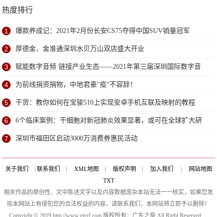
热度排行
1
爆款养成记：2021年2月份长安CS75夺得中国SUV销量冠军
2
厚德金、金准通深圳水贝万山双店盛大开业
3
赋能数字音频·链接产业生态——2021年第三届深圳国际数字音
频产业展6月深圳盛大开幕
4
为前线捐资捐物，中地君豪“疫”不容辞！
5
干货：教你如何在宝骏510上实现安卓手机互联及映射的教程
6
6个临床案例：干细胞对新冠肺炎效果显著，或可在全球扩大研
究
7
深圳市福田区启动3000万消费券惠民活动
关于我们
|
联系我们
|
XML地图
|
版权声明
|
加入我们
|
网站地图
TXT
相关作品的原创性、文中陈述文字以及内容数据庞杂本站无法一一核实，如果您发
现本网站上有侵犯您的合法权益的内容，请联系我们，本网站将立即予以删除！
Copyright © 2019 http://www.gtrzf.com 版权所有：广东之窗 All Right Reserved.