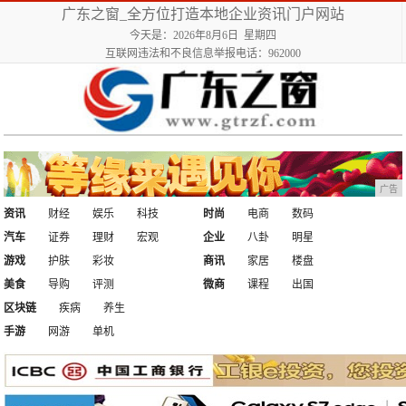
广东之窗_全方位打造本地企业资讯门户网站
今天是：2026年8月6日 星期四
互联网违法和不良信息举报电话：962000
广告
资讯
财经
娱乐
科技
时尚
电商
数码
汽车
证券
理财
宏观
企业
八卦
明星
游戏
护肤
彩妆
商讯
家居
楼盘
美食
导购
评测
微商
课程
出国
区块链
疾病
养生
手游
网游
单机