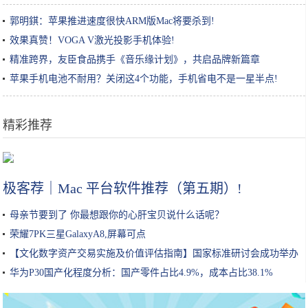
郭明錤：苹果推进速度很快ARM版Mac将要杀到!
效果真赞！VOGA V激光投影手机体验!
精准跨界，友臣食品携手《音乐缘计划》，共启品牌新篇章
苹果手机电池不耐用？关闭这4个功能，手机省电不是一星半点!
精彩推荐
任天堂不打算放过肥宅了？玩4分钟等于运动1小时，比健身房还划算
极客荐｜Mac 平台软件推荐（第五期）!
母亲节要到了 你最想跟你的心肝宝贝说什么话呢？
荣耀7PK三星GalaxyA8,屏幕可点
【文化数字资产交易实施及价值评估指南】国家标准研讨会成功举办
华为P30国产化程度分析：国产零件占比4.9%，成本占比38.1%