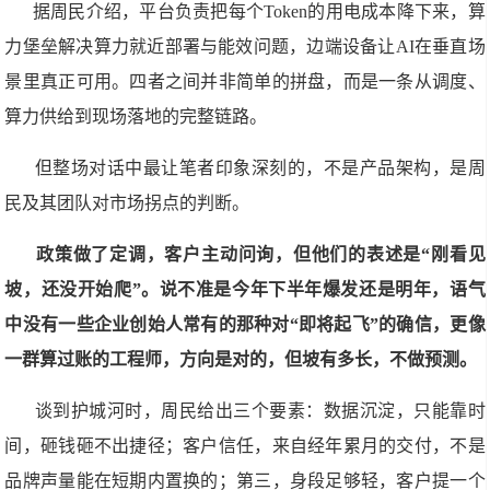
据周民介绍，平台负责把每个Token的用电成本降下来，算
力堡垒解决算力就近部署与能效问题，边端设备让AI在垂直场
景里真正可用。四者之间并非简单的拼盘，而是一条从调度、
算力供给到现场落地的完整链路。
但整场对话中最让笔者印象深刻的，不是产品架构，是周
民及其团队对市场拐点的判断。
政策做了定调，客户主动问询，但他们的表述是“刚看见
坡，还没开始爬”。说不准是今年下半年爆发还是明年，语气
中没有一些企业创始人常有的那种对“即将起飞”的确信，更像
一群算过账的工程师，方向是对的，但坡有多长，不做预测。
谈到护城河时，周民给出三个要素：数据沉淀，只能靠时
间，砸钱砸不出捷径；客户信任，来自经年累月的交付，不是
品牌声量能在短期内置换的；第三，身段足够轻，客户提一个