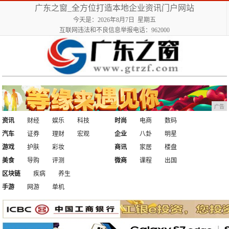
广东之窗_全方位打造本地企业资讯门户网站
今天是：2026年8月7日 星期五
互联网违法和不良信息举报电话：962000
广告
资讯
财经
娱乐
科技
时尚
电商
数码
汽车
证券
理财
宏观
企业
八卦
明星
游戏
护肤
彩妆
商讯
家居
楼盘
美食
导购
评测
微商
课程
出国
区块链
疾病
养生
手游
网游
单机