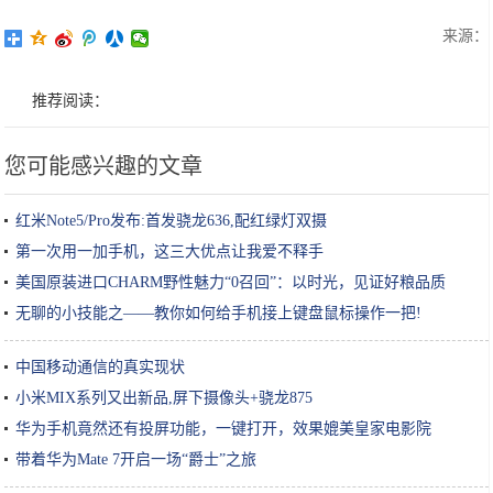
来源：
推荐阅读：
您可能感兴趣的文章
红米Note5/Pro发布:首发骁龙636,配红绿灯双摄
第一次用一加手机，这三大优点让我爱不释手
美国原装进口CHARM野性魅力“0召回”：以时光，见证好粮品质
无聊的小技能之——教你如何给手机接上键盘鼠标操作一把!
中国移动通信的真实现状
小米MIX系列又出新品,屏下摄像头+骁龙875
华为手机竟然还有投屏功能，一键打开，效果媲美皇家电影院
带着华为Mate 7开启一场“爵士”之旅