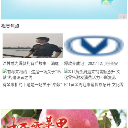
广告
视觉焦点
油甘成为爆款的背后故事---汕尾
爆款养成记：2021年2月份长安
南果农业带你来揭晓
CS75夺得中国SUV销量冠军
有琴来相约｜这是一场关于“奉献”
K11黄金周迎来销售额急升 文化零
的建设者之约
售激发消费活力不断复苏