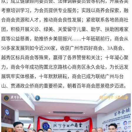
队；成立健康顾问委员会、法律调解委员会等机构，开展各类
考察培训学习，为会员提供专业服务；实践以商养会探索，融
合商会资源和人才，推动商会良性发展；紧密联系各地邑商社
团，积极开展义诊、绿美、关爱留守儿童、助学、扶助困难家
庭等公益慈善，助推侨乡美丽振兴……十年砥砺前行，商会从
50多家发展到如今近200家，收获广州市四好商会、3A商会、
越秀区标兵商会等殊荣，赢得了各界赞誉和关注；十年凝心聚
力，商会今年成功购置北京路核心商务区永久会址，为长远发
展筑牢实体根基，十年默默耕耘，商会已成为联结广州与台
山、贯通政企侨商的重要桥梁，朝着百年商会愿景稳步迈进。