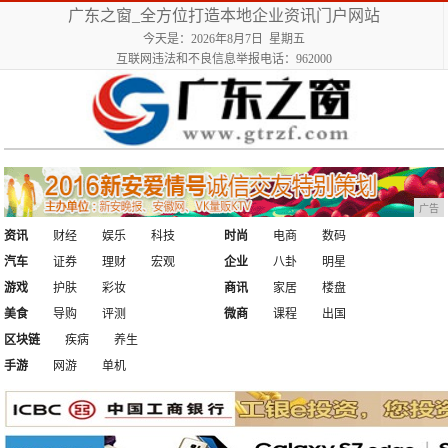
广东之窗_全方位打造本地企业资讯门户网站
今天是：2026年8月7日 星期五
互联网违法和不良信息举报电话：962000
广告
资讯
财经
娱乐
科技
时尚
电商
数码
汽车
证券
理财
宏观
企业
八卦
明星
游戏
护肤
彩妆
商讯
家居
楼盘
美食
导购
评测
微商
课程
出国
区块链
疾病
养生
手游
网游
单机