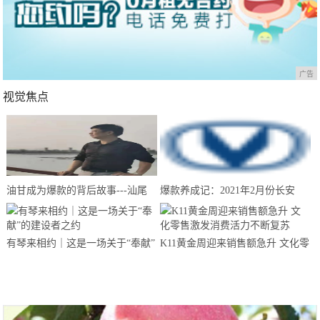
广告
视觉焦点
油甘成为爆款的背后故事---汕尾
爆款养成记：2021年2月份长安
南果农业带你来揭晓
CS75夺得中国SUV销量冠军
有琴来相约｜这是一场关于“奉献”
K11黄金周迎来销售额急升 文化零
的建设者之约
售激发消费活力不断复苏