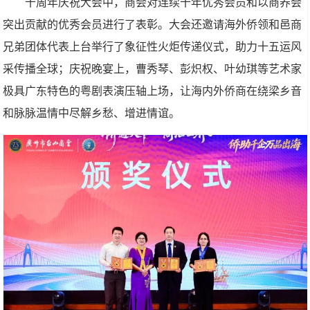
十周年庆祝大会中，商会对连续十年优秀会员和以商养会
突出贡献的优秀会员进行了表彰。大会还邀请海外侨领和邑商
兄弟团体代表上台举行了象征性火炬传递仪式，助力十五运风
采传播全球；庆祝晚宴上，曹秀琴、彭炽权、叶幼琪等艺术家
极具广东特色的粤剧表演压轴上场，让海内外侨商在绕梁乡音
和脉脉温情中尽解乡愁、增进情谊。