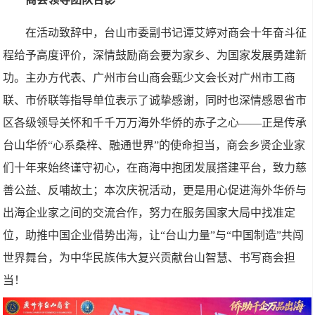
在活动致辞中，台山市委副书记谭艾婷对商会十年奋斗征
程给予高度评价，深情鼓励商会要为家乡、为国家发展勇建新
功。主办方代表、广州市台山商会甄少文会长对广州市工商
联、市侨联等指导单位表示了诚挚感谢，同时也深情感恩省市
区各级领导关怀和千千万万海外华侨的赤子之心——正是传承
台山华侨“心系桑梓、融通世界”的使命担当，商会乡贤企业家
们十年来始终谨守初心，在商海中抱团发展搭建平台，致力慈
善公益、反哺故土；本次庆祝活动，更是用心促进海外华侨与
出海企业家之间的交流合作，努力在服务国家大局中找准定
位，助推中国企业借势出海，让“台山力量”与“中国制造”共闯
世界舞台，为中华民族伟大复兴贡献台山智慧、书写商会担
当！