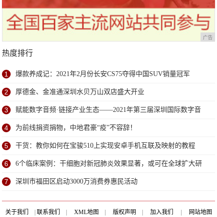
广告
热度排行
1
爆款养成记：2021年2月份长安CS75夺得中国SUV销量冠军
2
厚德金、金准通深圳水贝万山双店盛大开业
3
赋能数字音频·链接产业生态——2021年第三届深圳国际数字音
频产业展6月深圳盛大开幕
4
为前线捐资捐物，中地君豪“疫”不容辞！
5
干货：教你如何在宝骏510上实现安卓手机互联及映射的教程
6
6个临床案例：干细胞对新冠肺炎效果显著，或可在全球扩大研
究
7
深圳市福田区启动3000万消费券惠民活动
关于我们
|
联系我们
|
XML地图
|
版权声明
|
加入我们
|
网站地图