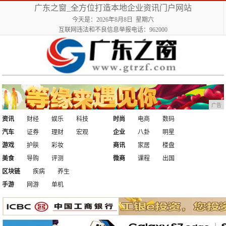
广东之窗_全方位打造本地企业资讯门户网站
今天是：2026年8月8日 星期六
互联网违法和不良信息举报电话：962000
广告
资讯
财经
娱乐
科技
时尚
电商
数码
汽车
证券
理财
宏观
企业
八卦
明星
游戏
护肤
彩妆
商讯
家居
楼盘
美食
导购
评测
微商
课程
出国
区块链
疾病
养生
手游
网游
单机