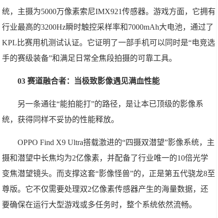
统，主摄为5000万像素索尼IMX921传感器。游戏方面，它拥有
行业最高的3200Hz瞬时触控采样率和7000mAh大电池，通过了
KPL比赛用机测试认证。它证明了一部手机可以同时是“电竞选
手的赛级装备”和满足日常全焦段拍摄的可靠工具。
03 赛道融合者：当极致影像遇见满血性能
另一条通往“能拍能打”的路径，是让本已顶级的影像系
统，获得同样不妥协的性能释放。
OPPO Find X9 Ultra搭载激进的“四摄双潜望”影像系统，主
摄和潜望中长焦均为2亿像素，并配备了行业唯一的10倍光学
变焦潜望镜头。而支撑这套“影像怪兽”的，正是第五代骁龙8至
尊版。它不仅需要处理双2亿像素传感器产生的海量数据，还
要确保在运行大型游戏或多任务时，整个系统依然流畅。