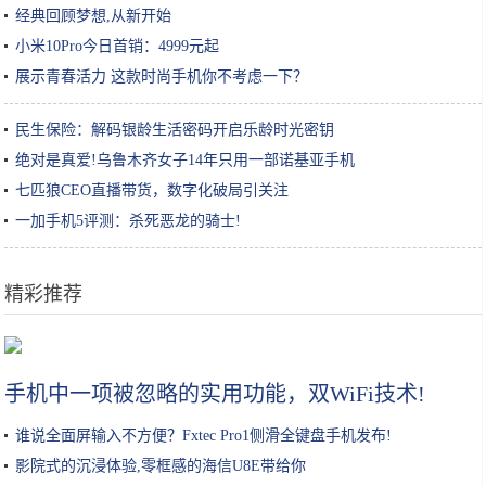
经典回顾梦想,从新开始
小米10Pro今日首销：4999元起
展示青春活力 这款时尚手机你不考虑一下？
民生保险：解码银龄生活密码开启乐龄时光密钥
绝对是真爱!乌鲁木齐女子14年只用一部诺基亚手机
七匹狼CEO直播带货，数字化破局引关注
一加手机5评测：杀死恶龙的骑士!
精彩推荐
为了跪舔中国玩家，美国公司有多拼？不惜骂自己国家“必败”？
手机中一项被忽略的实用功能，双WiFi技术!
谁说全面屏输入不方便？Fxtec Pro1侧滑全键盘手机发布!
影院式的沉浸体验,零框感的海信U8E带给你