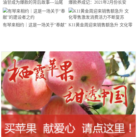
油甘成为爆款的背后故事---汕尾
爆款养成记：2021年2月份长安
南果农业带你来揭晓
CS75夺得中国SUV销量冠军
有琴来相约｜这是一场关于“奉献”
K11黄金周迎来销售额急升 文化零
的建设者之约
售激发消费活力不断复苏