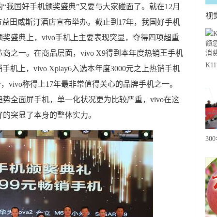
“我国好手机颁奖盛典”又要与大家碰面了。就在12月
视
圳市益田威斯汀酒店宣布举办。截止到17年，我国好手机
奖盛典上，vivo手机上主要表现突显，夺得四项超重
商之一。在商品层面，vivo X9得到本年度热销王手机
K
元热销手机上，vivo Xplay6入选本年度3000元之上热销手机
急
型号，vivo称得上17年最非常值得关心的品牌手机之一。
费
趋势全面屏手机，单一化状况更为比较严重，vivo在这
好的突显了本身的整体实力。
30
20
级
心