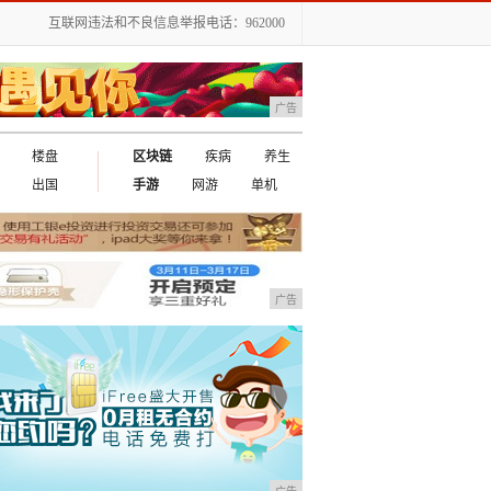
互联网违法和不良信息举报电话：962000
广告
楼盘
区块链
疾病
养生
出国
手游
网游
单机
广告