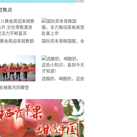
广告
觉焦点
11黄金周迎来销售额
国际资本青睐国服，全
升 文化零售激发消
力推动英格来思赴美上
活力不断复苏
市
选酸奶、喝酸奶，这些
小知识，直到今天才知
0名梯客共同攀登
道！
19国际垂直马拉松超
精英赛顺德海骏达中
站欢乐开跑