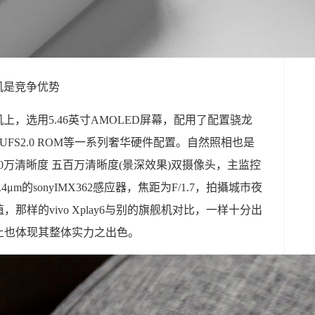
照相机是竞争优势
机上，选用5.46英寸AMOLED屏幕，配用了配置骁龙
28GB UFS2.0 ROM等一系列奢华硬件配置。自然照相也是
头1200万清晰度 五百万清晰度(景深效果)双摄像头，主监控
m的sonyIMX362感应器，焦距为F/1.7，拍攝城市夜
样的vivo Xplay6与别的旗舰机对比，一样十分出
机上也体现其整体实力之出色。