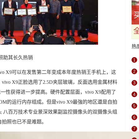
热
拍照助其长久热销
1
2
vivo X9可以在发售第二年变成本年度热销王手机上，这
vo X9正脸选用了2.5D夹层玻璃，反面选用金属材料
3
性获得进一步提高。硬件配置层面，vivo X9配用了
4
GB ROM的运行内存组成。但是vivo X9最強的地区還是自拍
5
头 八百万技术专业景深效果副监控摄像头的双摄像头组
6
自拍照也已不是难题。
7