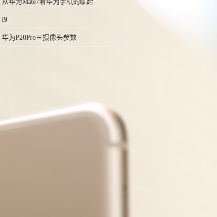
从华为Mate7看华为手机的崛起
i9
华为P20Pro三摄像头参数