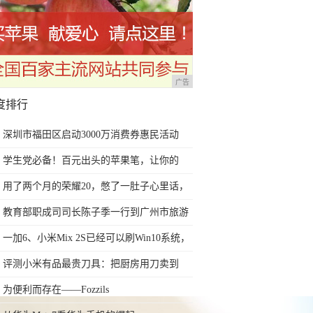
广告
度排行
深圳市福田区启动3000万消费券惠民活动
学生党必备！百元出头的苹果笔，让你的
iPad成为学习神器
用了两个月的荣耀20，憋了一肚子心里话，
今天终于一吐为快
教育部职成司司长陈子季一行到广州市旅游
商务职业学校考察调研
一加6、小米Mix 2S已经可以刷Win10系统，
网友：安卓提不动刀了？
评测小米有品最贵刀具：把厨房用刀卖到
999元的秘密
为便利而存在——Fozzils