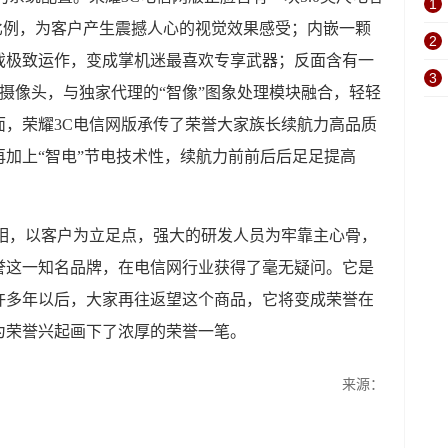
1
比例，为客户产生震撼人心的视觉效果感受；内嵌一颗
2
戏极致运作，变成掌机迷最喜欢专享武器；反面含有一
3
控摄像头，与独家代理的“智像”图象处理模块融合，轻轻
面，荣耀3C电信网版承传了荣誉大家族长续航力高品质
再再加上“智电”节电技术性，续航力前前后后足足提高
亮相，以客户为立足点，强大的研发人员为牢靠主心骨，
誉这一知名品牌，在电信网行业获得了毫无疑问。它是
许多年以后，大家再往返望这个商品，它将变成荣誉在
为荣誉兴起画下了浓厚的荣誉一笔。
来源：