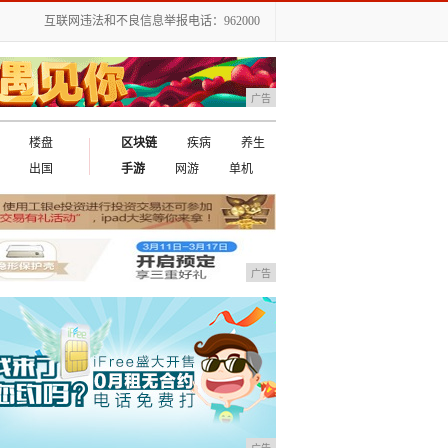
互联网违法和不良信息举报电话：962000
广告
楼盘
区块链
疾病
养生
出国
手游
网游
单机
广告