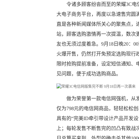
令诸多顾客纷沓而至的荣耀3C电
大电子商务平台，再度以急速售完圆
直是各种新闻媒体所关心的聚焦点，进
站，顾客选购激情再一次提温，数次
友也无须过度着急。9月18日晚20：
火爆开售，仍然打开免预定选购现行
限时抢购提前准备，设定短信通知、
见问题，便于成功选购商品。
做为荣誉第一款电信网强机，从
仅为798元的电信网商品，轻轻松松
具有的“完美ID牵引带设计产品开发设
上；每轮发售不断售完的凹凸有致战
日总算买来到，外型的确击杀其他100