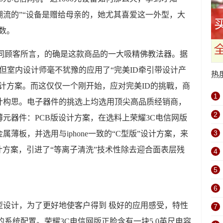
流的”“设备是赠给母亲的，她尤其喜爱这一外型，大
数。
如同顾客所言，的确是这款商品的一大吸精佛教法器。据
，但室内设计师毫不犹豫的应用了“完美ID牵引带设计产
热
计方案。而这仅仅一个刚开始，应对完美ID的挑戰，商
1
计构思。电子器件的挑选上均选用顶尖高品质经销商，
2
元器件：PCB版设计方案，在选料上荣耀3C电信网版
3
m金属薄板，并选用与iphone一致的“C型版”设计方案，来
计方案，引进了“等离子清洗”技术性除去迎合面表层残
4
5
6
型设计，为了更好地使客户得到 极好的应用感受，特性
7
系统配置。荣耀3C电信网版正脸含有一块5.0英尺电容