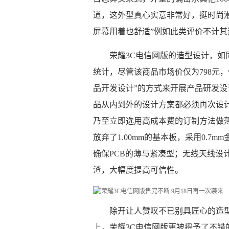
道，这外型真心实意非常好，挺时尚潮
屏幕用着也舒适”例如此类评价不计其
荣耀3C电信网版的造型设计，
统计，尽管该商品市场价仅为798元
品开发设计”的方式来开展产品研发设
品从内到外的设计方案都必须再次设
乃至立即选用高成本费的订制方法做薄
放弃了1.00mm的基本板，采用0.7m
确保PCB的薄与紧凑型；无线天线设
渣，大幅度提高可信性。
除开让人赞叹不已别具匠心的造
上，荣耀3C电信网版更被授予了不错的