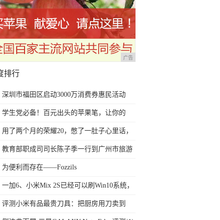
广告
度排行
深圳市福田区启动3000万消费券惠民活动
学生党必备！百元出头的苹果笔，让你的
iPad成为学习神器
用了两个月的荣耀20，憋了一肚子心里话，
今天终于一吐为快
教育部职成司司长陈子季一行到广州市旅游
商务职业学校考察调研
为便利而存在——Fozzils
一加6、小米Mix 2S已经可以刷Win10系统，
网友：安卓提不动刀了？
评测小米有品最贵刀具：把厨房用刀卖到