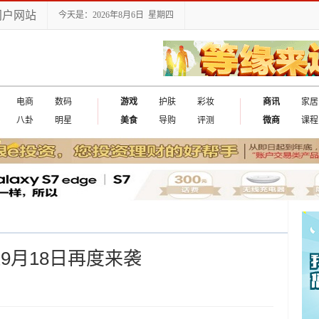
门户网站
今天是：2026年8月6日 星期四
电商
数码
游戏
护肤
彩妆
商讯
家居
八卦
明星
美食
导购
评测
微商
课程
9月18日再度来袭