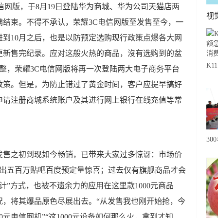
信网版，于8月19日登陆华为商城、华为公司天猫店两
视
满结束。不得不承认，荣耀3C电信网版至发售至今，一
到10月之后，也是以防预定选购现行政策点爆各大网
更新售完纪录。应对这般火热的商品，沒有选购到的盆
K
00整，荣耀3C电信网版将再一次登陆两大电子商务平台
急
政策。但是，为防止错过了黄金时间，客户应提早搞好
费
申请注册商城系统账户及其进行网上银行在线充值等常
30
20
发售之初到现如今畅销，已带来大家过多惊讶：市场价
级
创出五百万贴吧百度预定量惊喜；过去仅有旗舰商品才会
心
计”方式，也被不遗余力的应用在这里款1000元商品
况，将其爆品原色尽展出去。“从发售我也刚开始抢，今
0元电信网机”“这1000元设备如何那么火，拿到才知