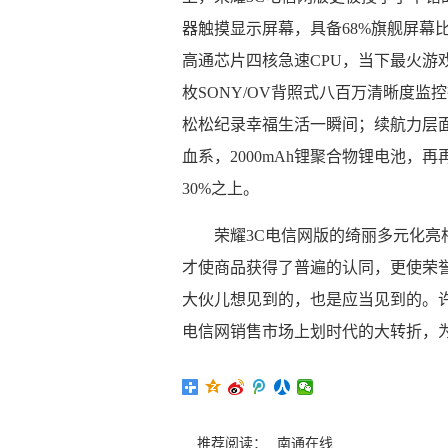
器触摸显示屏幕，具备68%旗舰屏幕
高通芯片四核急速CPU，当下最火游
枚SONY/OV背照式八百万清晰度监
松松纪录幸福生活一瞬间；续航力层
血系，2000mAh锂聚合物锂电池，
30%之上。
荣耀3C电信网版的绮丽多元化
才使商品获得了普遍的认同，更使荣
大伙儿想见到的，也是应当见到的。
电信网销售市场上划时代的大转折，
推荐阅读：
南通在线