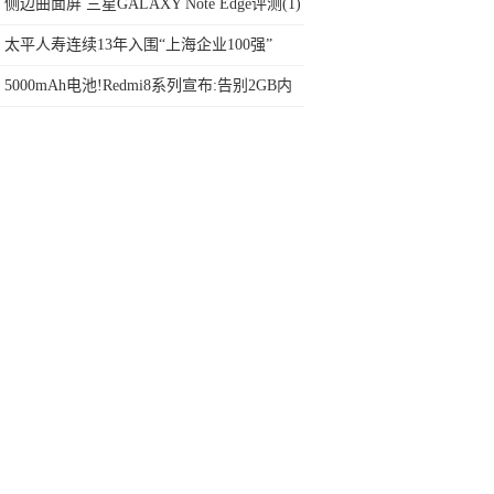
999元的秘密
侧边曲面屏 三星GALAXY Note Edge评测(1)
太平人寿连续13年入围“上海企业100强”
5000mAh电池!Redmi8系列宣布:告别2GB内
存