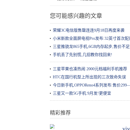
您可能感兴趣的文章
荣耀3C电信版售罄连连9月18日再度来袭
小米新款全面屏电视Pro发布:32英寸首次配用
三星推骁龙865手机,6GB内存起步,售价不
手机丢了先别慌,几招教你找回来!
三星苹果也凑热闹 2000元档福利手机推荐
HTC在国行机型上所出现的三次致命失误
今日新手机,OPPOReno4系列发布:售价299—
三星又一款5G手机:9月发!更便宜
精彩推荐
v