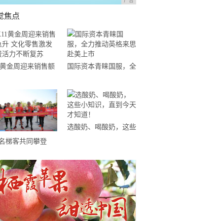
广告
觉焦点
11黄金周迎来销售额
国际资本青睐国服，全
升 文化零售激发消
力推动英格来思赴美上
活力不断复苏
市
选酸奶、喝酸奶，这些
小知识，直到今天才知
0名梯客共同攀登
道！
19国际垂直马拉松超
精英赛顺德海骏达中
站欢乐开跑