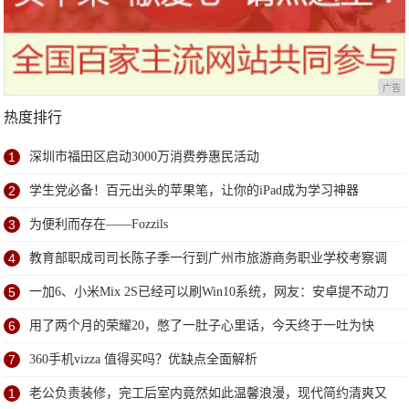
广告
热度排行
1
深圳市福田区启动3000万消费券惠民活动
2
学生党必备！百元出头的苹果笔，让你的iPad成为学习神器
3
为便利而存在——Fozzils
4
教育部职成司司长陈子季一行到广州市旅游商务职业学校考察调
研
5
一加6、小米Mix 2S已经可以刷Win10系统，网友：安卓提不动刀
了？
6
用了两个月的荣耀20，憋了一肚子心里话，今天终于一吐为快
7
360手机vizza 值得买吗？优缺点全面解析
1
老公负责装修，完工后室内竟然如此温馨浪漫，现代简约清爽又