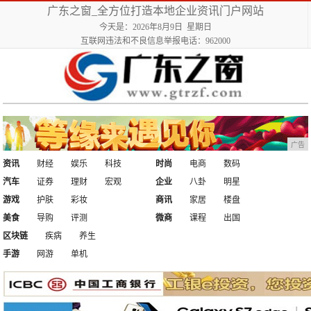
广东之窗_全方位打造本地企业资讯门户网站
今天是：2026年8月9日 星期日
互联网违法和不良信息举报电话：962000
广告
资讯
财经
娱乐
科技
时尚
电商
数码
汽车
证券
理财
宏观
企业
八卦
明星
游戏
护肤
彩妆
商讯
家居
楼盘
美食
导购
评测
微商
课程
出国
区块链
疾病
养生
手游
网游
单机