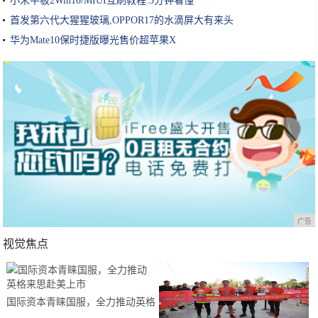
小米平板2Win10/MIUI互刷教程:3分钟看懂
首发第六代大猩猩玻璃,OPPOR17的水滴屏大有来头
华为Mate10保时捷版曝光售价超苹果X
广告
视觉焦点
国际资本青睐国服，全力推动英格