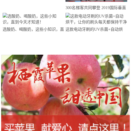
来思赴美上市
300名梯客共同攀登 2019国际垂直
马拉松超级精英赛顺德海骏达中心
站欢乐开跑
选酸奶、喝酸奶，这些小知识，直
这款电动牙刷的UV杀菌+自动烘
到今天才知道！
干，让你的刷头每天都保持干净