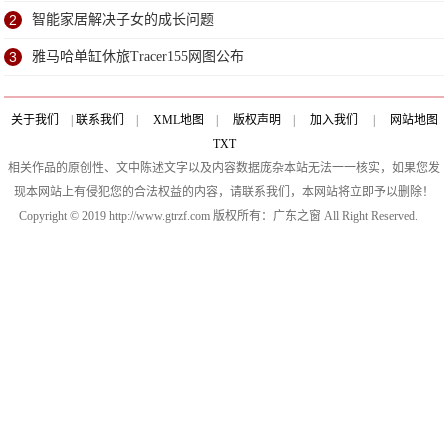
干练
2
智能家居解决子女的成长问题
3
雅马哈单缸休旅Tracer155网图公布
关于我们
|
联系我们
|
XML地图
|
版权声明
|
加入我们
|
网站地图
TXT
相关作品的原创性、文中陈述文字以及内容数据庞杂本站无法一一核实，如果您发
现本网站上有侵犯您的合法权益的内容，请联系我们，本网站将立即予以删除！
Copyright © 2019 http://www.gtrzf.com 版权所有：广东之窗 All Right Reserved.