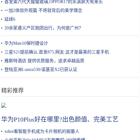
首发第六代大猩猩玻璃,OPPOR17的水滴屏大有来头
一加2体验外观篇 不将就背后的美学理念
延续6
20余家遵义产区抱团出行，为何是广州？
华为Mate10保时捷设计
三星S21提前确认,首发875,网友:这才是最美的三星手机
雅斯特酒店 提供优质服务，追求卓越品质
登陆亚洲Lumia530/诺基亚X2已获认证
精彩推荐
女性护肤的常识干货，你做正确了几条呢？收藏丨教你做个精致女孩
华为P10Plus好在哪里?出色颜值、完美工艺
xshot看智能手机成为卡片相机的掘墓人